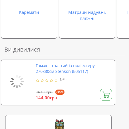
Каремати
Матраци надувні,
пляжні
Ви дивилися
Гамак сітчастий із поліестеру
270х80см Stenson (E05117)
0
349,00грн.
-59%
144,00грн.