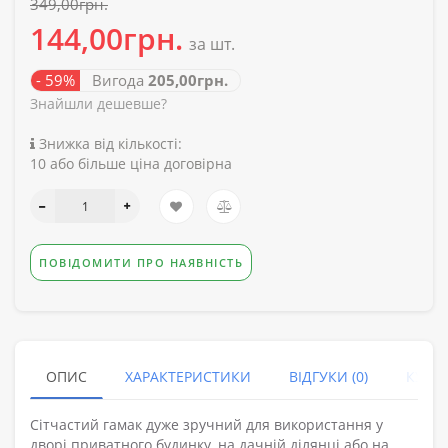
349,00грн.
144,00грн.
за шт.
- 59%
Вигода
205,00грн.
Знайшли дешевше?
Знижка від кількості:
10 або більше ціна договірна
ПОВІДОМИТИ ПРО НАЯВНІСТЬ
ОПИС
ХАРАКТЕРИСТИКИ
ВІДГУКИ (0)
КУПУ
Сітчастий гамак дуже зручний для використання у
дворі приватного будинку, на дачній ділянці або на