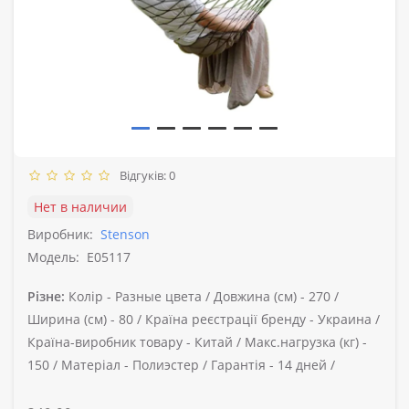
Відгуків: 0
Нет в наличии
Виробник:
Stenson
Модель:
E05117
Різне:
Колір -
Разные цвета /
Довжина (см) -
270 /
Ширина (см) -
80 /
Країна реєстрації бренду -
Украина /
Країна-виробник товару -
Китай /
Макс.нагрузка (кг) -
150 /
Матеріал -
Полиэстер /
Гарантія -
14 дней /