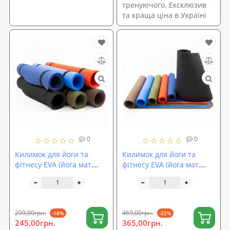
тренуючого. Ексклюзив
та краща ціна в Україні
0
0
Килимок для йоги та
Килимок для йоги та
фітнесу EVA (йога мат,
фітнесу EVA (йога мат,
каремат спортивний)
каремат спортивний)
120х60 см OSPORT Yoga
OSPORT Yoga Pro 3мм (OF-
Pro Mini 3мм (OF-0243)
0088)
299,00грн.
469,00грн.
-18%
-22%
245,00грн.
365,00грн.