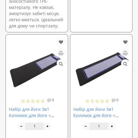
зносостійкого TPE-
матеріалу. Не ковзає,
амортизує забиті місця,
легко миється. Ідеальний
для дому чи спортзалу.
0
0
Набір для йоги 3в1
Набір для йоги 3в1
Килимок для йоги +
Килимок для йоги +
Масажний килимок
Масажний килимок
Аплікатор Кузнєцова +
Аплікатор Кузнєцова +
валик OSPORT Set 31 (n-
валик OSPORT Set 32 (n-