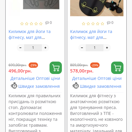
0
0
Килимок для йоги та
Килимок для йоги та
фітнесу, мат для
фітнесу, мат для
присідань TPE (йога мат,
прокачування преса TPE
каремат спортивний) 6мм
(йога мат, спортивний
OSPORT (MS 4588)
каремат) 6мм OSPORT (MS
4590)
699,00грн.
809,00грн.
-29%
-29%
496,00грн.
578,00грн.
Детальніше Оптові ціни
Детальніше Оптові ціни
Швидке замовлення
Швидке замовлення
Килимок для правильних
Килимок для фітнесу з
присідань із розміткою
анатомічною розміткою
стоп. Допомагає
для тренування преса.
контролювати положення
Виготовлений з ТПЕ -
ніг, покращує техніку та
екологічного, не ковзного
запобігає травмам.
та амортизуючого
Виготовлений з
матеріалу. Ідеальний для