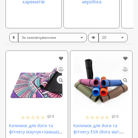
карематів
аеробіка
0
0
Килимок для йоги та
Килимок для йоги та
фітнесу (каучук+замша)
фітнесу EVA (йога мат,
4мм (йога мат, каремат
каремат спортивний)