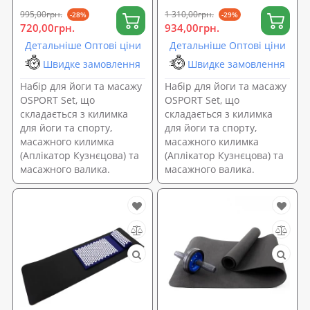
0062)
0063)
995,00грн.
1 310,00грн.
-28%
-29%
720,00грн.
934,00грн.
Детальніше Оптові ціни
Детальніше Оптові ціни
Швидке замовлення
Швидке замовлення
Набір для йоги та масажу
Набір для йоги та масажу
OSPORT Set, що
OSPORT Set, що
складається з килимка
складається з килимка
для йоги та спорту,
для йоги та спорту,
масажного килимка
масажного килимка
(Аплікатор Кузнєцова) та
(Аплікатор Кузнєцова) та
масажного валика.
масажного валика.