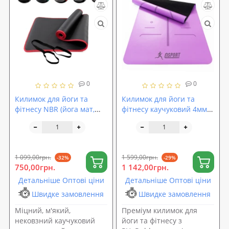
0
0
Килимок для йоги та
Килимок для йоги та
фітнесу NBR (йога мат,
фітнесу каучуковий 4мм
каремат спортивний)
(йога мат, каремат
OSPORT Mat Pro Plus 1см
спортивний) 183x68см
(OF-0276)
OSPORT (OF-0284)
1 099,00грн.
1 599,00грн.
-32%
-29%
750,00грн.
1 142,00грн.
Детальніше Оптові ціни
Детальніше Оптові ціни
Швидке замовлення
Швидке замовлення
Міцний, м'який,
Преміум килимок для
нековзний каучуковий
йоги та фітнесу з