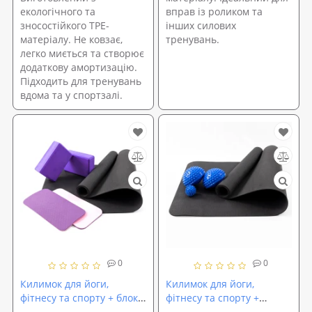
екологічного та
вправ із роликом та
зносостійкого TPE-
інших силових
матеріалу. Не ковзає,
тренувань.
легко миється та створює
додаткову амортизацію.
Підходить для тренувань
вдома та у спортзалі.
0
0
Килимок для йоги,
Килимок для йоги,
фітнесу та спорту + блок
фітнесу та спорту +
для йоги 2шт + килимок-
напівсфера масажна 2 шт