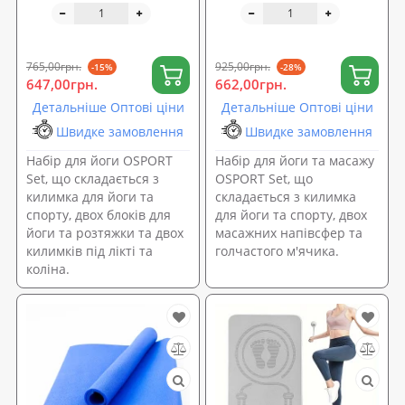
упори під коліна 2шт
+ м'ячик масажний з
OSPORT Set 61 (n-0091)
шипами OSPORT Set 60
(n-0090)
765,00грн.
925,00грн.
-15%
-28%
647,00грн.
662,00грн.
Детальніше Оптові ціни
Детальніше Оптові ціни
Швидке замовлення
Швидке замовлення
Набір для йоги OSPORT
Набір для йоги та масажу
Set, що складається з
OSPORT Set, що
килимка для йоги та
складається з килимка
спорту, двох блоків для
для йоги та спорту, двох
йоги та розтяжки та двох
масажних напівсфер та
килимків під лікті та
голчастого м'ячика.
коліна.