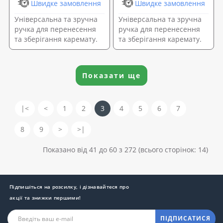
Швидке замовлення
Швидке замовлення
Універсальна та зручна
Універсальна та зручна
ручка для перенесення
ручка для перенесення
та зберігання каремату.
та зберігання каремату.
Показати ще
|<
<
1
2
3
4
5
6
7
8
9
>
>|
Показано від 41 до 60 з 272 (всього сторінок: 14)
Підпишіться на розсилку, і дізнавайтеся про
акції та знижки першими!
ПІДПИСАТИСЯ