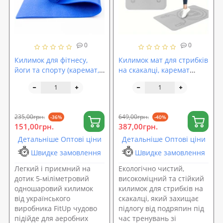
0
0
Килимок для фітнесу,
Килимок мат для стрибків
йоги та спорту (каремат,
на скакалці, каремат
мат спортивний) FitUp
спортивний для фітнесу
Lite 5мм (F-00008)
та спорту TPE 10мм
OSPORT (MS 4587-10)
235,00грн.
649,00грн.
-36%
-40%
151,00грн.
387,00грн.
Детальніше Оптові ціни
Детальніше Оптові ціни
Швидке замовлення
Швидке замовлення
Легкий і приємний на
Екологічно чистий,
дотик 5-міліметровий
високоміцний та стійкий
одношаровий килимок
килимок для стрибків на
від українського
скакалці, який захищає
виробника FitUp чудово
підлогу від подряпин під
підійде для аеробних
час тренувань зі