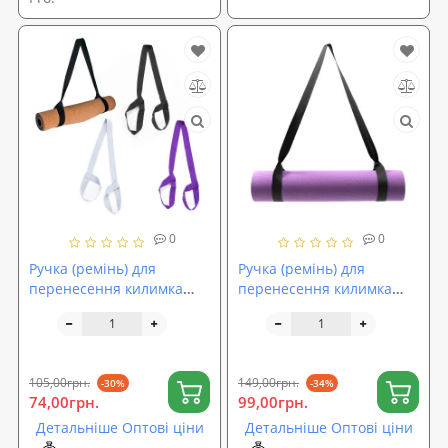
0
0
Ручка (ремінь) для
Ручка (ремінь) для
перенесення килимка
перенесення килимка
(каремата) для йоги та
(каремата) для йоги та
фітнесу OSPORT (OF-0290)
фітнесу OSPORT (OF-0292)
105,00грн.
149,00грн.
-30%
-34%
74,00грн.
99,00грн.
Детальніше Оптові ціни
Детальніше Оптові ціни