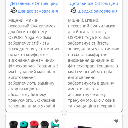
Детальніше Оптові ціни
Детальніше Оптові ціни
Швидке замовлення
Швидке замовлення
Міцний, м'який,
Міцний, м'який,
нековзний EVA килимок
нековзний EVA килимок
для йоги та фітнесу
для йоги та фітнесу
OSPORT Yoga Pro 3мм
OSPORT Yoga Pro 3мм
забезпечує стійкість
забезпечує стійкість
знаходження у статичних
знаходження у статичних
позах та комфортне
позах та комфортне
виконання динамічних
виконання динамічних
фітнес-вправ. Товщина 3
фітнес-вправ. Товщина 3
мм і сучасний матеріал
мм і сучасний матеріал
виготовлення
виготовлення
забезпечують відмінну
забезпечують відмінну
амортизацію та
амортизацію та
абсолютну безпеку
абсолютну безпеку
тренуючого. Ексклюзив
тренуючого. Ексклюзив
та краща ціна в Україні
та краща ціна в Україні