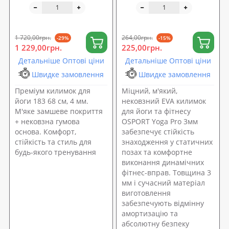
спортивний) 183x68см
100х50 см OSPORT Yoga
OSPORT (OF-0286)
Pro Micro 3мм (OF-0244)
1 720,00грн.
264,00грн.
-29%
-15%
1 229,00грн.
225,00грн.
Детальніше Оптові ціни
Детальніше Оптові ціни
Швидке замовлення
Швидке замовлення
Преміум килимок для
Міцний, м'який,
йоги 183 68 см, 4 мм.
нековзний EVA килимок
М'яке замшеве покриття
для йоги та фітнесу
+ нековзна гумова
OSPORT Yoga Pro 3мм
основа. Комфорт,
забезпечує стійкість
стійкість та стиль для
знаходження у статичних
будь-якого тренування
позах та комфортне
виконання динамічних
фітнес-вправ. Товщина 3
мм і сучасний матеріал
виготовлення
забезпечують відмінну
амортизацію та
абсолютну безпеку