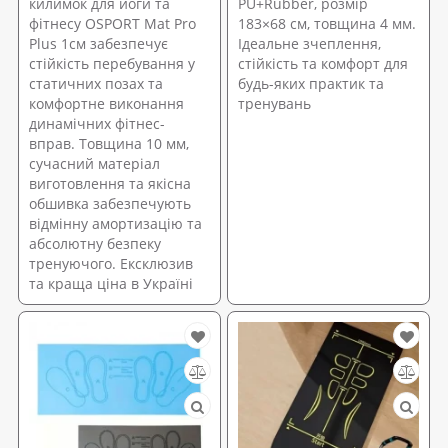
килимок для йоги та
PU+Rubber, розмір
фітнесу OSPORT Mat Pro
183×68 см, товщина 4 мм.
Plus 1см забезпечує
Ідеальне зчеплення,
стійкість перебування у
стійкість та комфорт для
статичних позах та
будь-яких практик та
комфортне виконання
тренувань
динамічних фітнес-
вправ. Товщина 10 мм,
сучасний матеріал
виготовлення та якісна
обшивка забезпечують
відмінну амортизацію та
абсолютну безпеку
тренуючого. Ексклюзив
та краща ціна в Україні