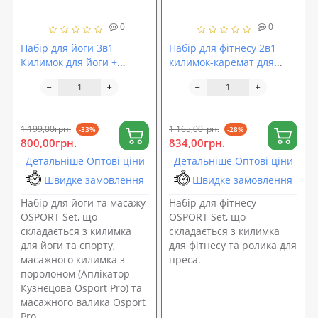
0
0
Набір для йоги 3в1
Набір для фітнесу 2в1
Килимок для йоги +
килимок-каремат для
Масажний килимок
фітнесу та спорту +
Аплікатор Кузнєцова +
колесо-ролик для преса
валик OSPORT Set 33 (n-
OSPORT Set 11 (n-0042)
0064)
1 199,00грн.
1 165,00грн.
-33%
-28%
800,00грн.
834,00грн.
Детальніше Оптові ціни
Детальніше Оптові ціни
Швидке замовлення
Швидке замовлення
Набір для йоги та масажу
Набір для фітнесу
OSPORT Set, що
OSPORT Set, що
складається з килимка
складається з килимка
для йоги та спорту,
для фітнесу та ролика для
масажного килимка з
преса.
поролоном (Аплікатор
Кузнєцова Osport Pro) та
масажного валика Osport
Pro.