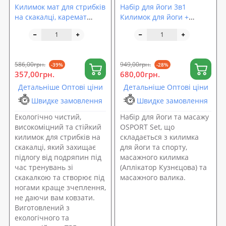
Килимок мат для стрибків
Набір для йоги 3в1
на скакалці, каремат
Килимок для йоги +
спортивний для фітнесу
Масажний килимок
та спорту TPE 8мм
Аплікатор Кузнєцова +
OSPORT (MS 4587)
валик OSPORT Set 30 (n-
0061)
586,00грн.
949,00грн.
-39%
-28%
357,00грн.
680,00грн.
Детальніше Оптові ціни
Детальніше Оптові ціни
Швидке замовлення
Швидке замовлення
Екологічно чистий,
Набір для йоги та масажу
високоміцний та стійкий
OSPORT Set, що
килимок для стрибків на
складається з килимка
скакалці, який захищає
для йоги та спорту,
підлогу від подряпин під
масажного килимка
час тренувань зі
(Аплікатор Кузнєцова) та
скакалкою та створює під
масажного валика.
ногами краще зчеплення,
не даючи вам ковзати.
Виготовлений з
екологічного та