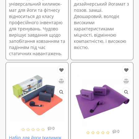
універсальний килимок-
дизайнерський йогамат з
мат для йоги та фітнесу
позов. замші.
відноситься до класу
Двошаровий, володіє
професійного інвентарю
високими
для тренувань. Чудово
характеристиками
вирішує завдання щодо
міцності, відмінною
запобігання ковзанням та
компактністю, і високою
падінням під час
якістю.
статичних навантажень.
0
0
Набір для йоги (килимок