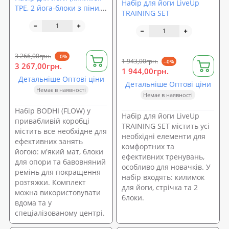
Набір для йоги LiveUp
TPE, 2 йога-блоки з піни,
TRAINING SET
ремінь для йоги) Bodhi
Flow
3 266,00грн.
--0%
1 943,00грн.
--0%
3 267,00грн.
1 944,00грн.
Детальніше Оптові ціни
Детальніше Оптові ціни
Немає в наявності
Немає в наявності
Набір BODHI (FLOW) у
Набір для йоги LiveUp
привабливій коробці
TRAINING SET містить усі
містить все необхідне для
необхідні елементи для
ефективних занять
комфортних та
йогою: м'який мат, блоки
ефективних тренувань,
для опори та бавовняний
особливо для новачків. У
ремінь для покращення
набір входять: килимок
розтяжки. Комплект
для йоги, стрічка та 2
можна використовувати
блоки.
вдома та у
спеціалізованому центрі.