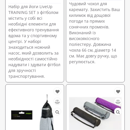
Чудовий чохол для
Набір для йоги LiveUp
каремату. Захистить Ваш
TRAINING SET з фітболом
килимок від дощової
містить у собі всі
погоди та прямих
необхідні елементи для
сонячних променів.
ефективного тренування
Виконаний із
вдома та у спортивному
високоякісного
центрі. У наборі
поліестеру. Довжина
знаходиться ножний
чохла 66 см, діаметр 14
насос, який дозволить за
см. Має довгу ручку, що
необхідності самостійно
регулюється.
надувати і здувати фітбол
для зручності
транспортування.