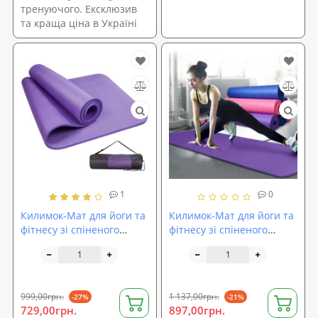
тренуючого. Ексклюзив
та краща ціна в Україні
1
0
Килимок-Мат для йоги та
Килимок-Мат для йоги та
фітнесу зі спіненого
фітнесу зі спіненого
каучуку I.Care NBR
каучуку OSPORT NBR
180х78см + чохол (MS
183х79см товщина 1см
2608-1)
(FI-0111)
999,00грн.
1 137,00грн.
-27%
-21%
729,00грн.
897,00грн.