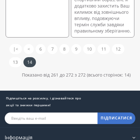
додатково захистить Ваш
килимок від зовнішнього
впливу, подовжуючи
термін служби завдяки
правильному зберіганню.
|<
<
6
7
8
9
10
11
12
13
14
Показано від 261 до 272 з 272 (всього сторінок: 14)
Підпишіться на розсилку, і дізнавайтеся про
акції та знижки першими!
ПІДПИСАТИСЯ
Інформація