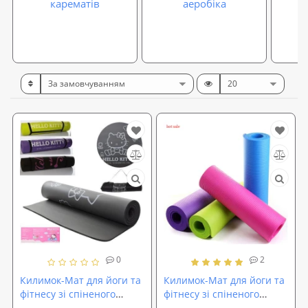
карематів
аеробіка
0
2
Килимок-Мат для йоги та
Килимок-Мат для йоги та
фітнесу зі спіненого
фітнесу зі спіненого
каучуку Hello Kitty NBR
каучуку Hop-Sport 1 см