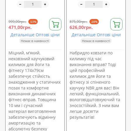
174х79см + чохол (MS
(HS-4264)
2608-6)
999,00грн.
875,00грн.
-53%
-28%
471,00грн.
626,00грн.
Детальніше Оптові ціни
Детальніше Оптові ціни
Немає в наявності
Немає в наявності
Міцний, м'який,
Набридло ковзати по
нековзний каучуковий
килимку під час
килимок для йоги та
виконання вправ? Тоді
фітнесу 174х79см
цей професійний
забезпечує стійкість
килимок для йоги та
знаходження у статичних
фітнесу зі спіненого
позах та комфортне
каучуку NBR для вас! Він
виконання динамічних
легкий, функціональний,
фітнес-вправ. Товщина
вологовідштовхуючий та
10 мм і сучасний
зносостійкий. З ним вам
матеріал виготовлення
легше досягти
забезпечують відмінну
результатів!
амортизацію та
абсолютну безпеку