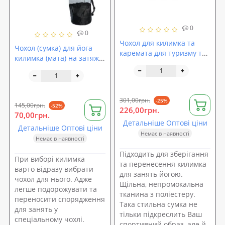
0
0
Чохол для килимка та
Чохол (сумка) для йога
каремата для туризму та
килимка (мата) на затяжці
фітнесу 15х70см OSPORT
з ручкою Profi (MS 1500)
Yoga bag (FI-6876)
301,00грн.
-25%
145,00грн.
-52%
226,00грн.
70,00грн.
Детальніше Оптові ціни
Детальніше Оптові ціни
Немає в наявності
Немає в наявності
Підходить для зберігання
При виборі килимка
та перенесення килимка
варто відразу вибрати
для занять йогою.
чохол для нього. Адже
Щільна, непромокальна
легше подорожувати та
тканина з поліестеру.
переносити спорядження
Така стильна сумка не
для занять у
тільки підкреслить Ваш
спеціальному чохлі.
спортивний образ, але й