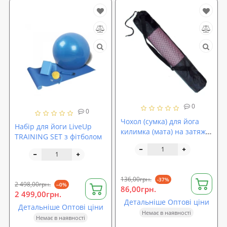
0
0
Чохол (сумка) для йога
Набір для йоги LiveUp
килимка (мата) на затяжці
TRAINING SET з фітболом
з ручкою 66х14см Profi
(MS 1500-1)
136,00грн.
-37%
2 498,00грн.
--0%
86,00грн.
2 499,00грн.
Детальніше Оптові ціни
Детальніше Оптові ціни
Немає в наявності
Немає в наявності