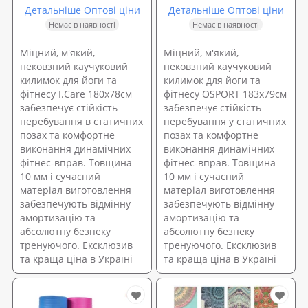
Детальніше Оптові ціни
Детальніше Оптові ціни
Немає в наявності
Немає в наявності
Міцний, м'який,
Міцний, м'який,
нековзний каучуковий
нековзний каучуковий
килимок для йоги та
килимок для йоги та
фітнесу I.Care 180х78см
фітнесу OSPORT 183х79см
забезпечує стійкість
забезпечує стійкість
перебування в статичних
перебування у статичних
позах та комфортне
позах та комфортне
виконання динамічних
виконання динамічних
фітнес-вправ. Товщина
фітнес-вправ. Товщина
10 мм і сучасний
10 мм і сучасний
матеріал виготовлення
матеріал виготовлення
забезпечують відмінну
забезпечують відмінну
амортизацію та
амортизацію та
абсолютну безпеку
абсолютну безпеку
тренуючого. Ексклюзив
тренуючого. Ексклюзив
та краща ціна в Україні
та краща ціна в Україні