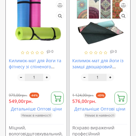
0
0
Килимок-мат для йоги та
Килимок-мат для йоги із
фітнесу зі спіненого
замші двошаровий
каучуку OSPORT Premium
183*61см OSPORT (MS
NBR 1,5см з ручкою (MS
2292)
2608-3)
979,00грн.
1 124,00грн.
-44%
-49%
549,00грн.
576,00грн.
Детальніше Оптові ціни
Детальніше Оптові ціни
Немає в наявності
Немає в наявності
Міцний,
Яскраво виражений
вологовідштовхувальний,
професійний