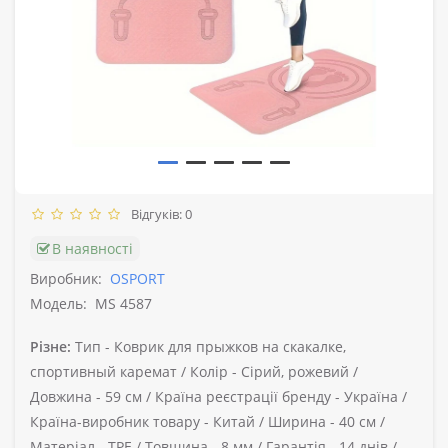
Відгуків: 0
В наявності
Виробник:
OSPORT
Модель:
MS 4587
Різне:
Тип -
Коврик для прыжков на скакалке,
спортивный каремат /
Колір -
Сірий, рожевий /
Довжина -
59 см /
Країна реєстрації бренду -
Україна /
Країна-виробник товару -
Китай /
Ширина -
40 см /
Матеріал -
TPE /
Товщина -
8 мм /
Гарантія -
14 днів /