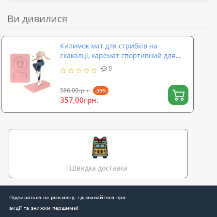
Ви дивилися
Килимок мат для стрибків на
скакалці, каремат спортивний для
фітнесу та спорту TPE 8мм OSPORT
0
(MS 4587)
586,00грн.
-39%
357,00грн.
Швидка доставка
Підпишіться на розсилку, і дізнавайтеся про
акції та знижки першими!