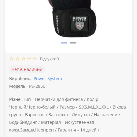
Відгуків: 0
Нет в наличии
Виробник:
Power System
Модель:
PS-2850
Різне:
Тип -
Перчатки для фитнеса /
Колір -
Черный,Черно-белый /
Размер -
S,XS,M,L,XL,XXL /
Вікова
група -
Взрослая /
Застежка -
Липучка /
Назначение -
Бодибилдинг /
Матеріал -
Искуственная
кожа,Замша,Неопрен /
Гарантія -
14 дней /