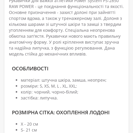
Рукавички для важкої атлетики Power System PS-2850
RAW POWER - це поєднання функціональності та якості.
Основне призначення - захист долоні при зайнятті
спортом вдома, а також у тренажерному залі. Долоня з
кількома шарами зі штучної шкіри та замші з твердим
утопленням для комфорту. Спеціальна неопренова
обмотка зап'ястя. Рукавички нового мають правильну
анатомічну форму. У ролі кріплення виступає зручна
та надійна липучка, з функцією регулювання. Дана
модель стійка до механічних впливів.
ОСОБЛИВОСТІ
матеріал: штучна шкіра, замша, неопрен;
розміри: S, XS, M, L , XL, XXL;
колір: чорний, чорно-білий;
застібка: липучка.
РОЗМІРНА СІТКА: ОХОПЛЕННЯ ЛОДОНІ
X - 20 см
S- 21 см