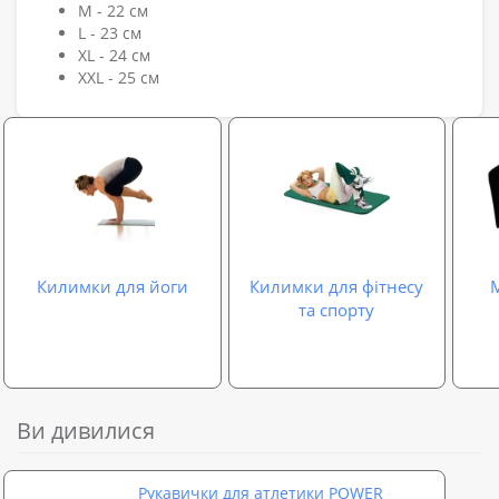
M - 22 см
L - 23 см
XL - 24 см
XXL - 25 см
Килимки для йоги
Килимки для фітнесу
М
та спорту
Ви дивилися
Рукавички для атлетики POWER