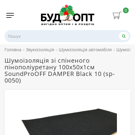
0
Головна
Звукоізоляція
Шумоізоляція автомобіля
Шумоізо
Шумоізоляція зі спіненого
пінополіуретану 100х50х1см
SoundProOFF DAMPER Black 10 (sp-
0050)