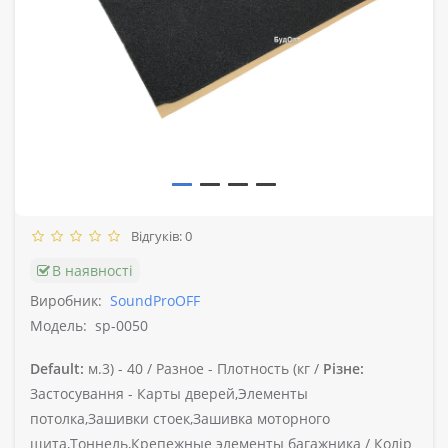
Відгуків: 0
В наявності
Виробник:
SoundProOFF
Модель:
sp-0050
Default:
м.3) -
40 /
Разное -
Плотность (кг /
Різне:
Застосування -
Карты дверей,Элементы
потолка,Зашивки стоек,Зашивка моторного
щита,Тоннель,Крепежные элементы багажника /
Колір