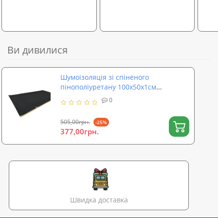
Ви дивилися
Шумоізоляція зі спіненого
пінополіуретану 100х50х1см
SoundProOFF DAMPER Black 10 (sp-
0
0050)
505,00грн.
-25%
377,00грн.
Швидка доставка