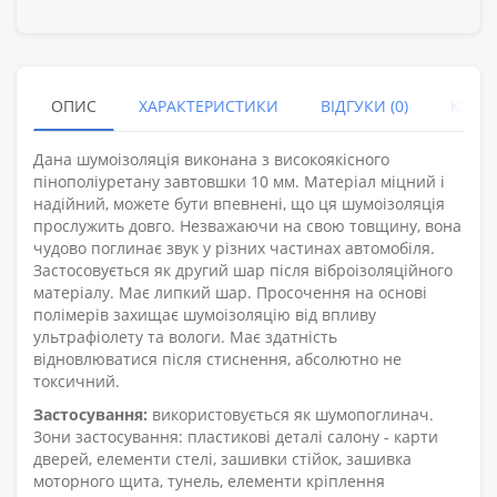
ОПИС
ХАРАКТЕРИСТИКИ
ВІДГУКИ (0)
КУПУ
Дана шумоізоляція виконана з високоякісного
пінополіуретану завтовшки 10 мм. Матеріал міцний і
надійний, можете бути впевнені, що ця шумоізоляція
прослужить довго. Незважаючи на свою товщину, вона
чудово поглинає звук у різних частинах автомобіля.
Застосовується як другий шар після віброізоляційного
матеріалу. Має липкий шар. Просочення на основі
полімерів захищає шумоізоляцію від впливу
ультрафіолету та вологи. Має здатність
відновлюватися після стиснення, абсолютно не
токсичний.
Застосування:
використовується як шумопоглинач.
Зони застосування: пластикові деталі салону - карти
дверей, елементи стелі, зашивки стійок, зашивка
моторного щита, тунель, елементи кріплення