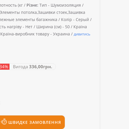
отность (кг /
Різне:
Тип -
Шумоизоляция /
Элементы потолка,Зашивки стоек,Зашивка
пежные элементы багажника /
Колір -
Серый /
сть нагріву -
Нет /
Ширина (см) -
50 /
Країна
/
Країна-виробник товару -
Украина /
дивитись
 34%
Вигода
336,00грн.
ШВИДКЕ ЗАМОВЛЕННЯ