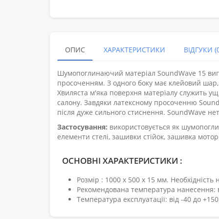
ОПИС
ХАРАКТЕРИСТИКИ
ВІДГУКИ (0
Шумопоглинаючий матеріал SoundWave 15 вигот
просоченням. З одного боку має клейовий шар,
Хвиляста м'яка поверхня матеріалу служить у
салону. Завдяки латексному просоченню SoundW
після дуже сильного стиснення. SoundWave не
Застосування:
використовується як шумопоглин
елементи стелі, зашивки стійок, зашивка мото
ОСНОВНІ ХАРАКТЕРИСТИКИ :
Розмір : 1000 х 500 х 15 мм. Необхідність н
Рекомендована температура нанесення: в
Температура експлуатації: від -40 до +150