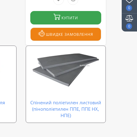
0
КУПИТИ
0
ШВИДКЕ ЗАМОВЛЕННЯ
іля
Спінений поліетилен листовий
(пінополіетилен ППЕ, ППЕ НХ,
НПЕ)