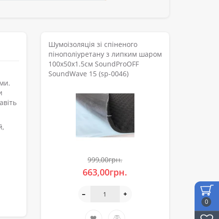
Шумоізоляція зі спіненого
пінополіуретану з липким шаром
100х50х1.5см SoundProOFF
SoundWave 15 (sp-0046)
ми.
и
авіть
й,
999,00грн.
663,00грн.
0