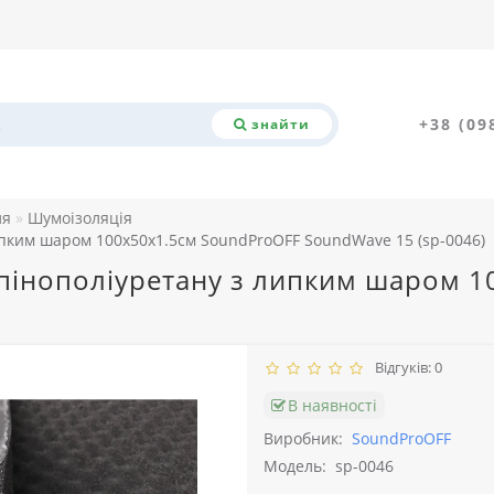
+38 (09
знайти
ля
Шумоізоляція
липким шаром 100х50х1.5см SoundProOFF SoundWave 15 (sp-0046)
 пінополіуретану з липким шаром 
Відгуків: 0
В наявності
Виробник:
SoundProOFF
Модель:
sp-0046