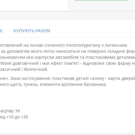
)
КУПУЮТЬ РАЗОМ
овлений на основі спіненого пінополіуретану з латексним
 за допомогою якого легко наноситься на поверхні складної фор
щільнювачем між корпусом автомобіля та пластиковими деталям
ave довговічний і має ефект пам'яті - відновлює свою форму н
токсичний і безпечний.
ач. Зони застосування: пластикові деталі салону - карти двере
рного щита, тунель, елементи кріплення багажника.
агріву: Ні
ід +10 до +30