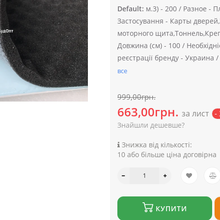
Default:
м.3) -
200 /
Разное -
Пл
Застосування -
Карты дверей,
моторного щита,Тоннель,Кре
Довжина (см) -
100 /
Необхідні
реєстрації бренду -
Украина 
все
999,00грн.
663,00грн.
за лист
-
Знайшли дешевше?
Знижка від кількості:
10 або більше ціна договірна
КУПИТИ