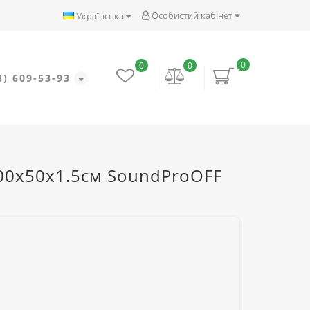
Особистий кабінет
Українська
0
0
0
8) 609-53-93
100х50х1.5см SoundProOFF