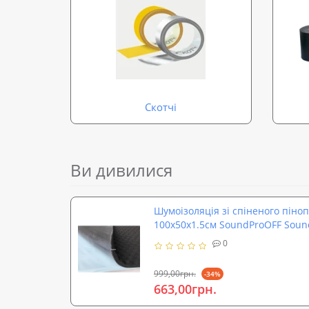
Скотчі
Ви дивилися
Шумоізоляція зі спіненого піно
100х50х1.5см SoundProOFF Soun
0
999,00грн.
-34%
663,00грн.