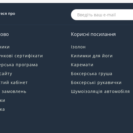
теся про
ково
Корисні посилання
ники
Ізолон
нкові сертифікати
Килимки для йоги
ерська програма
Каремати
сайту
Боксерська груша
тий кабінет
Боксерські рукавички
я замовлень
Шумоізоляція автомобіля
ки
ка