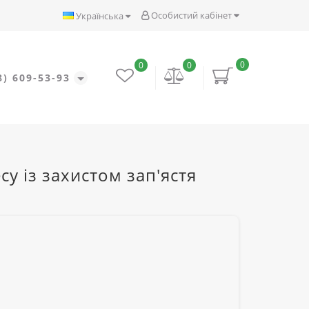
Особистий кабінет
Українська
0
0
0
8) 609-53-93
су із захистом зап'ястя