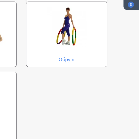
0
Обручі