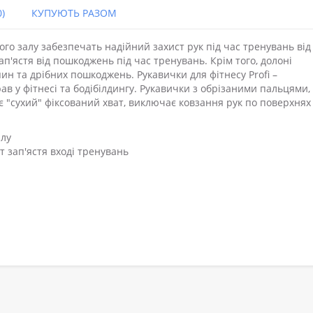
)
КУПУЮТЬ РАЗОМ
ого залу забезпечать надійний захист рук під час тренувань від
ап'ястя від пошкоджень під час тренувань. Крім того, долоні
ин та дрібних пошкоджень. Рукавички для фітнесу Profi –
в у фітнесі та бодібілдингу. Рукавички з обрізаними пальцями, л
 "сухий" фіксований хват, виключає ковзання рук по поверхнях
алу
т зап'ястя вході тренувань