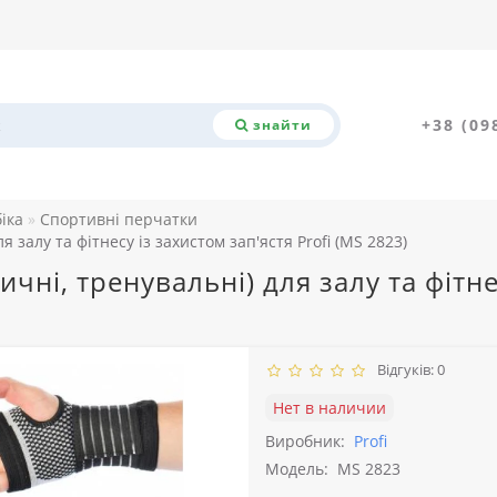
+38 (09
знайти
біка
Спортивні перчатки
 залу та фітнесу із захистом зап'ястя Profi (MS 2823)
чні, тренувальні) для залу та фітне
Відгуків: 0
Нет в наличии
Виробник:
Profi
Модель:
MS 2823