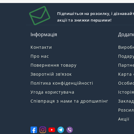
Підпишіться на розсилку, і дізнавай
акції та знижки першими!
Інформація
Додат
Контакти
Вироб
Про нас
Подару
Повернення товару
Партн
Зворотній зв’язок
Карта 
Політика конфіденційності
Особис
Угода користувача
Історі
Співпраця з нами та дропшипінг
Заклад
Розсил
Акції