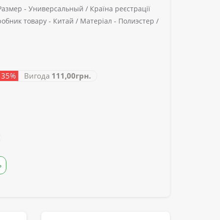
Размер -
Универсальный /
Країна реєстрації
обник товару -
Китай /
Матеріал -
Полиэстер /
- 35%
Вигода
111,00грн.
Ь