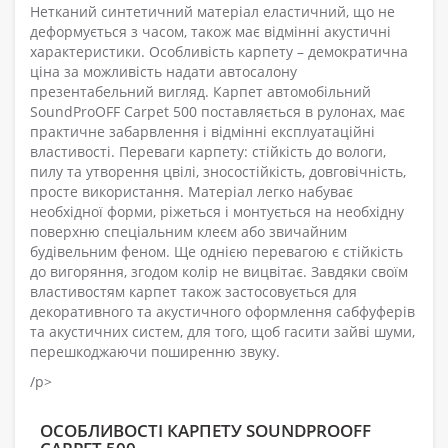
Нетканий синтетичний матеріал еластичний, що не
деформується з часом, також має відмінні акустичні
характеристики. Особливість карпету – демократична
ціна за можливість надати автосалону
презентабельний вигляд. Карпет автомобільний
SoundProOFF Carpet 500 поставляється в рулонах, має
практичне забарвлення і відмінні експлуатаційні
властивості. Переваги карпету: стійкість до вологи,
пилу та утворення цвілі, зносостійкість, довговічність,
просте використання. Матеріал легко набуває
необхідної форми, ріжеться і монтується на необхідну
поверхню спеціальним клеєм або звичайним
будівельним феном. Ще однією перевагою є стійкість
до вигоряння, згодом колір не вицвітає. Завдяки своїм
властивостям карпет також застосовується для
декоративного та акустичного оформлення сабфуферів
та акустичних систем, для того, щоб гасити зайві шуми,
перешкоджаючи поширенню звуку.
/p>
ОСОБЛИВОСТІ КАРПЕТУ SOUNDPROOFF