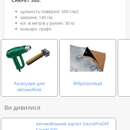
CARPET 500.
щільність поверхні: 500 г/м2;
ширина: 140 см;
кіл -в метрів у рулоні: 30 м;
кольори: графіт
Аксесуари для
Віброізоляція
автомобіля
Ви дивилися
Автомобільний карпет SoundProOFF
Carpet 500