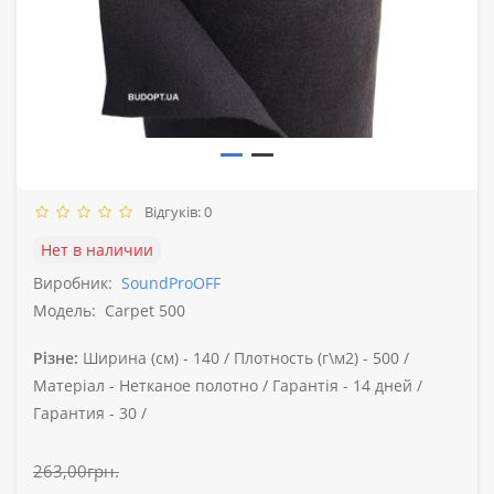
Відгуків: 0
Нет в наличии
Виробник:
SoundProOFF
Модель:
Carpet 500
Різне:
Ширина (см) -
140 /
Плотность (г\м2) -
500 /
Матеріал -
Нетканое полотно /
Гарантія -
14 дней /
Гарантия -
30 /
263,00грн.