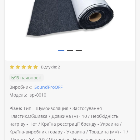
Відгуків: 2
В наявності
Виробник:
SoundProOFF
Модель:
sp-0010
Різне:
Тип -
Шумоизоляция /
Застосування -
Пластик,Обшивка /
Довжина (м) -
10 /
Необхідність
нагріву -
Нет /
Країна реєстрації бренду -
Украина /
Країна-виробник товару -
Украина /
Товщина (мм) -
1 /
Ширина (м) -
0.9 /
Матеріал -
Нетканое полотно /