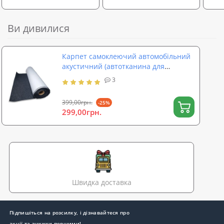
Ви дивилися
Карпет самоклеючий автомобільний
акустичний (автотканина для
обшивки авто) SoundProOFF (sp-0010)
3
399,00грн.
-25%
299,00грн.
Швидка доставка
Підпишіться на розсилку, і дізнавайтеся про
акції та знижки першими!