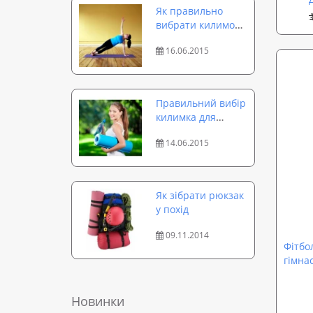
Як правильно
вибрати килимок
для йоги
16.06.2015
Правильний вибір
килимка для
фітнесу та спорту
14.06.2015
– гарантія
успішного
тренування.
Як зібрати рюкзак
у похід
09.11.2014
Фітбол
гімна
см (OF
Новинки