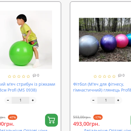
0
0
ий м'яч стрибун із ріжками
Фітбол (М'яч для фітнесу,
см Profi (MS 0938)
гімнастичний) глянець Profib
см (MS 1578)
грн.
593,00грн.
-47%
-17%
00грн.
493,00грн.
Детальніше Оптові ціни
Детальніше Оптові цін