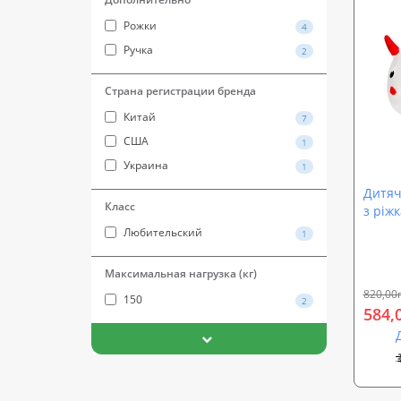
Рожки
4
Ручка
2
Страна регистрации бренда
Китай
7
США
1
Украина
1
Дитяч
Класс
з ріж
OSPOR
Любительский
1
Максимальная нагрузка (кг)
820,00
150
2
584,