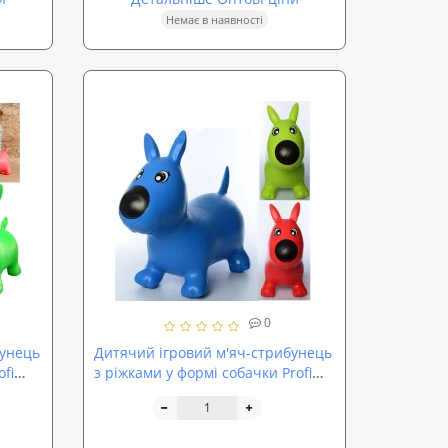
Немає в наявності
0
бунець
Дитячий ігровий м'яч-стрибунець
fi
з ріжками у формі собачки Profi
(MS 1592)