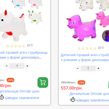
0
0
ий ігровий м'яч-стрибунець
Дитячий ігровий м'яч-стри
ками у формі динозавра
з ріжками у формі динозавр
T (MS 4151)
музичними та світловими
ефектами OSPORT (MS 4357)
грн.
-29%
780,00грн.
-29%
00грн.
557,00грн.
Детальніше Оптові ціни
Детальніше Оптові цін
Швидке замовлення
Швидке замовленн