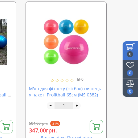
0
0
0
М'яч для фітнесу (фітбол) глянець
0
all 85
у пакеті Profitball 65см (MS 0382)
504,00грн.
-31%
347,00грн.
и
Детальніше Оптові ціни