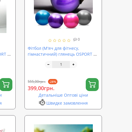
0
Фітбол (М'яч для фітнесу,
ORT 75
гімнастичний) глянець OSPORT 65
см (OF-0018)
555,00грн.
-28%
399,00грн.
и
Детальніше Оптові ціни
я
Швидке замовлення