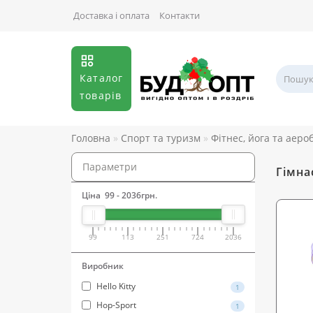
Доставка і оплата
Контакти
Каталог
товарів
Головна
Спорт та туризм
Фітнес, йога та аеро
Параметри
Гімнас
Ціна
99
-
2036
грн.
99
113
251
724
2036
Виробник
Hello Kitty
1
Hop-Sport
1