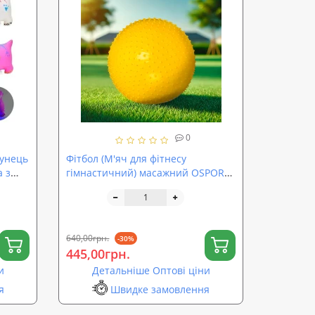
0
бунець
Фітбол (М'яч для фітнесу
а з
гімнастичний) масажний OSPORT
55 см (MS 1971)
640,00грн.
-30%
445,00грн.
и
Детальніше Оптові ціни
я
Швидке замовлення