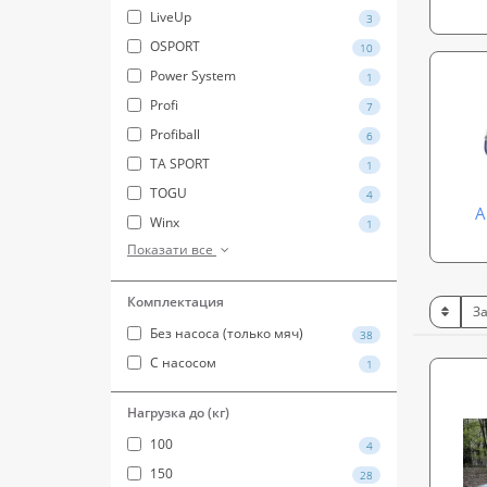
LiveUp
3
OSPORT
10
Power System
1
Profi
7
Profiball
6
TA SPORT
1
TOGU
4
А
Winx
1
Показати все
Комплектация
Без насоса (только мяч)
38
С насосом
1
Нагрузка до (кг)
100
4
150
28