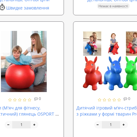
Немає в наявності
Швидке замовлення
0
0
 (М'яч для фітнесу,
Дитячий ігровий м'яч-стри
стичний) глянець OSPORT 55
з ріжками у формі тварин Pro
-0017)
(MS 1579)