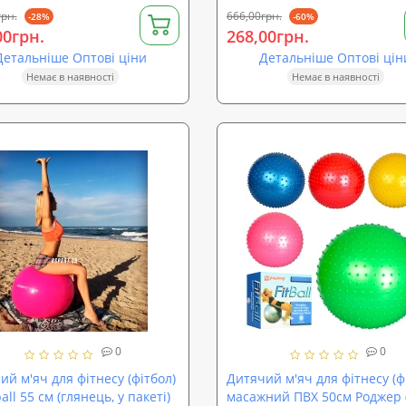
грн.
666,00грн.
-28%
-60%
00грн.
268,00грн.
Детальніше Оптові ціни
Детальніше Оптові цін
Немає в наявності
Немає в наявності
0
0
ий м'яч для фітнесу (фітбол)
Дитячий м'яч для фітнесу (ф
ball 55 см (глянець, у пакеті)
масажний ПВХ 50см Роджер