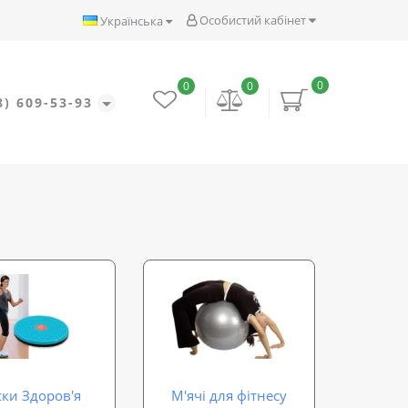
Особистий кабінет
Українська
0
0
0
8) 609-53-93
ки Здоров'я
М'ячі для фітнесу