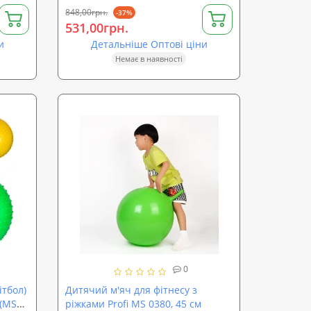
848,00грн.
-37%
531,00грн.
и
Детальніше Оптові ціни
Немає в наявності
0
ітбол)
Дитячий м'яч для фітнесу з
 (MS
ріжками Profi MS 0380, 45 см