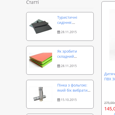
Статті
Туристичні
сидіння:
популярні моделі
28.11.2015
та варіанти
використання
Як зробити
складний
туристичний
28.11.2015
каремат: посібник
до дії
Дитяч
ПВХ 38
Пінка з фольгою:
який бік вибрати і
чи важливе її
15.10.2015
використання?
275,00
145,