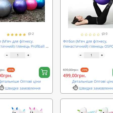
2
0
 (М'яч для фітнесу,
Фітбол (М'яч для фітнесу,
тичний) глянець Profiball 65
гімнастичний) глянець OSP
S 1576)
см (OF-0019)
грн.
699,00грн.
-25%
-29%
00грн.
499,00грн.
Детальніше Оптові ціни
Детальніше Оптові цін
Швидке замовлення
Швидке замовленн