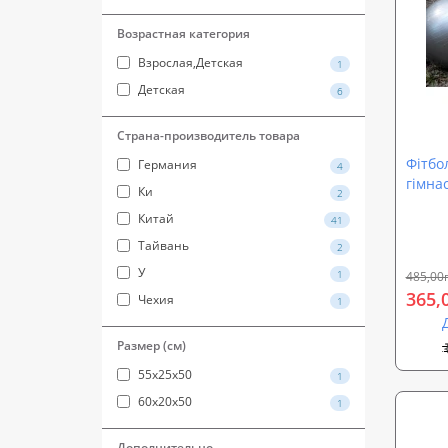
Возрастная категория
Взрослая,Детская
1
Детская
6
Страна-производитель товара
Фітбол
Германия
4
гімнас
Ки
2
см (M
Китай
41
Тайвань
2
У
1
485,00
365,
Чехия
1
Размер (см)
55х25х50
1
60х20х50
1
Дополнительно