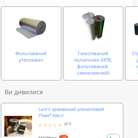
Фольгований
Газоспіваний
Ст
утеплювач
поліетилен (НПЕ,
фольгований,
самоклеючий)
Ви дивилися
Скотч армований алюмінієвий
75мм*30м.п.
0
437,00грн.
--1%