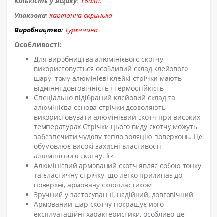
Кількість у ящику:
16шт.
Упаковка:
картонна скринька
Виробництво:
Туреччина
Особливості:
Для виробництва алюмінієвого скотчу
використовується особливий склад клейового
шару, тому алюмінієві клейкі стрічки мають
відмінні довговічність і термостійкість
Спеціально підібраний клейовий склад та
алюмінієва основа стрічки дозволяють
використовувати алюмінієвий скотч при високих
температурах Стрічки цього виду скотчу можуть
забезпечити чудову теплоізоляцію поверхонь. Це
обумовлює високі захисні властивості
алюмінієвого скотчу. li>
Алюмінієвий армований скотч являє собою тонку
та еластичну стрічку, що легко прилипає до
поверхні, армовану склопластиком
Зручний у застосуванні, надійний, довговічний
Армований шар скотчу покращує його
експлуатаційні характеристики, особливо це