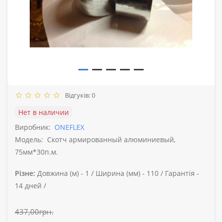
Відгуків: 0
Нет в наличии
Виробник:
ONEFLEX
Модель:
Cкотч армированный алюминиевый,
75мм*30п.м.
Різне:
Довжина (м) -
1 /
Ширина (мм) -
110 /
Гарантія -
14 дней /
437,00грн.