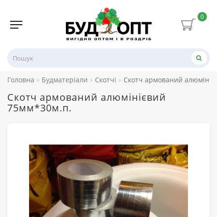
0
Головна
Будматеріали
Скотчі
Скотч армований алюмініє
Скотч армований алюмінієвий
75мм*30м.п.