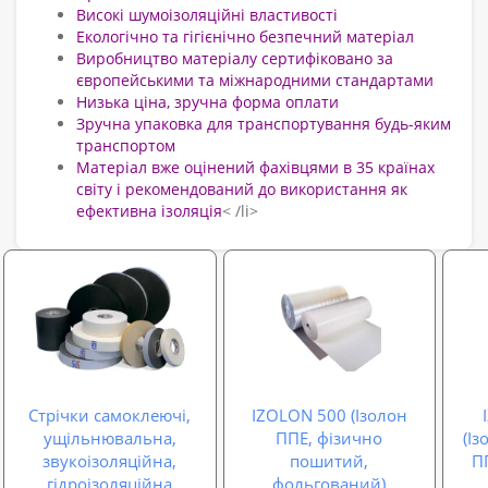
Високі шумоізоляційні властивості
Екологічно та гігієнічно безпечний матеріал
Виробництво матеріалу сертифіковано за
європейськими та міжнародними стандартами
Низька ціна, зручна форма оплати
Зручна упаковка для транспортування будь-яким
транспортом
Матеріал вже оцінений фахівцями в 35 країнах
світу і рекомендований до використання як
ефективна ізоляція
< /li>
Стрічки самоклеючі,
IZOLON 500 (Ізолон
ущільнювальна,
ППЕ, фізично
(І
звукоізоляційна,
пошитий,
П
гідроізоляційна
фольгований)