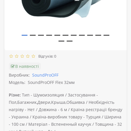
Відгуків: 0
В наявності
Виробник:
SoundProOFF
Модель:
SoundProOFF Flex 32мм
Різне:
Тип -
Шумоизоляция /
Застосування -
Пол,Багажник,Двери,Крыша,Обшивка /
Необхідність
нагріву -
Нет /
Довжина -
6 м /
Країна реєстрації бренду
-
Украина /
Країна-виробник товару -
Турция /
Ширина
-
100 см /
Матеріал -
Вспененный каучук /
Товщина -
32