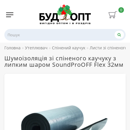
0
Головна
Утеплювач
Спінений каучук
Листи зі спіненого 
Шумоізоляція зі спіненого каучуку з
липким шаром SoundProOFF Flex 32мм