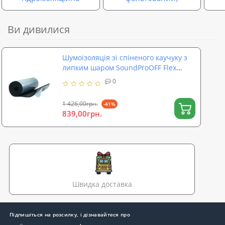
Ви дивилися
Шумоізоляція зі спіненого каучуку з
липким шаром SoundProOFF Flex
32мм
0
1 426,00грн.
-41%
839,00грн.
Швидка доставка
Підпишіться на розсилку, і дізнавайтеся про