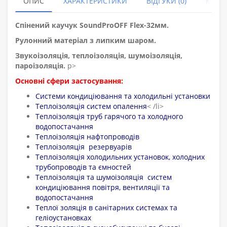
ОПИС
ХАРАКТЕРИСТИКИ
ВІДГУКИ (0)
КУПУ
Спінений каучук SoundProOFF Flex-32мм.
Рулонний матеріал з липким шаром.
Звукоізоляція, теплоізоляція, шумоізоляція,
пароізоляція.
p>
Основні сфери застосування:
Системи кондиціювання та холодильні установки
Теплоізоляція систем опалення
< /li>
Теплоізоляція труб гарячого та холодного
водопостачання
Теплоізоляція нафтопроводів
Теплоізоляція резервуарів
Теплоізоляція холодильних установок, холодних
трубопроводів та ємностей
Теплоізоляція та шумоізоляція систем
кондиціювання повітря, вентиляції та
водопостачання
Теплої золяція в санітарних системах та
геліоустановках