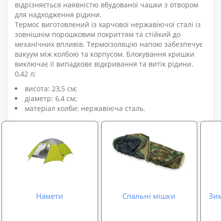
відрізняється наявністю вбудованої чашки з отвором
для надходження рідини.
Термос виготовлений із харчової нержавіючої сталі із
зовнішнім порошковим покриттям та стійкий до
механічних впливів. Термоізоляцію напою забезпечує
вакуум між колбою та корпусом. Блокування кришки
виключає її випадкове відкривання та витік рідини.
0,42 л;
висота: 23,5 см;
діаметр: 6,4 см;
матеріал колби: нержавіюча сталь.
Намети
Спальні мішки
Зим