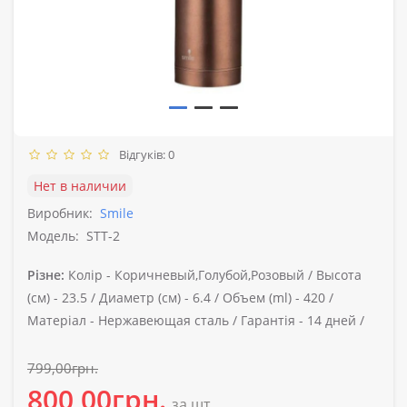
Відгуків: 0
Нет в наличии
Виробник:
Smile
Модель:
STT-2
Різне:
Колір -
Коричневый,Голубой,Розовый /
Высота
(см) -
23.5 /
Диаметр (см) -
6.4 /
Объем (ml) -
420 /
Матеріал -
Нержавеющая сталь /
Гарантія -
14 дней /
799,00грн.
800,00грн.
за шт.