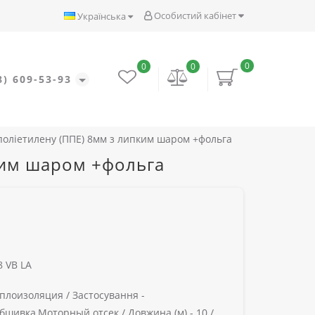
Особистий кабінет
Українська
0
0
0
8) 609-53-93
 поліетилену (ППЕ) 8мм з липким шаром +фольга
пким шаром +фольга
 VB LA
плоизоляция /
Застосування -
бшивка,Моторный отсек /
Довжина (м) -
10 /