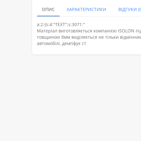
ОПИС
ХАРАКТЕРИСТИКИ
ВІДГУКИ (0
a:2:{s:4:"TEXT";s:3071:"
Матеріал виготовляється компанією ISOLON пі
товщиною 8мм виділяється не тільки відмінни
автомобілі, демпфує ст