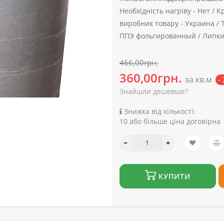
Необхідність нагріву -
Нет /
Кр
виробник товару -
Украина /
ППЭ фольгированный /
Липки
466,00грн.
360,00грн.
за кв.м
-
Знайшли дешевше?
Знижка від кількості:
10 або більше ціна договірна
КУПИТИ