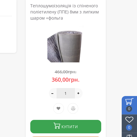
Теплошумоізоляція із спіненого
поліетилену (ППЕ) 8мм з липким
шаром +фольга
466,00грн.
360,00грн.
0
КУПИТИ
0