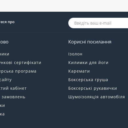
теся про
ково
Корисні посилання
ники
Ізолон
нкові сертифікати
Килимки для йоги
ерська програма
Каремати
сайту
Боксерська груша
тий кабінет
Боксерські рукавички
я замовлень
Шумоізоляція автомобіля
ки
ка