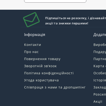
Підпишіться на розсилку, і дізнавай
акції та знижки першими!
Інформація
Додат
Контакти
Вироб
Про нас
Подару
Повернення товару
Партн
Зворотній зв’язок
Карта 
Політика конфіденційності
Особис
Угода користувача
Історі
Співпраця з нами та дропшипінг
Заклад
Розсил
Акції