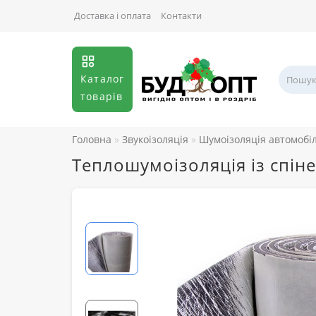
Доставка і оплата
Контакти
Каталог
товарів
Головна
Звукоізоляція
Шумоізоляція автомобі
Теплошумоізоляція із спін