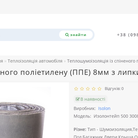
+38 (09
знайти
ля
Теплоізоляція автомобіля
Теплошумоізоляція із спіненого
еного поліетилену (ППЕ) 8мм з ли
Відгуків: 0
В наявності
Виробник:
Isolon
Модель:
Изолонтейп 500 3008
Різне:
Тип -
Шумоизоляция,Те
Пол,Багажник,Двери,Крыша,О