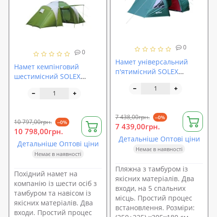
0
0
Намет універсальний
Намет кемпінговий
п'ятимісний SOLEX
шестимісний SOLEX
ARKANSAS (82147)
ATHINA (82095)
7 438,00грн.
--0%
10 797,00грн.
--0%
7 439,00грн.
10 798,00грн.
Детальніше Оптові ціни
Детальніше Оптові ціни
Немає в наявності
Немає в наявності
Пляжна з тамбуром із
Похідний намет на
якісних матеріалів. Два
компанію із шести осіб з
входи, на 5 спальних
тамбуром та навісом із
місць. Простий процес
якісних матеріалів. Два
встановлення. Розміри:
входи. Простий процес