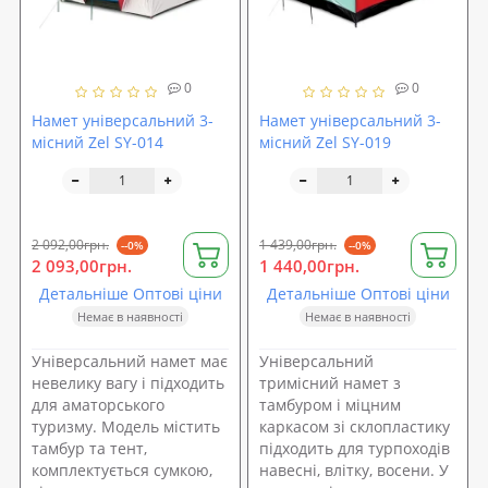
0
0
Намет універсальний 3-
Намет універсальний 3-
місний Zel SY-014
місний Zel SY-019
2 092,00грн.
1 439,00грн.
--0%
--0%
2 093,00грн.
1 440,00грн.
Детальніше Оптові ціни
Детальніше Оптові ціни
Немає в наявності
Немає в наявності
Універсальний намет має
Універсальний
невелику вагу і підходить
тримісний намет з
для аматорського
тамбуром і міцним
туризму. Модель містить
каркасом зі склопластику
тамбур та тент,
підходить для турпоходів
комплектується сумкою,
навесні, влітку, восени. У