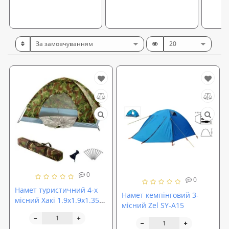
0
0
Намет туристичний 4-х
Намет кемпінговий 3-
місний Хакі 1.9х1.9х1.35м
місний Zel SY-А15
OSPORT (R17758)