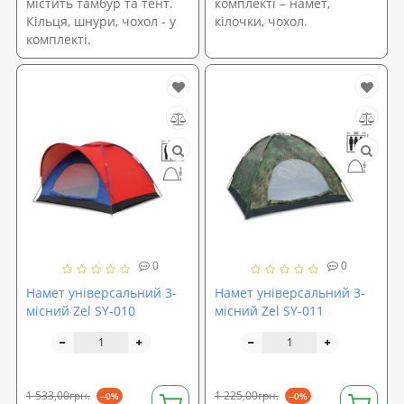
містить тамбур та тент.
комплекті – намет,
Кільця, шнури, чохол - у
кілочки, чохол.
комплекті.
0
0
Намет універсальний 3-
Намет універсальний 3-
місний Zel SY-010
місний Zel SY-011
1 533,00грн.
1 225,00грн.
--0%
--0%