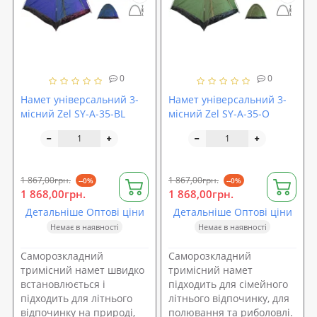
0
0
Намет універсальний 3-
Намет універсальний 3-
місний Zel SY-A-35-BL
місний Zel SY-A-35-O
1 867,00грн.
1 867,00грн.
--0%
--0%
1 868,00грн.
1 868,00грн.
Детальніше Оптові ціни
Детальніше Оптові ціни
Немає в наявності
Немає в наявності
Саморозкладний
Саморозкладний
тримісний намет швидко
тримісний намет
встановлюється і
підходить для сімейного
підходить для літнього
літнього відпочинку, для
відпочинку на природі,
полювання та риболовлі.