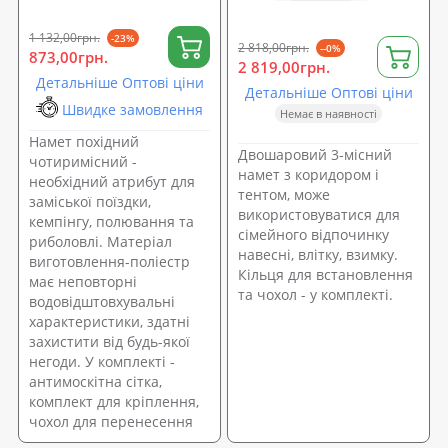
1 132,00грн.
-23%
2 818,00грн.
--0%
873,00грн.
2 819,00грн.
Детальніше Оптові ціни
Детальніше Оптові ціни
Швидке замовлення
Немає в наявності
Намет похідний
Двошаровий 3-місний
чотиримісний -
намет з коридором і
необхідний атрибут для
тентом, може
заміської поїздки,
використовуватися для
кемпінгу, полювання та
сімейного відпочинку
риболовлі. Матеріал
навесні, влітку, взимку.
виготовлення-поліестр
Кільця для встановлення
має неповторні
та чохол - у комплекті.
водовідштовхувальні
характеристики, здатні
захистити від будь-якої
негоди. У комплекті -
антимоскітна сітка,
комплект для кріплення,
чохол для перенесення