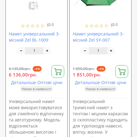
0
0
Намет універсальний 3-
Намет універсальний 3-
місний Zel BL-1009
місний Zel SY-007
6 135,00грн.
1 850,00грн.
--0%
--0%
6 136,00грн.
1 851,00грн.
Детальніше Оптові ціни
Детальніше Оптові ціни
Немає в наявності
Немає в наявності
Універсальний намет
Універсальний
може використовуватися
тримісний намет з
для сімейного відпочинку
тентом і міцним каркасом
та автотуризму. Модель
зі склопластику підходить
відрізняється
для турпоходів навесні,
збільшеною висотою і
влітку, восени. У