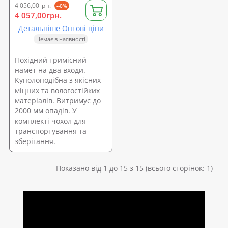
4 056,00грн.
--0%
4 057,00грн.
Детальніше Оптові ціни
Немає в наявності
Похідний тримісний
намет на два входи.
Куполоподібна з якісних
міцних та вологостійких
матеріалів. Витримує до
2000 мм опадів. У
комплекті чохол для
транспортування та
зберігання.
Показано від 1 до 15 з 15 (всього сторінок: 1)