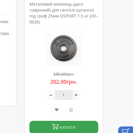
Металевий млинець (диск
чавунний) для гантелі (штанги)
під гриф 25мм OSPORT 1.5 кг (OF-
нням
0036)
упово
285,00грн.
202,00грн.
КУПИТИ