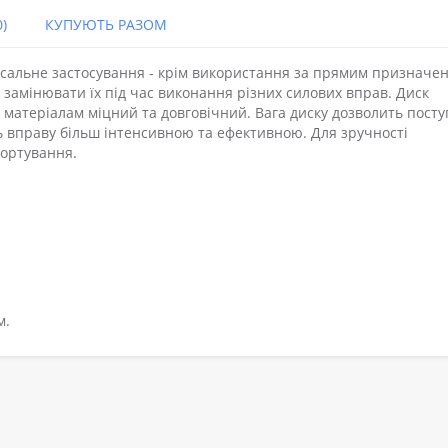
)
КУПУЮТЬ РАЗОМ
рсальне застосування - крім використання за прямим призначе
 замінювати їх під час виконання різних силових вправ. Диск
матеріалам міцний та довговічний. Вага диску дозволить пост
 вправу більш інтенсивною та ефективною. Для зручності
портування.
м.