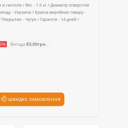
 и гантели /
Вес -
1.5 кг /
Диаметр отверстия
ренду -
Украина /
Країна-виробник товару -
/
Покрытие -
Чугун /
Гарантія -
14 дней /
29%
Вигода
83,00грн.
ШВИДКЕ ЗАМОВЛЕННЯ