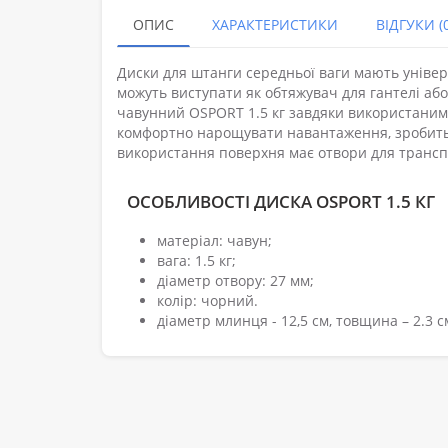
ОПИС
ХАРАКТЕРИСТИКИ
ВІДГУКИ (0
Диски для штанги середньої ваги мають уніве
можуть виступати як обтяжувач для гантелі або
чавунний OSPORT 1.5 кг завдяки використаним 
комфортно нарощувати навантаження, зробить
використання поверхня має отвори для транс
ОСОБЛИВОСТІ ДИСКА OSPORT 1.5 КГ
матеріал: чавун;
вага: 1.5 кг;
діаметр отвору: 27 мм;
колір: чорний.
діаметр млинця - 12,5 см, товщина – 2.3 с