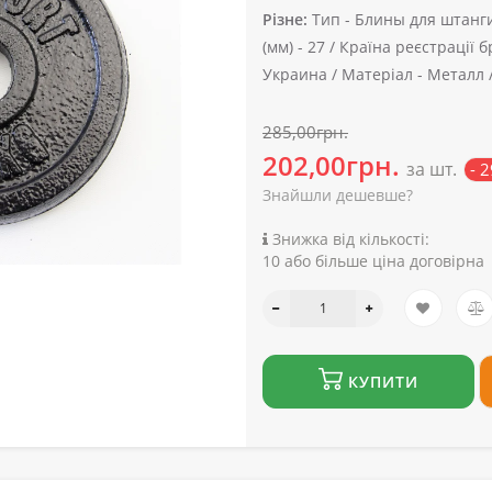
Різне:
Тип -
Блины для штанги
(мм) -
27 /
Країна реєстрації б
Украина /
Матеріал -
Металл 
285,00грн.
202,00грн.
за шт.
- 
Знайшли дешевше?
Знижка від кількості:
10 або більше ціна договірна
КУПИТИ