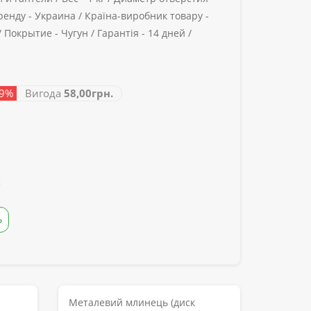
ренду -
Украина /
Країна-виробник товару -
/
Покрытие -
Чугун /
Гарантія -
14 дней /
29%
Вигода
58,00грн.
Ь
Металевий млинець (диск