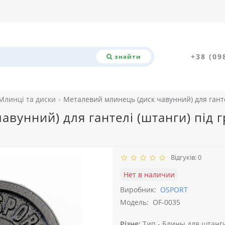
+38 (09
знайти
Млинці та диски
Металевий млинець (диск чавунний) для ганте
вунний) для гантелі (штанги) під 
Відгуків: 0
Нет в наличии
Виробник:
OSPORT
Модель:
OF-0035
Різне:
Тип -
Блины для штанги