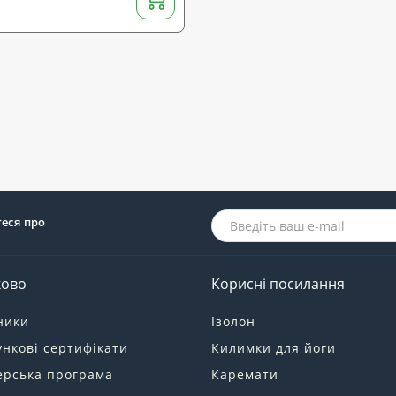
теся про
ково
Корисні посилання
ники
Ізолон
нкові сертифікати
Килимки для йоги
ерська програма
Каремати