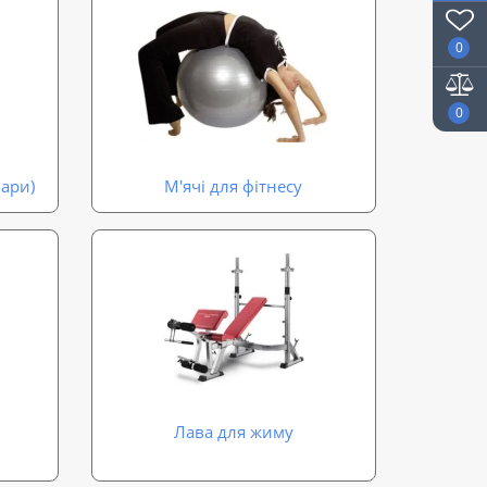
0
0
бари)
М'ячі для фітнесу
Лава для жиму