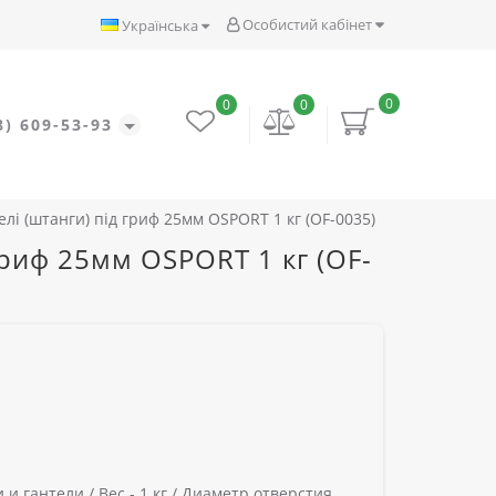
Особистий кабінет
Українська
0
0
0
8) 609-53-93
лі (штанги) під гриф 25мм OSPORT 1 кг (OF-0035)
гриф 25мм OSPORT 1 кг (OF-
 и гантели /
Вес -
1 кг /
Диаметр отверстия