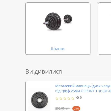
Штанги
Ви дивилися
Металевий млинець (диск чавунн
під гриф 25мм OSPORT 1 кг (OF-0
0
202,00грн.
-29%