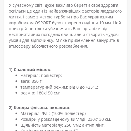
У сучасному світі дуже важливо берегти своє здоров'я,
оскільки це один із найважливіших факторів людського
життя. І саме з метою турботи про Вас українським
виробником OSPORT було створено сидіння 10 мм. Цей
пристрій не тільки убезпечить Ваш організм від
несприятливих погодних явищ, але й створить чудові
умови для відпочинку. М'яке приземлення занурить в
атмосферу абсолютного розслаблення.
1)
Спальний мішок:
матеріал: поліестер;
вага: 850 г;
температурний режим: від 0 до +25°C;
розмір: 180х150 см;
2) Ковдра флісова, вкладиш:
Матеріал: Фліс (100% поліестер)
Розміри у розкладеному вигляді: 230х130 см.
Щільність матеріалу: 250 г/м2 антипілінг.
Комфортна температура: 17.