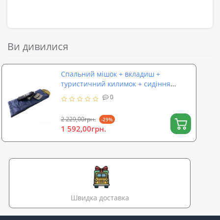
Ви дивилися
Спальний мішок + вкладиш +
туристичний килимок + сидіння
(намет під спальник) OSPORT Літо 4в1
0
(ty-0037)
2 229,00грн.
-29%
1 592,00грн.
Швидка доставка