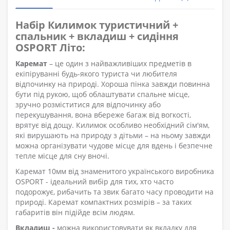
Набір Килимок туристичний +
спальник + вкладиш + сидіння
OSPORT Літо:
Каремат
– це один з найважливіших предметів в
екіпіруванні будь-якого туриста чи любителя
відпочинку на природі. Хороша пінка завжди повинна
бути під рукою, щоб облаштувати спальне місце,
зручно розміститися для відпочинку або
перекушування, вона вбереже багаж від вогкості,
врятує від дощу. Килимок особливо необхідний сім'ям,
які вирушають на природу з дітьми – на ньому завжди
можна організувати чудове місце для вдень і безпечне
тепле місце для сну вночі.
Каремат 10мм від знаменитого українського виробника
OSPORT - ідеальний вибір для тих, хто часто
подорожує, рибачить та звик багато часу проводити на
природі. Каремат компактних розмірів – за таких
габаритів він підійде всім людям.
Вкладиш -
можна використовувати як вкладку для