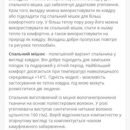
спального мішка, що забезпечує додаткове утеплення.
Крім того, вкладку можна використовувати як ковдру
або підкладати під спальний мішок для більш
комфортного сну. У більш теплу пору року його можна
використовувати як спальний мішок, спати в ньому
тепло та комфортно, а також використовувати на
природі як ковдру. Вкладиш добре пропускає повітря
та регулює теплообмін.
Спальний мішок
- полегшений варіант спальника у
вигляді ковдри. Він добре підходить для заміських
поїздок та подорожей у літній період. Найбільший
комфорт досягається при температурі навколишнього
середовища +14°C. Гідність моделі - можливість
застосування як тепла ковдра, під якою можуть
розміститися дві людини.
Спальник виготовлений із міцної вологонепроникної
тканини на основі поліестерових волокон. У ролі
утеплювача виступає синтетичне неткане волокно
щільністю 100 г/м2. Виріб відрізняється компактністю у
згорнутому вигляді та комплектується чохлом
камуфляжного забарвлення.