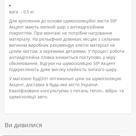
вага - 0,5 кг
Для кріплення до основи шумоізоляційні листи StP
Акцент мають липкий шар з антиадгезійним
покриттям. При монтажі не потрібне нагрівання
матеріалу. На рельєфних ділянках, місцях з сильним
вигином виробник рекомендує клеїти матеріал не
цілим листом, а окремими деталями. У процесі роботи
антиадгезійна плівка знімається поступово, у міру
обклеювання. Відгуки на шумоізоляцію StP Акцент
підкреслюють дуже високу клейкість липкого шару.
У магазині БудОпт оптимальні ціни на шумоізоляцію
Акцент, доставка в будь-яке місто України.
Кваліфіковано консультуємо з питань тепло-, вібро- та
шумоізоляції авто.
Ви дивилися