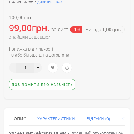
полиэтилен /
дивитись все
100,00грн.
99,00грн.
за лист
- 1%
Вигода
1,00грн.
Знайшли дешевше?
Знижка від кількості:
10 або більше ціна договірна
ПОВІДОМИТИ ПРО НАЯВНІСТЬ
ОПИС
ХАРАКТЕРИСТИКИ
ВІДГУКИ (0)
КУПУ
StP Акцент (Akcent) 10 мм
- ідеальний звукопоглинач