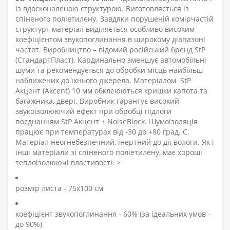
із вдосконаленою структурою. Виготовляється із
спіненого поліетилену. Завдяки порушеній комірчастій
структурі, матеріал виділяється особливо високим
коефіцієнтом звукопоглинання в широкому діапазоні
частот. Виробництво – відомий російський бренд StP
(СтандартПласт). Кардинально зменшує автомобільні
шуми та рекомендується до обробки місць найбільш
наближених до їхнього джерела. Матеріалом StP
Акцент (Akcent) 10 мм обклеюються кришки капота та
багажника, двері. Виробник гарантує високий
звукоізолюючий ефект при обробці підлоги
поєднанням StP Акцент + NoiseBlock. Шумоізоляція
працює при температурах від -30 до +80 град. С.
Матеріал неогнебезпечний, інертний до дії вологи. Як і
інші матеріали зі спіненого поліетилену, має хороші
теплоізолюючі властивості. >
розмір листа - 75х100 см
коефіцієнт звукопоглинання - 60% (за ідеальних умов -
до 90%)