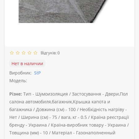
Відгуків: 0
Нет в наличии
Виробник:
StP
Модель:
Різне:
Тип -
Шумоизоляция /
Застосування -
Двери,Пол
салона автомобиля,багажник,Крышка капота и
багажника /
Довжина (см) -
100 /
Необхідність нагріву -
Нет /
Ширина (см) -
75 /
вага, кг -
0.5 /
Країна реєстрації
бренду -
Украина /
Країна-виробник товару -
Украина /
Товщина (мм) -
10 /
Матеріал -
Газонаполненный