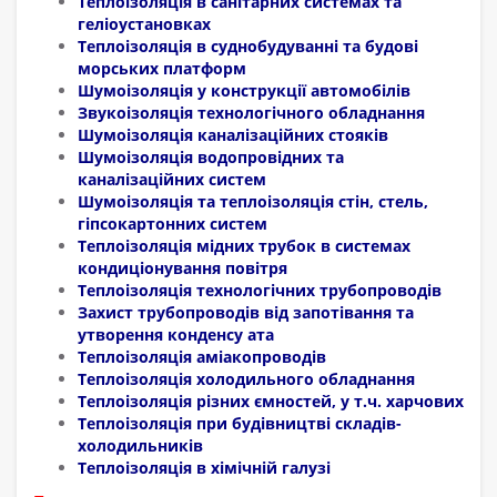
Теплоізоляція в санітарних системах та
геліоустановках
Теплоізоляція в суднобудуванні та будові
морських платформ
Шумоізоляція у конструкції автомобілів
Звукоізоляція технологічного обладнання
Шумоізоляція каналізаційних стояків
Шумоізоляція водопровідних та
каналізаційних систем
Шумоізоляція та теплоізоляція стін, стель,
гіпсокартонних систем
Теплоізоляція мідних трубок в системах
кондиціонування повітря
Теплоізоляція технологічних трубопроводів
Захист трубопроводів від запотівання та
утворення конденсу ата
Теплоізоляція аміакопроводів
Теплоізоляція холодильного обладнання
Теплоізоляція різних ємностей, у т.ч. харчових
Теплоізоляція при будівництві складів-
холодильників
Теплоізоляція в хімічній галузі