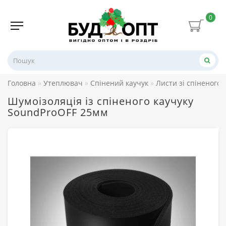
0
Головна
Утеплювач
Спінений каучук
Листи зі спіненого 
Шумоізоляція із спіненого каучуку
SoundProOFF 25мм