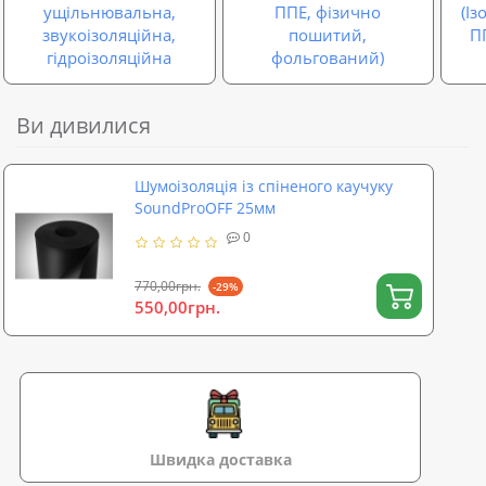
ущільнювальна,
ППЕ, фізично
(І
звукоізоляційна,
пошитий,
П
гідроізоляційна
фольгований)
Ви дивилися
Шумоізоляція із спіненого каучуку
SoundProOFF 25мм
0
770,00грн.
-29%
550,00грн.
Швидка доставка