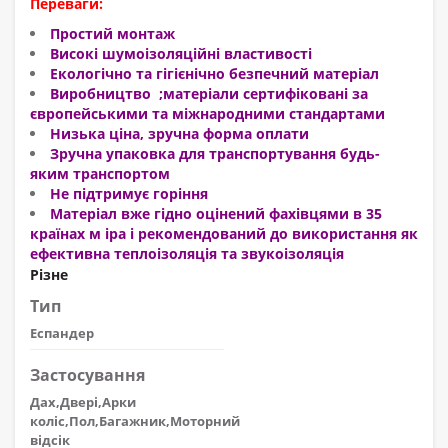
Переваги:
Простий монтаж
Високі шумоізоляційні властивості
Екологічно та гігієнічно безпечний матеріал
Виробництво ;матеріали сертифіковані за
європейськими та міжнародними стандартами
Низька ціна, зручна форма оплати
Зручна упаковка для транспортування будь-
яким транспортом
Не підтримує горіння
Матеріал вже гідно оцінений фахівцями в 35
країнах м іра і рекомендований до використання як
ефективна теплоізоляція та звукоізоляція
Різне
Тип
Еспандер
Застосування
Дах,Двері,Арки
коліс,Пол,Багажник,Моторний
відсік