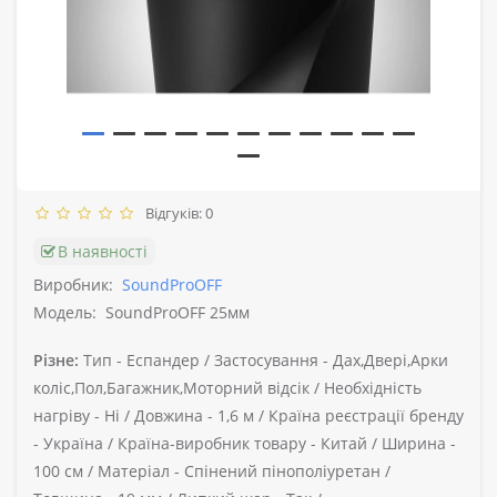
Відгуків: 0
В наявності
Виробник:
SoundProOFF
Модель:
SoundProOFF 25мм
Різне:
Тип -
Еспандер /
Застосування -
Дах,Двері,Арки
коліс,Пол,Багажник,Моторний відсік /
Необхідність
нагріву -
Ні /
Довжина -
1,6 м /
Країна реєстрації бренду
-
Україна /
Країна-виробник товару -
Китай /
Ширина -
100 см /
Матеріал -
Спінений пінополіуретан /