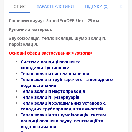
ОПИС
ХАРАКТЕРИСТИКИ
ВІДГУКИ (0)
КУПУ
Спінений каучук SoundProOFF Flex - 25мм.
Рулонний матеріал.
Звукоізоляція, теплоізоляція, шумоізоляція,
пароізоляція.
Основні сфери застосування:< /strong>
Системи кондиціювання та
холодильні установки
Теплоізоляція систем опалення
Теплоізоляція труб гарячого та холодного
водопостачання
Теплоізоляція нафтопроводів
Теплоізоляція резервуарів
Теплоізоляція холодильних установок,
холодних трубопроводів та ємностей
Теплоізоляція та шумоізоляція систем
кондиціювання в здуху, вентиляції та
водопостачання