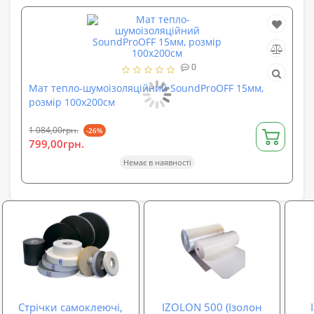
0
Мат тепло-шумоізоляційний SoundProOFF 15мм,
Шу
розмір 100х200см
фо
1 084,00грн.
100
-26%
799,00грн.
99
Немає в наявності
Стрічки самоклеючі,
IZOLON 500 (Ізолон