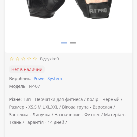
Відгуків: 0
Нет в наличии
Виробник:
Power System
Модель:
FP-07
Різне:
Тип -
Перчатки для фитнеса /
Колір -
Черный /
Размер -
XS,S,M,L,XL,XXL /
Вікова група -
Взрослая /
Застежка -
Липучка /
Назначение -
Фитнес /
Матеріал -
Ткань /
Гарантія -
14 дней /