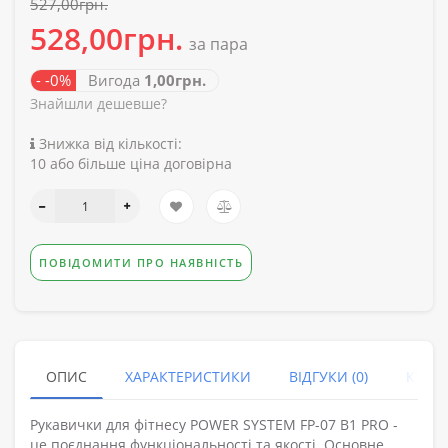
527,00грн.
528,00грн.
за пара
- -0%
Вигода
1,00грн.
Знайшли дешевше?
Знижка від кількості:
10 або більше ціна договірна
ПОВІДОМИТИ ПРО НАЯВНІСТЬ
ОПИС
ХАРАКТЕРИСТИКИ
ВІДГУКИ (0)
КУПУ
Рукавички для фітнесу POWER SYSTEM FP-07 B1 PRO -
це поєднання функціональності та якості. Основне