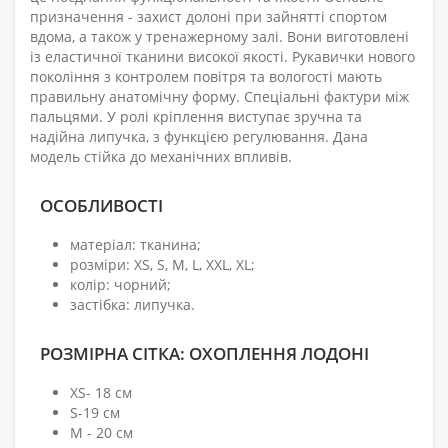
призначення - захист долоні при зайнятті спортом
вдома, а також у тренажерному залі. Вони виготовлені
із еластичної тканини високої якості. Рукавички нового
покоління з контролем повітря та вологості мають
правильну анатомічну форму. Спеціальні фактури між
пальцями. У ролі кріплення виступає зручна та
надійна липучка, з функцією регулювання. Дана
модель стійка до механічних впливів.
ОСОБЛИВОСТІ
матеріал: тканина;
розміри: XS, S, M, L, XXL, XL;
колір: чорний;
застібка: липучка.
РОЗМІРНА СІТКА: ОХОПЛЕННЯ ЛОДОНІ
XS- 18 см
S-19 см
M - 20 см