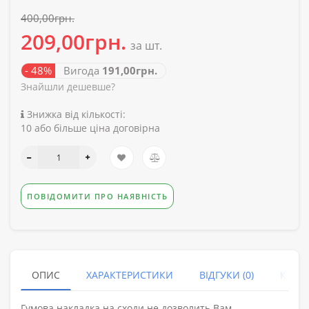
400,00грн.
209,00грн.
за шт.
- 48%
Вигода
191,00грн.
Знайшли дешевше?
Знижка від кількості:
10 або більше ціна договірна
ПОВІДОМИТИ ПРО НАЯВНІСТЬ
ОПИС
ХАРАКТЕРИСТИКИ
ВІДГУКИ (0)
КУПУ
Гумова накладка на сходи не дозволить Вам