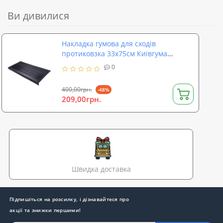
Ви дивилися
Накладка гумова для сходів
протиковзка 33х75см Київгума
(A40990000692010)
0
400,00грн.
-48%
209,00грн.
Швидка доставка
Підпишіться на розсилку, і дізнавайтеся про
акції та знижки першими!