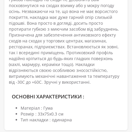
посковзнутися на сходах взимку або у мокру погоду
осінь. Незважаючи на те, що вона не має ворсистого
покриття, накладка має дуже гарний опір слизькій
підошві. Вона просто в догляді, досить просто
протирати губкою з миючим засобом від забруднень.
Призначена для забезпечення антиковзкого ефекту
сходів на сходах у торгових центрах, магазинах,
ресторанах, підприємствах. Встановлюється як зовні,
так і всередині приміщень. Протиковзкий профіль
надійно кріпиться до будь-яких гладких поверхонь
(кахлі, мармуру, кераміки тощо). Накладки
відрізняються своєю особливою зносостійкістю,
витримують механічні навантаження та температуру
від -30С до +60С. Зручні у використанні.
ОСНОВНІ ХАРАКТЕРИСТИКИ :
Матеріал : Гума
Розмір : 33х75х0.3 см
Тип накладки : одинарна