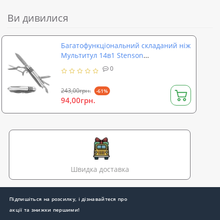
Ви дивилися
Багатофункціональний складаний ніж
Мультитул 14в1 Stenson
(R87539/R16617)
0
243,00грн.
-61%
94,00грн.
Швидка доставка
Підпишіться на розсилку, і дізнавайтеся про
акції та знижки першими!