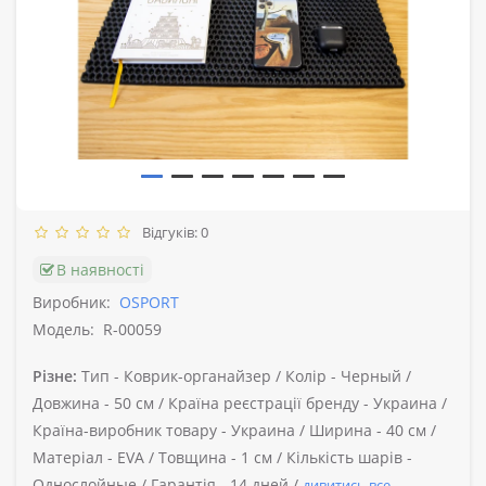
Відгуків: 0
В наявності
Виробник:
OSPORT
Модель:
R-00059
Різне:
Тип -
Коврик-органайзер /
Колір -
Черный /
Довжина -
50 см /
Країна реєстрації бренду -
Украина /
Країна-виробник товару -
Украина /
Ширина -
40 см /
Матеріал -
EVA /
Товщина -
1 см /
Кількість шарів -
Однослойные /
Гарантія -
14 дней /
дивитись все