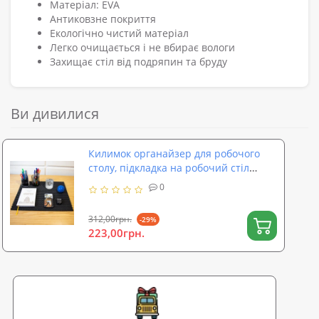
Матеріал: EVA
Антиковзне покриття
Екологічно чистий матеріал
Легко очищається і не вбирає вологи
Захищає стіл від подряпин та бруду
Ви дивилися
Килимок органайзер для робочого
столу, підкладка на робочий стіл
50х40 см OSPORT (R-00059)
0
312,00грн.
-29%
223,00грн.