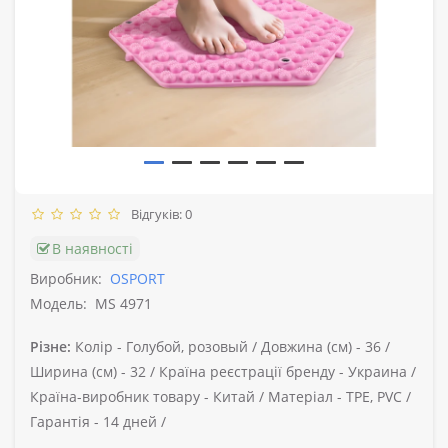
Відгуків: 0
В наявності
Виробник:
OSPORT
Модель:
MS 4971
Різне:
Колір -
Голубой, розовый /
Довжина (см) -
36 /
Ширина (см) -
32 /
Країна реєстрації бренду -
Украина /
Країна-виробник товару -
Китай /
Матеріал -
TPE, PVC /
Гарантія -
14 дней /