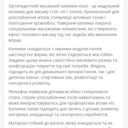
Ортопедичний масажний килимок-пазл - це модульний
килимок для масажу стоп, ніг і спини, призначений для
розслаблення м'язів, стимуляції активних точок і
поліпшення кровообігу. Поверхня килимка покрита
спеціальними масажними елементами, які створюють
ефект точкового масажу під час ходьби або виконання
вправ.
Килимок складається з окремих модулів-пазлів
шестикутної форми, які легко з'єднуються між собою.
Завдяки цьому можна самостійно змінювати розмір та
конфігурацію покриття під свої потреби. Модель
підходить як для домашнього використання, так і для
дитячих кімнат, спортивних зон, реабілітації та
сенсорного розвитку.
Рельєфна поверхня допомагає м'яко стимулювати
стопи, сприяє розслабленню після навантажень та
може використовуватись для профілактики втоми ніг.
Килимок також підходить для занять з дітьми, розвитку
моторики, координації та сенсорного сприйняття.
Матеріал стійкий до вологи, легко очищається та не