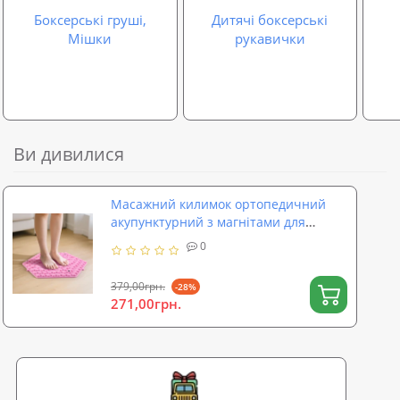
Боксерські груші,
Дитячі боксерські
Мішки
рукавички
Ви дивилися
Масажний килимок ортопедичний
акупунктурний з магнітами для
масажу ніг і стоп 36x32 см OSPORT
0
(MS 4971)
379,00грн.
-28%
271,00грн.