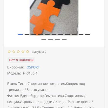
Відгуків: 0
Нет в наличии
Виробник:
OSPORT
Модель:
FI-0136-1
Різне:
Тип -
Спортивное покрытие,Коврик под
тренажер /
Застосування -
Фитнес,Единоборство,Гимнастика,Спортивные
секции,Игровые площадки /
Колір -
Разные цвета /
Довжина (см) -
74.5 /
Товщина (см) -
2 /
Ширина (см) -