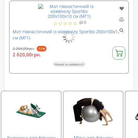
0
Мат гімнастичний із кожвінілу Sportko 200х100х10
см (МГ1)
Ку
зи
2 264,00грн.
-11%
ри
2 020,00грн.
3 7
1 
Немає в наявності
Килимки для фітнесу
М'ячі для фітнесу