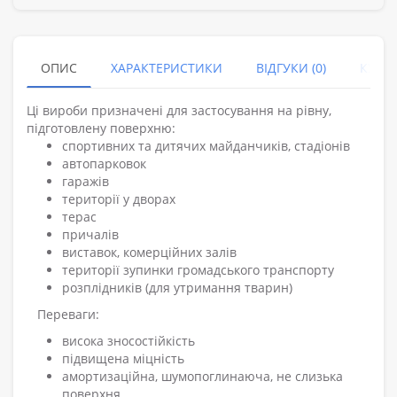
ОПИС
ХАРАКТЕРИСТИКИ
ВІДГУКИ (0)
КУПУ
Ці вироби призначені для застосування на рівну,
підготовлену поверхню:
спортивних та дитячих майданчиків, стадіонів
автопарковок
гаражів
території у дворах
терас
причалів
виставок, комерційних залів
території зупинки громадського транспорту
розплідників (для утримання тварин)
Переваги:
висока зносостійкість
підвищена міцність
амортизаційна, шумопоглинаюча, не слизька
поверхня