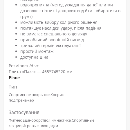
водопроникна (метод укладання даної плитки
дозволяє стічних і дощових вод йти і вбиратися в
грунт)
можливість вибору колірного рішення
пом'якшує наслідки удару, після падіння
не вимагає спеціального догляду
привабливий зовнішній вигляд
тривалий термін експлуатації
простий монтаж
доступна ціна
Розміри:< /div>
Плита «Пазл» — 465*745*20 мм
Різне
Тип
Спортивное покрытие,Коврик
под тренажер
Застосування
Фитнес,Единоборство,Гимнастика,Спортивные
секции,Игровые площадки