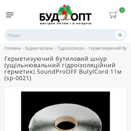
0
Головна
Будматеріали
Гідроізоляція
Герметизуючий бутил
Герметизуючий бутиловий шнур
(ущільнювальний гідроізоляційний
герметик) SoundProOFF ButylCord 11м
(sp-0021)