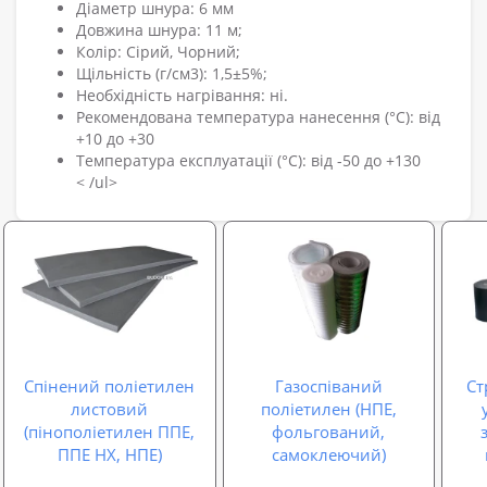
Діаметр шнура: 6 мм
Довжина шнура: 11 м;
Колір: Сірий, Чорний;
Щільність (г/см3): 1,5±5%;
Необхідність нагрівання: ні.
Рекомендована температура нанесення (°С): від
+10 до +30
Температура експлуатації (°С): від -50 до +130
< /ul>
Спінений поліетилен
Газоспіваний
Ст
листовий
поліетилен (НПЕ,
(пінополіетилен ППЕ,
фольгований,
ППЕ НХ, НПЕ)
самоклеючий)