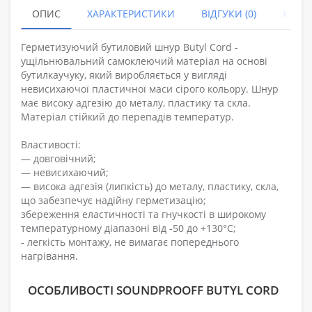
ОПИС
ХАРАКТЕРИСТИКИ
ВІДГУКИ (0)
КУПУ
Герметизуючий бутиловий шнур Butyl Cord -
ущільнювальний самоклеючий матеріал на основі
бутилкаучуку, який виробляється у вигляді
невисихаючої пластичної маси сірого кольору. Шнур
має високу адгезію до металу, пластику та скла.
Матеріал стійкий до перепадів температур.
Властивості:
— довговічний;
— невисихаючий;
— висока адгезія (липкість) до металу, пластику, скла,
що забезпечує надійну герметизацію;
збереження еластичності та гнучкості в широкому
температурному діапазоні від -50 до +130°С;
- легкість монтажу, не вимагає попереднього
нагрівання.
ОСОБЛИВОСТІ SOUNDPROOFF BUTYL CORD