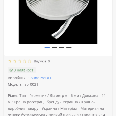
Відгуків: 0
В наявності
Виробник:
SoundProOFF
Модель:
sp-0021
Різне:
Тип -
Герметик /
Діаметр ø -
6 мм /
Довжина -
11
м /
Країна реєстрації бренду -
Украина /
Країна-
виробник товару -
Украина /
Матеріал -
Материал на
основе бутилкаучука /
Липкий шар -
Да /
Гарантія -
14