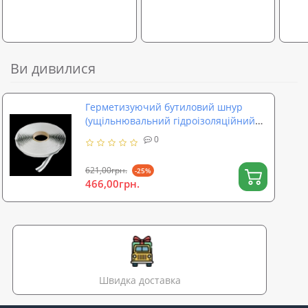
Ви дивилися
Герметизуючий бутиловий шнур
(ущільнювальний гідроізоляційний
герметик) SoundProOFF ButylCord 11м
0
(sp-0021)
621,00грн.
-25%
466,00грн.
Швидка доставка