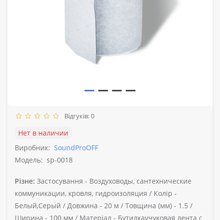
Відгуків: 0
Нет в наличии
Виробник:
SoundProOFF
Модель:
sp-0018
Різне:
Застосування -
Воздуховоды, сантехнические
коммуникации, кровля, гидроизоляция /
Колір -
Белый,Серый /
Довжина -
20 м /
Товщина (мм) -
1.5 /
Ширина -
100 мм /
Матеріал -
Бутилкаучуковая лента с