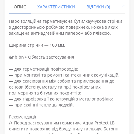
ОПИС
ХАРАКТЕРИСТИКИ
ВІДГУКИ (0)
КУПУ
Пароізоляційна герметизуюча бутилкаучукова стрічка
з двосторонньою робочою поверхнею, кожна з яких
захищена антиадгезійним папером або плівкою.
Ширина стрічки — 100 мм.
&nb br/> Область застосування
— для герметизації повітроводів;
— при монтажі та ремонті сантехнічних комунікацій;
— для склеювання між собою та приклеювання до
основи (бетону, металу та пр.) покрівельних
полімерних та бітумних покриттів;
— для гідроізоляції конструкцій з металопрофілю;
— при склінні теплиць, лоджій.
Рекомендації
/> Перед застосуванням герметика Aqua Protect LB
очистити поверхню від бруду, пилу та льоду. Бетонні