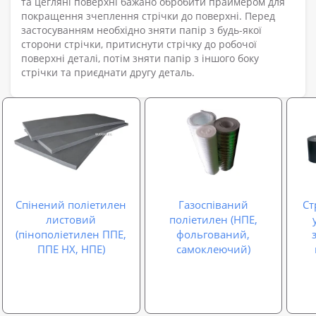
та цегляні поверхні бажано обробити праймером для
покращення зчеплення стрічки до поверхні. Перед
застосуванням необхідно зняти папір з будь-якої
сторони стрічки, притиснути стрічку до робочої
поверхні деталі, потім зняти папір з іншого боку
стрічки та приєднати другу деталь.
Спінений поліетилен
Газоспіваний
Ст
листовий
поліетилен (НПЕ,
(пінополіетилен ППЕ,
фольгований,
ППЕ НХ, НПЕ)
самоклеючий)