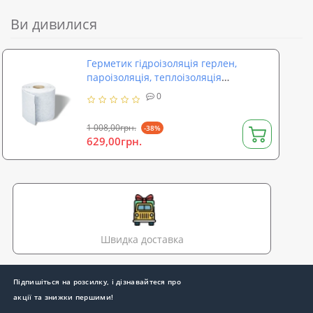
Ви дивилися
Герметик гідроізоляція герлен,
пароізоляція, теплоізоляція
100*1,5мм SoundProOFF AQUA
0
PROTECT LB (sp-0018)
1 008,00грн.
-38%
629,00грн.
Швидка доставка
Підпишіться на розсилку, і дізнавайтеся про
акції та знижки першими!