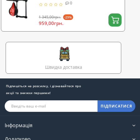
дітей) (MR 1541)
0
1 345,00грн.
-29%
959,00грн.
Швидка доставка
Підпишіться на розсилку, і дізнавайтеся про
акції та знижки першими!
ПІДПИСАТИСЯ
Інформація
Додатково