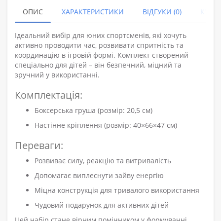
ОПИС
ХАРАКТЕРИСТИКИ
ВІДГУКИ (0)
КУПУ
Ідеальний вибір для юних спортсменів, які хочуть
активно проводити час, розвивати спритність та
координацію в ігровій формі. Комплект створений
спеціально для дітей – він безпечний, міцний та
зручний у використанні.
Комплектація:
Боксерська груша (розмір: 20,5 см)
Настінне кріплення (розмір: 40×66×47 см)
Переваги:
Розвиває силу, реакцію та витривалість
Допомагає виплеснути зайву енергію
Міцна конструкція для тривалого використання
Чудовий подарунок для активних дітей
Цей набір стане вірним помічником у формуванні