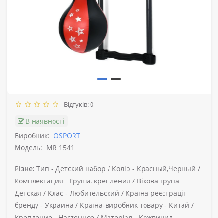
Відгуків: 0
В наявності
Виробник:
OSPORT
Модель:
MR 1541
Різне:
Тип -
Детский набор /
Колір -
Красный,Черный /
Комплектация -
Груша, крепления /
Вікова група -
Детская /
Клас -
Любительский /
Країна реєстрації
бренду -
Украина /
Країна-виробник товару -
Китай /
Крепление -
Настенное /
Матеріал -
Кожвинил