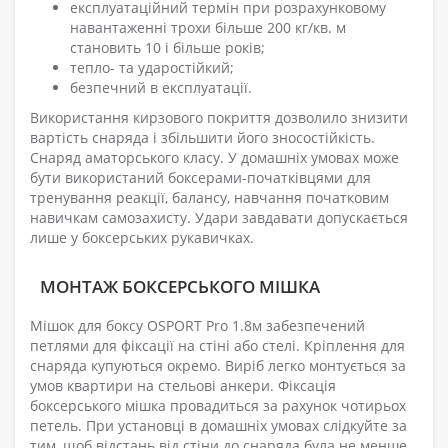
експлуатаційний термін при розрахунковому
навантаженні трохи більше 200 кг/кв. м
становить 10 і більше років;
тепло- та ударостійкий;
безпечний в експлуатації.
Використання кирзового покриття дозволило знизити
вартість снаряда і збільшити його зносостійкість.
Снаряд аматорського класу. У домашніх умовах може
бути використаний боксерами-початківцями для
тренування реакції, балансу, навчання початковим
навичкам самозахисту. Удари завдавати допускається
лише у боксерських рукавичках.
МОНТАЖ БОКСЕРСЬКОГО МІШКА
Мішок для боксу OSPORT Pro 1.8м забезпечений
петлями для фіксації на стіні або стелі. Кріплення для
снаряда купуються окремо. Виріб легко монтується за
умов квартири на стельові анкери. Фіксація
боксерського мішка провадиться за рахунок чотирьох
петель. При установці в домашніх умовах слідкуйте за
тим, щоб відстань від стіни до снаряда була не менше