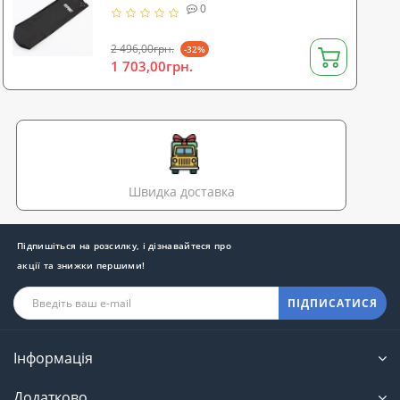
Pro 1.8м без наповнювача (OF-0070)
0
2 496,00грн.
-32%
1 703,00грн.
Швидка доставка
Підпишіться на розсилку, і дізнавайтеся про
акції та знижки першими!
ПІДПИСАТИСЯ
Інформація
Додатково