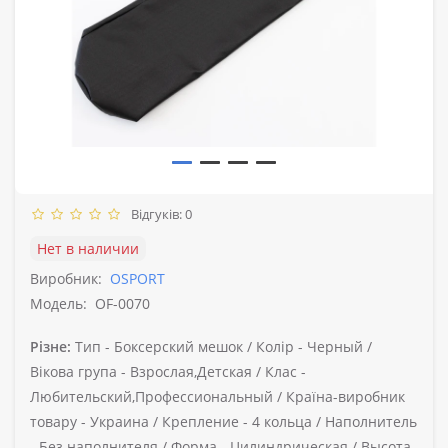
Відгуків: 0
Нет в наличии
Виробник:
OSPORT
Модель:
OF-0070
Різне:
Тип -
Боксерский мешок /
Колір -
Черный /
Вікова група -
Взрослая,Детская /
Клас -
Любительский,Профессиональный /
Країна-виробник
товару -
Украина /
Крепление -
4 кольца /
Наполнитель
-
Без наполнителя /
Форма -
Цилиндрическая /
Высота