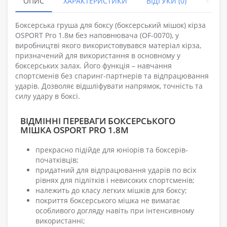
ОПИС
ХАРАКТЕРИСТИКИ
ВІДГУКИ (0)
КУПУ
Боксерська груша для боксу (боксерський мішок) кірза
OSPORT Pro 1.8м без наповнювача (OF-0070), у
виробництві якого використовувався матеріал кірза,
призначений для використання в основному у
боксерських залах. Його функція – навчання
спортсменів без спаринг-партнерів та відпрацювання
ударів. Дозволяє відшліфувати напрямок, точність та
силу удару в боксі.
ВІДМІННІ ПЕРЕВАГИ БОКСЕРСЬКОГО
МІШКА OSPORT PRO 1.8М
прекрасно підійде для юніорів та боксерів-
початківців;
придатний для відпрацювання ударів по всіх
рівнях для підлітків і невисоких спортсменів;
належить до класу легких мішків для боксу;
покриття боксерського мішка не вимагає
особливого догляду навіть при інтенсивному
використанні;