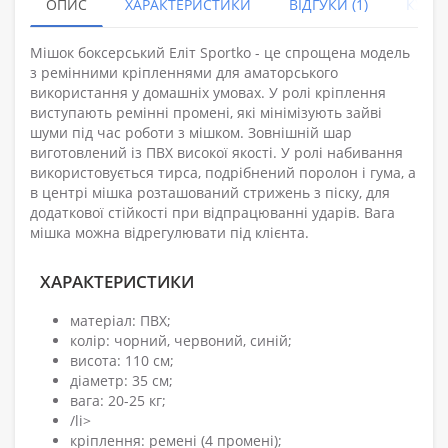
ОПИС
ХАРАКТЕРИСТИКИ
ВІДГУКИ (1)
КУПУ
Мішок боксерський Еліт Sportko - це спрощена модель
з ремінними кріпленнями для аматорського
використання у домашніх умовах. У ролі кріплення
виступають ремінні промені, які мінімізують зайві
шуми під час роботи з мішком. Зовнішній шар
виготовлений із ПВХ високої якості. У ролі набивання
використовується тирса, подрібнений поролон і гума, а
в центрі мішка розташований стрижень з піску, для
додаткової стійкості при відпрацюванні ударів. Вага
мішка можна відрегулювати під клієнта.
ХАРАКТЕРИСТИКИ
матеріал: ПВХ;
колір: чорний, червоний, синій;
висота: 110 см;
діаметр: 35 см;
вага: 20-25 кг;
/li>
кріплення: ремені (4 промені);