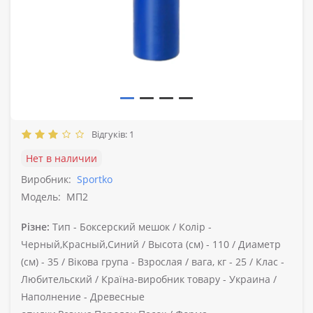
Відгуків: 1
Нет в наличии
Виробник:
Sportko
Модель:
МП2
Різне:
Тип -
Боксерский мешок /
Колір -
Черный,Красный,Синий /
Высота (см) -
110 /
Диаметр
(см) -
35 /
Вікова група -
Взрослая /
вага, кг -
25 /
Клас -
Любительский /
Країна-виробник товару -
Украина /
Наполнение -
Древесные