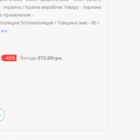
-
Украина /
Країна-виробник товару -
Укриана
а применения -
золяция,Теплоизоляция /
Товщина (мм) -
80 /
 все
- 48%
Вигода
972,00грн.
Ь