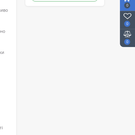
0
ливо
0
чно
0
ки
ті