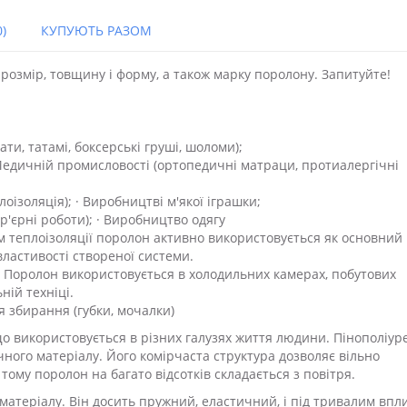
)
КУПУЮТЬ РАЗОМ
озмір, товщину і форму, а також марку поролону. Запитуйте!
ти, татамі, боксерські груші, шоломи);
· Медичній промисловості (ортопедичні матраци, протиалергічні
плоізоляція); · Виробництві м'якої іграшки;
р'єрні роботи); · Виробництво одягу
ем теплоізоляції поролон активно використовується як основний
властивості створеної системи.
 Поролон використовується в холодильних камерах, побутових
ній техніці.
ля збирання (губки, мочалки)
о використовується в різних галузях життя людини. Пінополіур
чного матеріалу. Його комірчаста структура дозволяє вільно
тому поролон на багато відсотків складається з повітря.
матеріалу. Він досить пружний, еластичний, і під тривалим впл