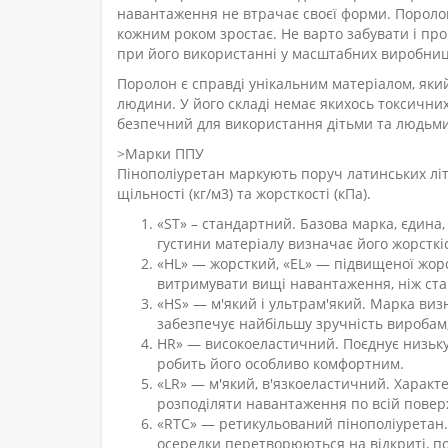
навантаження не втрачає своєї форми. Поролон
кожним роком зростає. Не варто забувати і про
при його використанні у масштабних виробниц
Поролон є справді унікальним матеріалом, яки
людини. У його складі немає якихось токсичних
безпечний для використання дітьми та людьми,
>Марки ППУ
Пінополіуретан маркують поруч латинських літ
щільності (кг/м3) та жорсткості (кПа).
«ST» – стандартний. Базова марка, єдина,
густини матеріалу визначає його жорсткі
«HL» — жорсткий, «EL» — підвищеної жорст
витримувати вищі навантаження, ніж ста
«HS» — м'який і ультрам'який. Марка виз
забезпечує найбільшу зручність виробам,
HR» — високоеластичний. Поєднує низьку 
робить його особливо комфортним.
«LR» — м'який, в'язкоеластичний. Характ
розподіляти навантаження по всій повер
«RTC» — ретикульований пінополіуретан. 
осередки перетворюються на відкриті, по