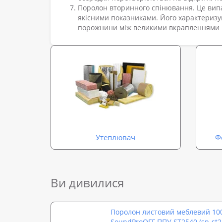
Поролон вторинного спінювання. Це випа
якісними показниками. Його характеризуют
порожнини між великими вкрапленнями п
Утеплювач
Ф
Ви дивилися
Поролон листовий меблевий 1
SoundProOFF ППУ ST2540 (sp-st2