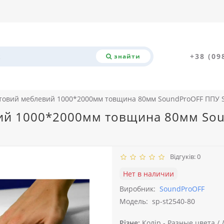
+38 (09
знайти
товий меблевий 1000*2000мм товщина 80мм SoundProOFF ППУ ST
й 1000*2000мм товщина 80мм Soun
Відгуків: 0
Нет в наличии
Виробник:
SoundProOFF
Модель:
sp-st2540-80
Різне:
Колір -
Разные цвета /