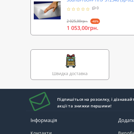
0
2 025,00грн.
-48%
1 053,00грн.
Швидка доставка
Підпишіться на розсилку, і дізнавай
акції та знижки першими!
Інформація
Додат
Контакти
Вироб