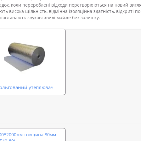
док, коли перероблені відходи перетворюються на новий вигля
ь висока щільність, відмінна ізоляційна здатність, відкриті по
оглинають звукові хвилі майже без залишку.
ольгований утеплювач
000*2000мм товщина 80мм
540-80)