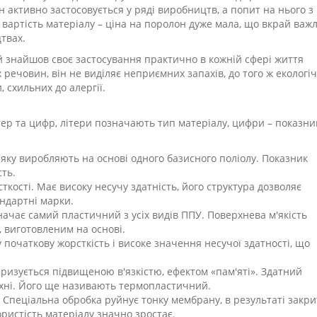
 активно застосовується у ряді виробництв, а попит на нього з
 вартість матеріалу – ціна на поролон дуже мала, що вкрай важ
твах.
й знайшов своє застосування практично в кожній сфері життя
 речовин, він не виділяє неприємних запахів, до того ж екологі
 схильних до алергії.
ер та цифр, літери позначають тип матеріалу, цифри – показни
 яку виробляють на основі одного базисного поліолу. Показник
сть.
кості. Має високу несучу здатність, його структура дозволяє
ндартні марки.
начає самий пластичний з усіх видів ППУ. Поверхнева м'якість
 виготовленим на основі.
початкову жорсткість і високе значення несучої здатності, що
еризується підвищеною в'язкістю, ефектом «пам'яті». Здатний
хні. Його ще називають термопластичний.
Спеціальна обробка руйнує тонку мембрану, в результаті закри
ристість матеріалу значно зростає.