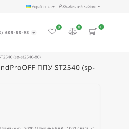
Особистий кабінет
Українська
0
0
0
8) 609-53-93
2540 (sp-st2540-80)
dProOFF ППУ ST2540 (sp-
Длина (мм) -
2000 /
Ширина (мм) -
1000 /
вага, кг