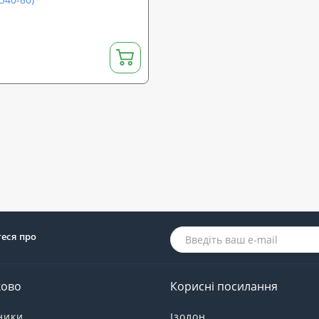
теся про
ково
Корисні посилання
ники
Ізолон