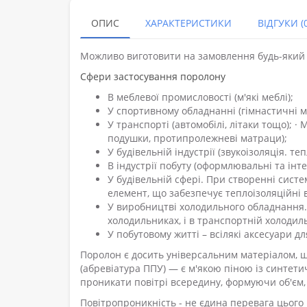
ОПИС
ХАРАКТЕРИСТИКИ
ВІДГУКИ (0
Можливо виготовити на замовлення будь-який р
Сфери застосування поролону
В меблевої промисловості (м'які меблі);
У спортивному обладнанні (гімнастичні ма
У транспорті (автомобілі, літаки тощо); 
подушки, протипролежневі матраци);
У будівельній індустрії (звукоізоляція. те
В індустрії побуту (оформлювальні та інте
У будівельній сфері. При створенні сист
елемент, що забезпечує теплоізоляційні 
У виробництві холодильного обладнання.
холодильниках, і в транспортній холодиль
У побутовому житті – всілякі аксесуари д
Поролон є досить універсальним матеріалом, щ
(абревіатура ППУ) — є м'якою піною із синтети
проникати повітрі всередину, формуючи об'єм, 
Повітропроникність - не єдина перевага цього 