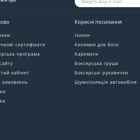
теся про
ково
Корисні посилання
ники
Ізолон
нкові сертифікати
Килимки для йоги
ерська програма
Каремати
сайту
Боксерська груша
тий кабінет
Боксерські рукавички
я замовлень
Шумоізоляція автомобіля
ки
ка