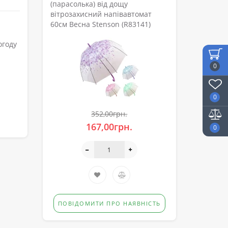
(парасолька) від дощу
вітрозахисний напівавтомат
60см Весна Stenson (R83141)
огоду
0
0
352,00грн.
167,00грн.
0
ПОВІДОМИТИ ПРО НАЯВНІСТЬ