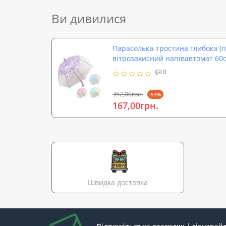
Ви дивилися
Парасолька-тростина глибока (п
вітрозахисний напівавтомат 60с
0
352,00грн.
-53%
167,00грн.
Швидка доставка