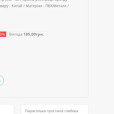
вару -
Китай /
Матеріал -
ПВХ,Металл /
53%
Вигода
185,00грн.
Ь
Парасолька-тростина глибока