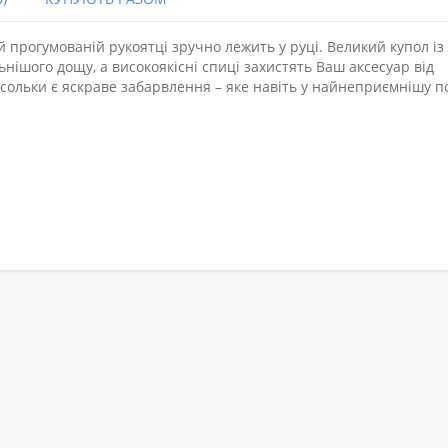
й прогумованій рукоятці зручно лежить у руці. Великий купол із
ьнішого дощу, а високоякісні спиці захистять Ваш аксесуар від
льки є яскраве забарвлення – яке навіть у найнеприємнішу п