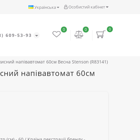
Особистий кабінет
Українська
0
0
0
8) 609-53-93
хисний напівавтомат 60см Весна Stenson (R83141)
исний напівавтомат 60см
р (см) -
60 /
Країна реєстрації бренду -