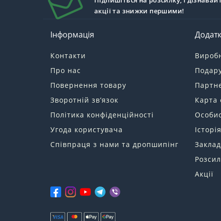
Підпишіться на розсилку, і дізнавай
акції та знижки першими!
Інформація
Додат
Контакти
Вироб
Про нас
Подару
Повернення товару
Партн
Зворотній зв’язок
Карта 
Політика конфіденційності
Особис
Угода користувача
Історі
Співпраця з нами та дропшипінг
Заклад
Розсил
Акції