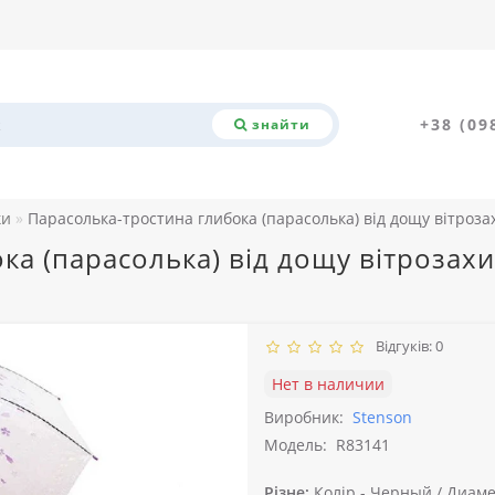
+38 (09
знайти
ки
Парасолька-тростина глибока (парасолька) від дощу вітроза
ка (парасолька) від дощу вітрозах
Відгуків: 0
Нет в наличии
Виробник:
Stenson
Модель:
R83141
Різне:
Колір -
Черный /
Диамет