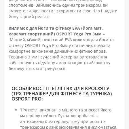
спортсменів. Займаючись одним тренажером, ви
зможете змоделювати і скоригувати своє тіло і надати
йому гарний рельєф.
Килимок для йоги та фітнесу EVA (йога мат,
каремат спортивний) OSPORT Yoga Pro 3мм
–
Міцний, м'який, нековзний EVA килимок для йоги та
фітнесу OSPORT Yoga Pro 3мм у статичних позах та
комфортне виконання динамічних фітнес-вправ.
Товщина 3 мм і сучасний матеріал виготовлення
забезпечують відмінну амортизацію та абсолютну
безпеку того, хто тренується.
ОСОБЛИВОСТІ ПЕТЛІ TRX ДЛЯ КРОСФІТУ
(ТРХ ТРЕНАЖЕР ДЛЯ ФІТНЕСУ ТА ТУРНІКА)
OSPORT PRO:
ТРХ петлі виконані з міцного та зносостійкого
матеріалу нейлон. Рукоятки зроблені з
антиковзного матеріалу, тому при роботі з
тренажером ризик зісковзування виключається.