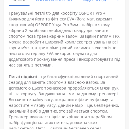
Тренувальні петлі trx для кросфіту OSPORT Pro +
Килимок для йоги та фітнесу EVA (йога мат, каремат
спортивний) OSPORT Yoga Pro 3мм - набір, в якому
зібрано 2 найбільш необхідних товару для занять
спортом поза тренажерним залом. Завдяки петлям ТРХ
можна розробити широкий комплекс тренувань на всі
групи м'язів, а триміліметровий килимок з екологічно
чистого матеріалу EVA використовувати для
додаткового прокачування преса і використовувати під
час занять з петлями.
Петлі підвісні
– це багатофункціональний спортивний
снаряд для занять спортом з власною вагою. За
допомогою цього тренажера проробляються м'язи рук,
ніг та корпусу. Завдяки заняттям на даному тренажері
Ви скинете зайву вагу, покращите фізичну форму та
наростите м'язову масу. Даний набір – це, безперечно,
ідеальний вибір для тих, хто займається спортом.
Тренажер включає: підвісне кріплення з карабіном,
набір функціональних петель, довжина яких
регулюється. Петлі - світовий бестселер серед