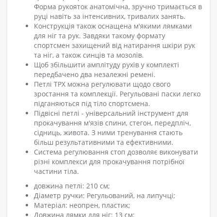
Форма рукояток анатомічна, зручно тримається в
руці навіть за інтенсивних, тривалих занять.
Конструкція також оснащена м'якими лямками
для ніг та рук. Завдяки такому формату
спортсмен захищений від натирання шкіри рук
та ніг, а також синців та мозолів.
Щоб збільшити амплітуду рухів у комплекті
передбачено два незалежні ремені.
Петлі ТРХ можна регулювати щодо свого
зростання та комплекції. Регульовані паски легко
підганяються під тіло спортсмена.
Підвісні петлі - універсальний інструмент для
прокачування м'язів спини, стегон, передпліч,
сідниць, живота. З ними тренування стають
більш результативними та ефективними.
Система регулювання стоп дозволяє виконувати
різні комплекси для прокачування потрібної
частини тіла.
довжина петлі: 210 см;
Діаметр ручки: Регульований, на липучці;
Матеріал: неопрен, пластик;
Довжина лямки для ніг: 13 см;