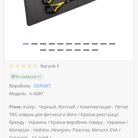
Відгуків: 0
В наявності
Виробник:
OSPORT
Модель:
n-0087
Різне:
Колір -
Черный, Желтый, /
Комплектация -
Петли
TRX, коврик для фитнеса и йоги /
Країна реєстрації
бренду -
Украина /
Країна-виробник товару -
Украина /
Матеріал -
Нейлон ,Неопрен, Пластик, Металл, EVA /
Гарантія -
14 дней /