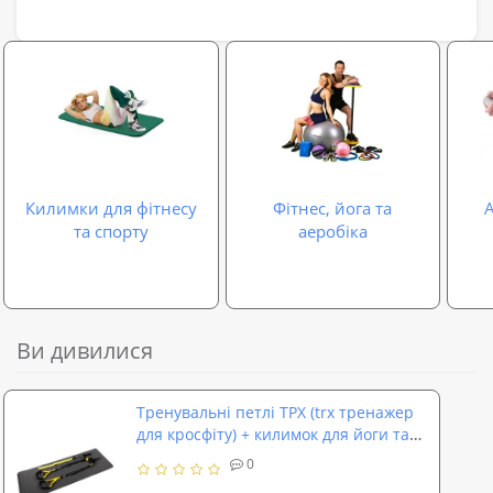
Килимки для фітнесу
Фітнес, йога та
та спорту
аеробіка
Ви дивилися
Тренувальні петлі ТРХ (trx тренажер
для кросфіту) + килимок для йоги та
фітнесу OSPORT Set 57 (n-0087)
0