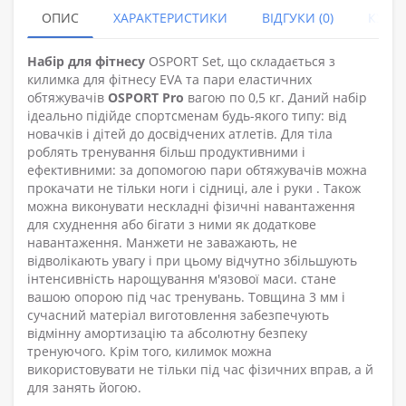
ОПИС
ХАРАКТЕРИСТИКИ
ВІДГУКИ (0)
КУПУ
Набір для фітнесу
OSPORT Set, що складається з
килимка для фітнесу EVA та пари еластичних
обтяжувачів
OSPORT
Pro
вагою по 0,5 кг. Даний набір
ідеально підійде спортсменам будь-якого типу: від
новачків і дітей до досвідчених атлетів. Для тіла
роблять тренування більш продуктивними і
ефективними: за допомогою пари обтяжувачів можна
прокачати не тільки ноги і сідниці, але і руки . Також
можна виконувати нескладні фізичні навантаження
для схуднення або бігати з ними як додаткове
навантаження. Манжети не заважають, не
відволікають увагу і при цьому відчутно збільшують
інтенсивність нарощування м'язової маси. стане
вашою опорою під час тренувань. Товщина 3 мм і
сучасний матеріал виготовлення забезпечують
відмінну амортизацію та абсолютну безпеку
тренуючого. Крім того, килимок можна
використовувати не тільки під час фізичних вправ, а й
для занять йогою.