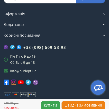
Інформація
Додатково
Корисні посилання
+38 (098) 609-53-93
Пн-Пт с 9 до 19
Сб-Вс с 9 до 18
info@budopt.ua
749,00грн.
Інтернет-магазин БудОпт™ © 2023
КУПИТИ
ШВИДКЕ ЗАМОВЛЕННЯ
535,00грн.