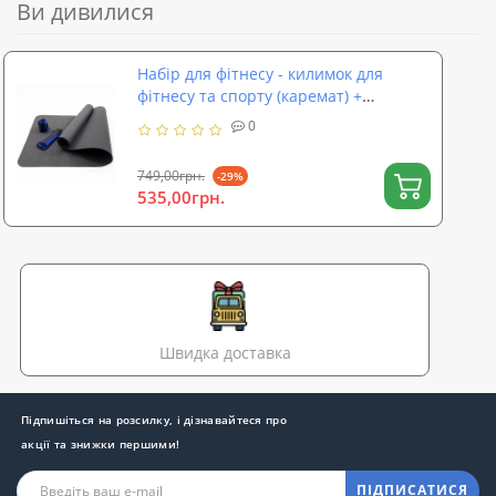
Ви дивилися
Набір для фітнесу - килимок для
фітнесу та спорту (каремат) +
обважнювачі 2шт по 0.5 кг OSPORT
0
Set 45 (n-0075)
749,00грн.
-29%
535,00грн.
Швидка доставка
Підпишіться на розсилку, і дізнавайтеся про
акції та знижки першими!
ПІДПИСАТИСЯ