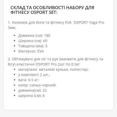
СКЛАД ТА ОСОБЛИВОСТІ НАБОРУ ДЛЯ
ФІТНЕСУ OSPORT SET:
1. Килимок для йоги та фітнесу EVA OSPORT Yoga Pro
3мм.
Довжина (см): 180
Ширина (см): 60
Товщина (мм): 3
Матеріал: EVA
2. Обтяжувачі для ніг та рук (манжети для фітнесу та
бігу) еластичні OSPORT Pro 2шт по 0.5кг
матеріали: металеві кульки, поліестер;
у комплекті 2 шт.;
вага: 0.5 кг;
колір: синьо-чорний.
довжина(см): 22
ширина (см): 6