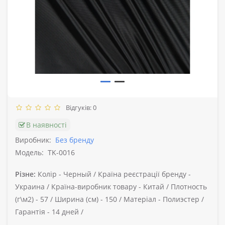
Відгуків: 0
В наявності
Виробник:
Без бренду
Модель:
TK-0016
Різне:
Колір -
Черный /
Країна реєстрації бренду -
Украина /
Країна-виробник товару -
Китай /
Плотность
(г\м2) -
57 /
Ширина (см) -
150 /
Матеріал -
Полиэстер /
Гарантія -
14 дней /