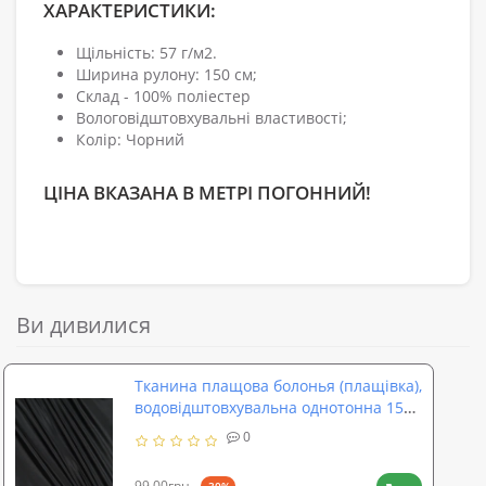
ХАРАКТЕРИСТИКИ:
Щільність: 57 г/м2.
Ширина рулону: 150 см;
Склад - 100% поліестер
Вологовідштовхувальні властивості;
Колір: Чорний
ЦІНА ВКАЗАНА В МЕТРІ ПОГОННИЙ!
Ви дивилися
Тканина плащова болонья (плащівка),
водовідштовхувальна однотонна 150
см чорний (TK-0016)
0
99,00грн.
-30%