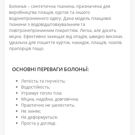
Болонья – синтетична тканина, призначена для
виробництва плащів, курток та іншого
водонепроникного одягу. Дана модель плащової
тканини з водовідштовхувальним та
повітронепроникним покриттям. Легка, але досить
міцна. Ефективно захищає від опадів, швидко висихає.
Ідеальна для пошиття курток, накидок, плащів, чохлів,
прапорців тощо.
ОСНОВНІ ПЕРЕВАГИ БОЛОНЬЇ:
Легкість та гнучкість;
Водостійкість;
Утримує тепло тіла;
Міцна, надійна, довговічна;
Практично не шелестить;
Не линяє;
Не деформується;
Проста у догляді.