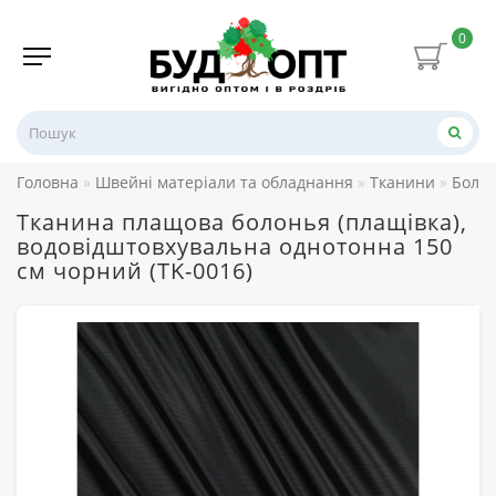
0
Головна
Швейні матеріали та обладнання
Тканини
Боло
Тканина плащова болонья (плащівка),
водовідштовхувальна однотонна 150
см чорний (TK-0016)