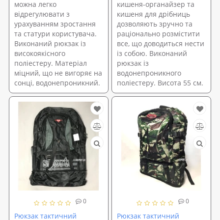
можна легко
кишеня-органайзер та
відрегулювати з
кишеня для дрібниць
урахуванням зростання
дозволяють зручно та
та статури користувача.
раціонально розмістити
Виконаний рюкзак із
все, що доводиться нести
високоякісного
із собою. Виконаний
поліестеру. Матеріал
рюкзак із
міцний, що не вигоряє на
водонепроникного
сонці, водонепроникний.
поліестеру. Висота 55 см.
0
0
Рюкзак тактичний
Рюкзак тактичний