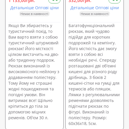
1 133,00грн.
332,00грн.
Детальніше Оптові ціни
Детальніше Оптові ціни
Немає в наявності
Немає в наявності
Якщо Ви збираєтесь у
Багатофункціональний
туристичний похід, то
рюкзак, який чудово
Вам варто взяти з собою
підійде для коротких
туристичний штурмовий
подорожей та кемпінгу.
рюкзак! Його місткості
Його місткість дає змогу
цілком вистачить на дво-
взяти з собою всі
або триденну подорож.
необхідні речі. Спереду
Рюкзак виконаний із
розташовані дві об'ємні
високоякісного нейлону з
кишені для різного роду
додаванням поліестеру.
дрібниць. З боків 2
Тому йому не страшні
кишені-сітки на гумці для
жодні пошкодження та
термосів або пляшок.
погодні умови. Він
Лямки з регулювальними
витримає все! Щільно
ременями дозволяють
кріпиться до тіла за
підігнати рюкзак по
допомогою міцних
фігурі. Виконаний із
ременів. Об'єм 30 л.
поліестеру. Розмір:
60х36х18, 5см.