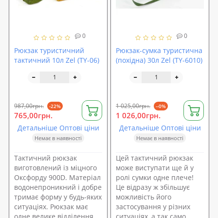
0
0
Рюкзак туристичний
Рюкзак-сумка туристична
тактичний 10л Zel (TY-06)
(похідна) 30л Zel (TY-6010)
987,00грн.
1 025,00грн.
-22%
--0%
765,00грн.
1 026,00грн.
Детальніше Оптові ціни
Детальніше Оптові ціни
Немає в наявності
Немає в наявності
Тактичний рюкзак
Цей тактичний рюкзак
виготовлений із міцного
може виступати ще й у
Оксфорду 900D. Матеріал
ролі сумки одне плече!
водонепроникний і добре
Це відразу ж збільшує
тримає форму у будь-яких
можливість його
ситуаціях. Рюкзак має
застосування у різних
одне велике відділення
ситуаціях, а так само