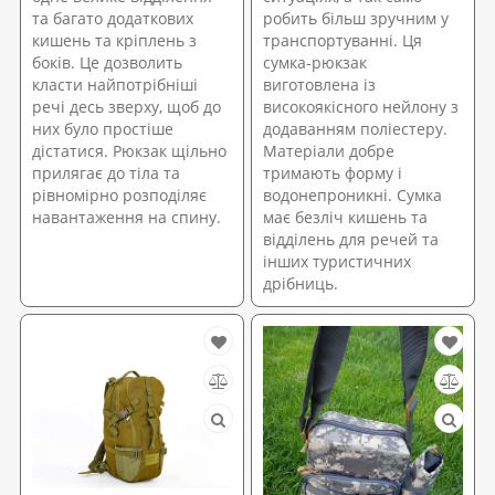
та багато додаткових
робить більш зручним у
кишень та кріплень з
транспортуванні. Ця
боків. Це дозволить
сумка-рюкзак
класти найпотрібніші
виготовлена із
речі десь зверху, щоб до
високоякісного нейлону з
них було простіше
додаванням поліестеру.
дістатися. Рюкзак щільно
Матеріали добре
прилягає до тіла та
тримають форму і
рівномірно розподіляє
водонепроникні. Сумка
навантаження на спину.
має безліч кишень та
відділень для речей та
інших туристичних
дрібниць.