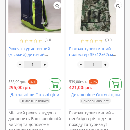
0
0
Рюкзак туристичний
Рюкзак туристичний
(міський) дитячий
поліестер 35х12х62см
38х22х14см OSPORT
(N02116)
(R15916)
558,00грн.
539,00грн.
-47%
-22%
295,00грн.
421,00грн.
Детальніше Оптові ціни
Детальніше Оптові ціни
Немає в наявності
Немає в наявності
Міський рюкзак чудово
Рюкзак туристичний –
доповнить Ваш зовнішній
необхідна річ під час
вигляд та допоможе
походу та туризму!