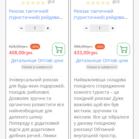
0
0
Рюкзак тактичний
Рюкзак тактичний
(туристичний) рейдовий
(туристичний) рейдовий
35х12х62см (N02115)
55см (T05495)
628,00грн.
586,00грн.
-35%
-26%
408,00грн.
433,00грн.
Детальніше Оптові ціни
Детальніше Оптові ціни
Немає в наявності
Немає в наявності
Універсальний рюкзак
Найважливіша складова
для будь-яких подорожей,
похідного спорядження
походів, риболовлі.
кожного туриста – це
Дозволяє зручно та
похідний рюкзак! Дуже
органічно розмістити все
важливо щоб він був
найнеобхідніше для
містким, зручним та
далекого шляху.
якісним. Все це зібралося
Попереду є додатковий
у даному похідному
відсік для додаткових
рюкзаку! Об'ємний
дрібних речей. Лямки
внутрішній простір,