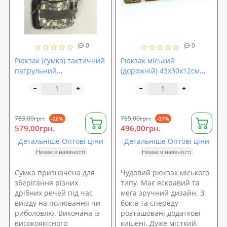
0
0
Рюкзак (сумка) тактичний
Рюкзак міський
патрульний
(дорожній) 43х30х12см
(однолямковий) через
CONVERSE (GA-6569)
плече (N02183)
783,00грн.
785,00грн.
-26%
-37%
579,00грн.
496,00грн.
Детальніше Оптові ціни
Детальніше Оптові ціни
Немає в наявності
Немає в наявності
Сумка призначена для
Чудовий рюкзак міського
зберігання різних
типу. Має яскравий та
дрібних речей під час
мега зручний дизайн. З
виїзду на полювання чи
боків та спереду
риболовлю. Виконана із
розташовані додаткові
високоякісного
кишені. Дуже місткий.