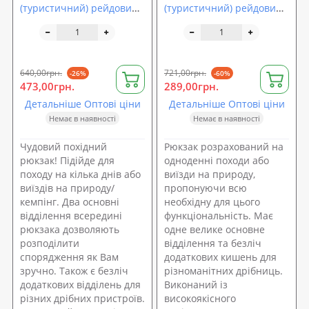
(туристичний) рейдовий
(туристичний) рейдовий,
55см (T05496)
штурмовий 35х12х62см
OSPORT (N02117)
640,00грн.
721,00грн.
-26%
-60%
473,00грн.
289,00грн.
Детальніше Оптові ціни
Детальніше Оптові ціни
Немає в наявності
Немає в наявності
Чудовий похідний
Рюкзак розрахований на
рюкзак! Підійде для
одноденні походи або
походу на кілька днів або
виїзди на природу,
виїздів на природу/
пропонуючи всю
кемпінг. Два основні
необхідну для цього
відділення всередині
функціональність. Має
рюкзака дозволяють
одне велике основне
розподілити
відділення та безліч
спорядження як Вам
додаткових кишень для
зручно. Також є безліч
різноманітних дрібниць.
додаткових відділень для
Виконаний із
різних дрібних пристроїв.
високоякісного