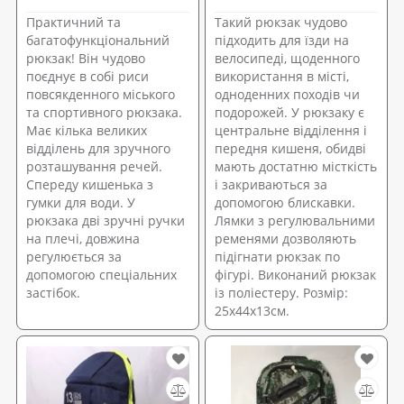
Практичний та
Такий рюкзак чудово
багатофункціональний
підходить для їзди на
рюкзак! Він чудово
велосипеді, щоденного
поєднує в собі риси
використання в місті,
повсякденного міського
одноденних походів чи
та спортивного рюкзака.
подорожей. У рюкзаку є
Має кілька великих
центральне відділення і
відділень для зручного
передня кишеня, обидві
розташування речей.
мають достатню місткість
Спереду кишенька з
і закриваються за
гумки для води. У
допомогою блискавки.
рюкзака дві зручні ручки
Лямки з регулювальними
на плечі, довжина
ременями дозволяють
регулюється за
підігнати рюкзак по
допомогою спеціальних
фігурі. Виконаний рюкзак
застібок.
із поліестеру. Розмір:
25х44х13см.