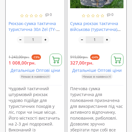
0
0
Рюкзак-сумка тактична
Сумка рюкзак тактична
туристична 30л Zel (TY-
військова (туристична)
119)
через плече однолямкова
OSPORT Pixel (N02181)
1 243,00грн.
919,00грн.
-19%
-64%
1 008,00грн.
327,00грн.
Детальніше Оптові ціни
Детальніше Оптові ціни
Немає в наявності
Немає в наявності
Чудовий тактичний
Плечова сумка
штурмовий рюкзак
туристична для
чудово підійде для
полювання призначена
туристичних походів у
для використання під час
ліс, гори чи інше місце.
активного відпочинку,
Його місткості вистачить
полювання, риболовлі.
на 2-3 дні подорожей.
Дозволяє зручно
Виконаний із
зберігати при собі все