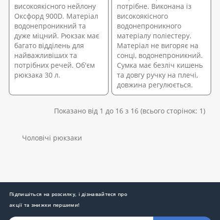
високоякісного нейлону
потрібне. Виконана із
Оксфорд 900D. Матеріал
високоякісного
водонепроникний та
водонепроникного
дуже міцний. Рюкзак має
матеріалу поліестеру.
багато відділень для
Матеріал не вигоряє на
найважливіших та
сонці, водонепроникний.
потрібних речей. Об'єм
Сумка має безліч кишень
рюкзака 30 л.
та довгу ручку на плечі,
довжина регулюється.
Показано від 1 до 16 з 16 (всього сторінок: 1)
Чоловічі рюкзаки
Підпишіться на розсилку, і дізнавайтеся про
акції та знижки першими!