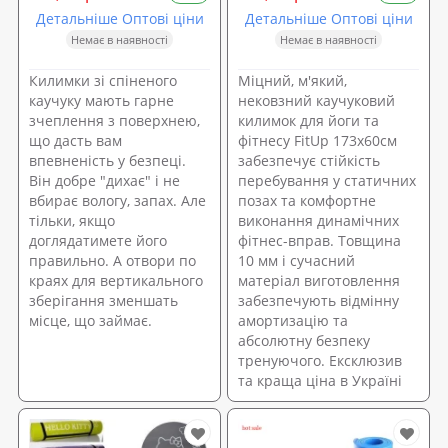
Детальніше Оптові ціни
Детальніше Оптові ціни
Немає в наявності
Немає в наявності
Килимки зі спіненого
Міцний, м'який,
каучуку мають гарне
нековзний каучуковий
зчеплення з поверхнею,
килимок для йоги та
що дасть вам
фітнесу FitUp 173х60см
впевненість у безпеці.
забезпечує стійкість
Він добре "дихає" і не
перебування у статичних
вбирає вологу, запах. Але
позах та комфортне
тільки, якщо
виконання динамічних
доглядатимете його
фітнес-вправ. Товщина
правильно. А отвори по
10 мм і сучасний
краях для вертикального
матеріал виготовлення
зберігання зменшать
забезпечують відмінну
місце, що займає.
амортизацію та
абсолютну безпеку
тренуючого. Ексклюзив
та краща ціна в Україні