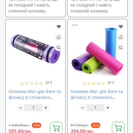
як похідний і навіть
як похідний і навіть
пляжний килимок.
пляжний килимок.
0
0
Килимок-Мат для йоги та
Килимок-Мат для йоги та
фітнесу зі спіненого
фітнесу зі спіненого
каучуку 180х60х1см
каучуку FitUp NBR
Ironmaster (IR97506)
173х60см товщина 1см
(MS 2608-2)
1 420,00грн.
817,00грн.
-59%
-52%
585,00грн.
394,00грн.