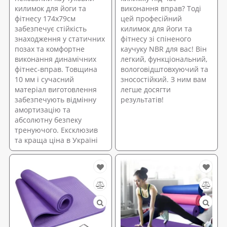
килимок для йоги та
виконання вправ? Тоді
фітнесу 174х79см
цей професійний
забезпечує стійкість
килимок для йоги та
знаходження у статичних
фітнесу зі спіненого
позах та комфортне
каучуку NBR для вас! Він
виконання динамічних
легкий, функціональний,
фітнес-вправ. Товщина
вологовідштовхуючий та
10 мм і сучасний
зносостійкий. З ним вам
матеріал виготовлення
легше досягти
забезпечують відмінну
результатів!
амортизацію та
абсолютну безпеку
тренуючого. Ексклюзив
та краща ціна в Україні