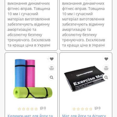
виконання динамічних
виконання динамічних
фітнес-вправ. Товщина
фітнес-вправ. Товщина
10 мм і сучасний
10 мм і сучасний
матеріал виготовлення
матеріал виготовлення
забезпечують відмінну
забезпечують відмінну
амортизацію та
амортизацію та
абсолютну безпеку
абсолютну безпеку
тренуючого. Ексклюзив
тренуючого. Ексклюзив
та краща ціна в Україні
та краща ціна в Україні
0
0
Килимок-мат для йоги та
Мат для йоги та фітнесу