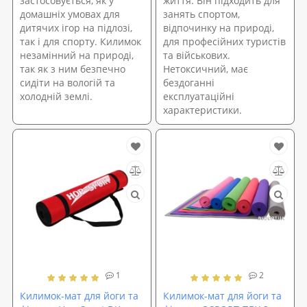
застосовується, як у
життя. Він підходить для
домашніх умовах для
занять спортом,
дитячих ігор на підлозі,
відпочинку на природі,
так і для спорту. Килимок
для професійних туристів
незамінний на природі,
та військових.
так як з ним безпечно
Нетоксичний, має
сидіти на вологій та
бездоганні
холодній землі.
експлуатаційні
характеристики.
1
2
Килимок-мат для йоги та
Килимок-мат для йоги та