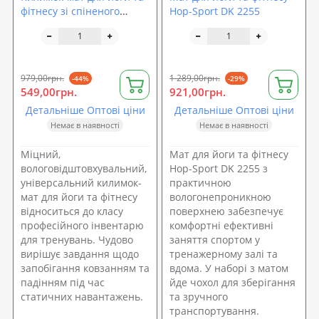
фітнесу зі спіненого
Hop-Sport DK 2255
каучуку OSPORT Premium
NBR 1,5см з ручкою (MS
2608-3)
979,00грн.
1 289,00грн.
-44%
-29%
549,00грн.
921,00грн.
Детальніше Оптові ціни
Детальніше Оптові ціни
Немає в наявності
Немає в наявності
Міцний,
Мат для йоги та фітнесу
вологовідштовхувальний,
Hop-Sport DK 2255 з
універсальний килимок-
практичною
мат для йоги та фітнесу
вологонепроникною
відноситься до класу
поверхнею забезпечує
професійного інвентарю
комфортні ефективні
для тренувань. Чудово
заняття спортом у
вирішує завдання щодо
тренажерному залі та
запобігання ковзанням та
вдома. У наборі з матом
падінням під час
йде чохол для зберігання
статичних навантажень.
та зручного
транспортування.