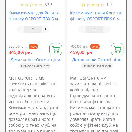
0
0
Килимок-мат для йоги та
Килимок-мат для йоги та
фітнесу OSPORT ПВХ 5 мм
фітнесу OSPORT ПВХ 6 мм
(MS 1845)
(MS 2990)
627,00грн.
700,00грн.
-45%
-34%
345,00грн.
459,00грн.
Детальніше Оптові ціни
Детальніше Оптові ціни
Немає в наявності
Немає в наявності
Мат OSPORT 5 мм
Мат OSPORT 6 мм
захистить ваші лікті та
захистить ваші лікті та
коліна під час
коліна під час
індивідуальних занять
індивідуальних занять
йогою або фітнесом.
йогою або фітнесом.
Килимок має стандартні
Килимок має стандартні
розміри і малу вагу, що
розміри і малу вагу, що
дозволяє брати його з
дозволяє брати його з
собою у фітнес-клуб, на
собою у фітнес-клуб, на
тренування на природі,
тренування на природі,