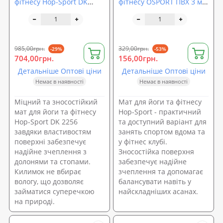
фітнесу Hop-Sport DK
фітнесу OSPORT ПВХ 3 мм
2256
(FI-0100)
985,00грн.
329,00грн.
-29%
-53%
704,00грн.
156,00грн.
Детальніше Оптові ціни
Детальніше Оптові ціни
Немає в наявності
Немає в наявності
Міцний та зносостійкий
Мат для йоги та фітнесу
мат для йоги та фітнесу
Hop-Sport - практичний
Hop-Sport DK 2256
та доступний варіант для
завдяки властивостям
занять спортом вдома та
поверхні забезпечує
у фітнес клубі.
надійне зчеплення з
Зносостійка поверхня
долонями та стопами.
забезпечує надійне
Килимок не вбирає
зчеплення та допомагає
вологу, що дозволяє
балансувати навіть у
займатися суперечкою
найскладніших асанах.
на природі.