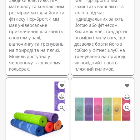
Завдяки властивостям
Мат Hop-Sport 5 мм
матеріалу та компактним
захистить ваші лікті та
розмірам мат для йоги та
коліна під час
фітнесу Hop-Sport 4 мм
індивідуальних занять
має універсальне
йогою або фітнесом.
призначення для занять
Килимок має стандартні
спортом у залі,
розміри і малу вагу, що
відпочинку та тренувань
дозволяє брати його з
на природі та на пляжі.
собою у фітнес-клуб, на
Модель доступна у
тренування на природі,
червоному та зеленому
як похідний і навіть
кольорах.
пляжний килимок.