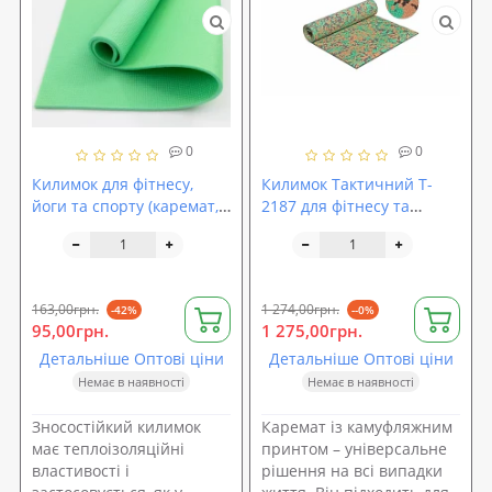
0
0
Килимок для фітнесу,
Килимок Тактичний T-
йоги та спорту (каремат,
2187 для фітнесу та
мат спортивний) FitUp
туризму MegaFoam EVA,
Lite Mini 9мм (F-00019)
8мм
163,00грн.
1 274,00грн.
-42%
--0%
95,00грн.
1 275,00грн.
Детальніше Оптові ціни
Детальніше Оптові ціни
Немає в наявності
Немає в наявності
Зносостійкий килимок
Каремат із камуфляжним
має теплоізоляційні
принтом – універсальне
властивості і
рішення на всі випадки