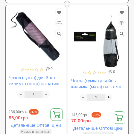
0
0
Чохол (сумка) для йога
Чохол (сумка) для йога
килимка (мата) на затяжці
килимка (мата) на затяжці
з ручкою 66х14см Profi
з ручкою Profi (MS 1500)
(MS 1500-1)
136,00грн.
-37%
145,00грн.
-52%
86,00грн.
70,00грн.
Детальніше Оптові ціни
Детальніше Оптові ціни
Немає в наявності