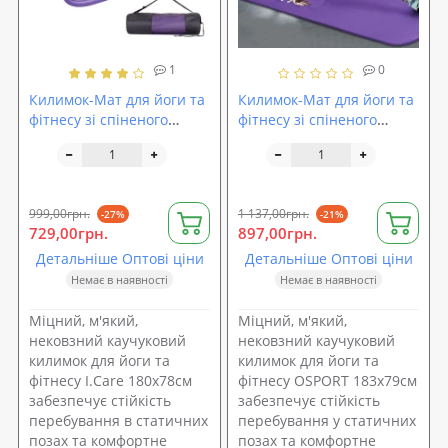
1
0
Килимок-Мат для йоги та
Килимок-Мат для йоги та
фітнесу зі спіненого
фітнесу зі спіненого
каучуку I.Care NBR
каучуку OSPORT NBR
180х78см + чохол (MS
183х79см товщина 1см
2608-1)
(FI-0111)
999,00грн.
1 137,00грн.
-27%
-21%
729,00грн.
897,00грн.
Детальніше Оптові ціни
Детальніше Оптові ціни
Немає в наявності
Немає в наявності
Міцний, м'який,
Міцний, м'який,
нековзний каучуковий
нековзний каучуковий
килимок для йоги та
килимок для йоги та
фітнесу I.Care 180х78см
фітнесу OSPORT 183х79см
забезпечує стійкість
забезпечує стійкість
перебування в статичних
перебування у статичних
позах та комфортне
позах та комфортне