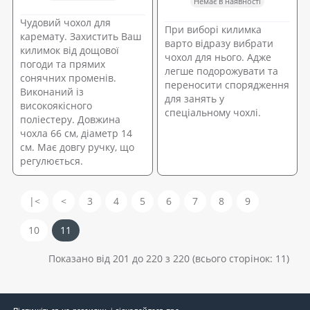
Немає в наявності
Чудовий чохол для
При виборі килимка
каремату. Захистить Ваш
варто відразу вибрати
килимок від дощової
чохол для нього. Адже
погоди та прямих
легше подорожувати та
сонячних променів.
переносити спорядження
Виконаний із
для занять у
високоякісного
спеціальному чохлі.
поліестеру. Довжина
чохла 66 см, діаметр 14
см. Має довгу ручку, що
регулюється.
|<
<
3
4
5
6
7
8
9
10
11
Показано від 201 до 220 з 220 (всього сторінок: 11)
Підпишіться на розсилку, і дізнавайтеся про