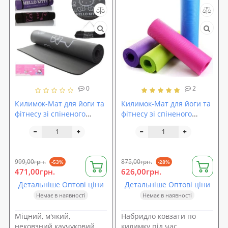
0
2
Килимок-Мат для йоги та
Килимок-Мат для йоги та
фітнесу зі спіненого
фітнесу зі спіненого
каучуку Hello Kitty NBR
каучуку Hop-Sport 1 см
174х79см + чохол (MS
(HS-4264)
2608-6)
999,00грн.
875,00грн.
-53%
-28%
471,00грн.
626,00грн.
Детальніше Оптові ціни
Детальніше Оптові ціни
Немає в наявності
Немає в наявності
Міцний, м'який,
Набридло ковзати по
нековзний каучуковий
килимку під час