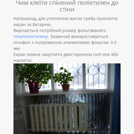
Чим клеїти спінений поліетилен до
стіни
Наприклад, для утеплення житла треба приклеїти
екран за батарею.
Вирізається потрібний розмір фольгованого
пінополіетилену
. Зазвичай використовується
пінофол з полірованою алюмінієвою фольгою 3-5
мм.
Екран можна закріпити двостороннім скотчем або
наклеїти.