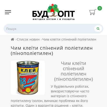
0
Список новин
Чим клеїти спінений поліетилен (піно
Чим клеїти спінений поліетилен
(пінополіетилен)
Чим клеїти
спінений
поліетилен
(пінополіетилен)
У будівельних роботах,
використовуючи часто
матеріал із спіненого
поліетилену ізолон, виникає проблема як його
кріпити. Один з варіантів рішення – клеїти.