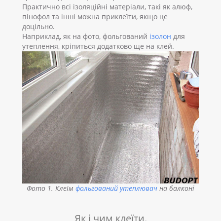
Практично всі ізоляційні матеріали, такі як алюф,
пінофол та інші можна приклеїти, якщо це
доцільно.
Наприклад, як на фото, фольгований
ізолон
для
утеплення, кріпиться додатково ще на клей.
Фото 1. Клеїм
фольгований утеплювач
на балконі
Як і чим клеїти.