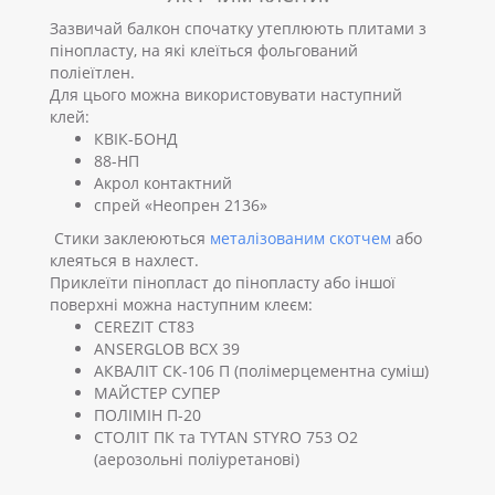
Зазвичай балкон спочатку утеплюють плитами з
пінопласту, на які клеїться фольгований
поліеїтлен.
Для цього можна використовувати наступний
клей:
КВІК-БОНД
88-НП
Акрол контактний
спрей «Неопрен 2136»
Стики заклеюються
металізованим скотчем
або
клеяться в нахлест.
Приклеїти пінопласт до пінопласту або іншої
поверхні можна наступним клеєм:
CEREZIT СТ83
ANSERGLOB BCX 39
АКВАЛІТ СК-106 П (полімерцементна суміш)
МАЙСТЕР СУПЕР
ПОЛІМІН П-20
СТОЛІТ ПК та TYTAN STYRO 753 O2
(аерозольні поліуретанові)