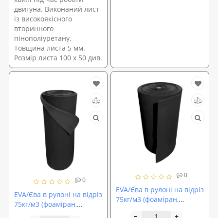
двигуна. Виконаний лист
із високоякісного
вторинного
пінополіуретану.
Товщина листа 5 мм.
Розмір листа 100 х 50 див.
0
0
EVA/Єва в рулоні на відріз
EVA/Єва в рулоні на відріз
75кг/м3 (фоаміран,
75кг/м3 (фоаміран,
спінений
спінений