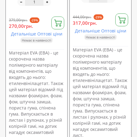
етиленвінілацетат)
етиленвінілацетат)
SoundProOFF 4мм (sp-
SoundProOFF 3мм (sp-
0083)
0082)
444,00грн.
-29%
379,00грн.
-29%
317,00грн.
270,00грн.
Детальніше Оптові ціни
Детальніше Оптові ціни
Немає в наявності
Немає в наявності
Матеріал EVA (ЕВА) - це
Матеріал EVA (ЕВА) - це
скорочена назва
скорочена назва
полімерного матеріалу
полімерного матеріалу
від компонентів, що
від компонентів, що
входять до нього:
входять до нього:
етиленвінілацетат. Також
етиленвінілацетат. Також
цей матеріал відомий під
цей матеріал відомий під
назвами фоаміран, фоам,
назвами фоаміран, фоам,
фом, штучна замша,
фом, штучна замша,
пориста гума, спінена
пориста гума, спінена
гума. Випускається в
гума. Випускається в
листах і рулонах, у різній
листах і рулонах, у різній
колірній гамі, на дотик
колірній гамі, на дотик
нагадує оксамитовий
нагадує оксамитовий
лист.