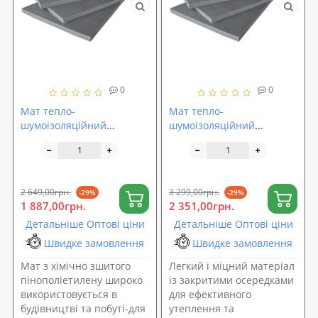
0
0
Мат тепло-
Мат тепло-
шумоізоляційний
шумоізоляційний
SoundProOFF 40мм,
SoundProOFF 50мм,
розмір 100х200см
розмір 100х200см
2 649,00грн.
3 299,00грн.
-29%
-29%
1 887,00грн.
2 351,00грн.
Детальніше Оптові ціни
Детальніше Оптові ціни
Швидке замовлення
Швидке замовлення
Мат з хімічно зшитого
Легкий і міцний матеріал
пінополіетилену широко
із закритими осередками
використовується в
для ефективного
будівництві та побуті-для
утеплення та