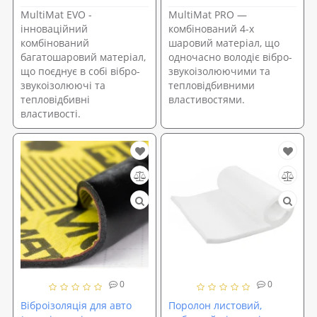
MultiMat EVO -
MultiMat PRO —
інноваційний
комбінований 4-х
комбінований
шаровий матеріал, що
багатошаровий матеріал,
одночасно володіє вібро-
що поєднує в собі вібро-
звукоізолюючими та
звукоізолюючі та
тепловідбивними
тепловідбивні
властивостями.
властивості.
0
0
Віброізоляція для авто
Поролон листовий,