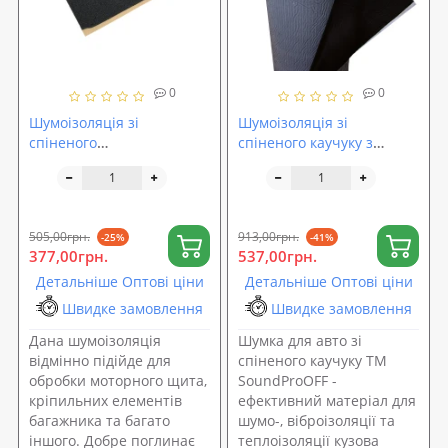
0
0
Шумоізоляція зі
Шумоізоляція зі
спіненого
спіненого каучуку з
пінополіуретану
липким шаром
100х50х1см SoundProOFF
SoundProOFF Flex 19мм
DAMPER Black 10 (sp-0050)
505,00грн.
913,00грн.
-25%
-41%
377,00грн.
537,00грн.
Детальніше Оптові ціни
Детальніше Оптові ціни
Швидке замовлення
Швидке замовлення
Дана шумоізоляція
Шумка для авто зі
відмінно підійде для
спіненого каучуку ТМ
обробки моторного щита,
SoundProOFF -
кріпильних елементів
ефективний матеріал для
багажника та багато
шумо-, віброізоляції та
іншого. Добре поглинає
теплоізоляції кузова