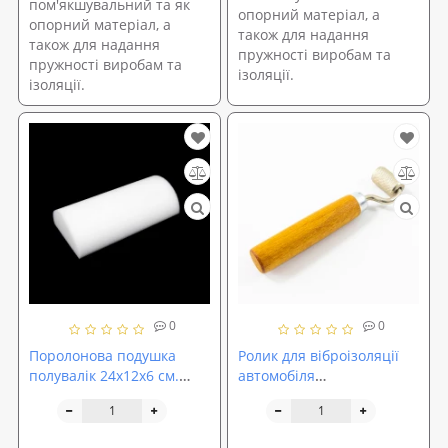
пом'якшувальний та як
опорний матеріал, а
опорний матеріал, а
також для надання
також для надання
пружності виробам та
пружності виробам та
ізоляції.
ізоляції.
0
0
Поролонова подушка
Ролик для віброізоляції
полувалік 24х12х6 см.
автомобіля
ST18 (sp-0034)
(віброшумоізоляція авто)
металевий ручка дерево
SoundProOFF (sp-0016)