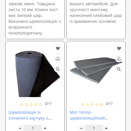
звукові хвилі. Товщина
вашого автомобіля. Для
листа 10 мм. Кожен лист
зручності монтажу
має липкий шар.
нанесений клейовий шар
Виконано шумоізоляцію з
із армованою основою.
вторинного
пінополіуретану.
0
0
Шумоізоляція зі
Мат тепло-
спіненого каучуку з
шумоізоляційний
липким шаром
SoundProOFF 30мм,
SoundProOFF Flex 25мм
розмір 100х200см