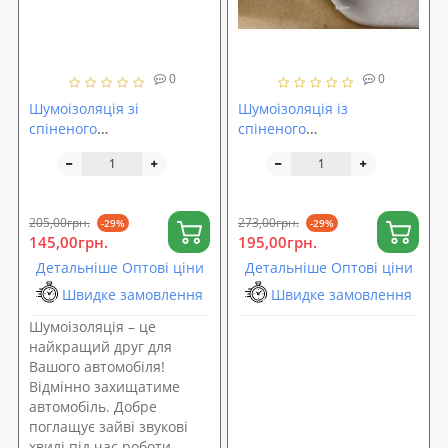
0
0
Шумоізоляція зі
Шумоізоляція із
спіненого
спіненого
пінополіуретану
пінополіуретану
100х50х0.5см
100х50х1см SoundProOFF
SoundProOFF DAMPER
DAMPER Light 10 (sp-0049)
Light 5 (sp-0048)
205,00грн.
273,00грн.
-29%
-29%
145,00грн.
195,00грн.
Детальніше Оптові ціни
Детальніше Оптові ціни
Швидке замовлення
Швидке замовлення
Шумоізоляція – це
найкращий друг для
Вашого автомобіля!
Відмінно захищатиме
автомобіль. Добре
поглащує зайві звукові
хвилі під час роботи