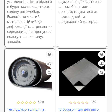
утеплення стін та підлоги
шумоізоляції квартир та
в будинках та квартирах,
автомобілів, може
салону автомобіля.
використовуватися як
Екологічно-чистий
прокладний та
матеріал стійкий до
пакувальний матеріал.
деформації та агресивних
середовищ, не пропускає
вологу, не накопичує
запахів.
0
0
Теплошумоізоляція із
Віброізоляція для авто