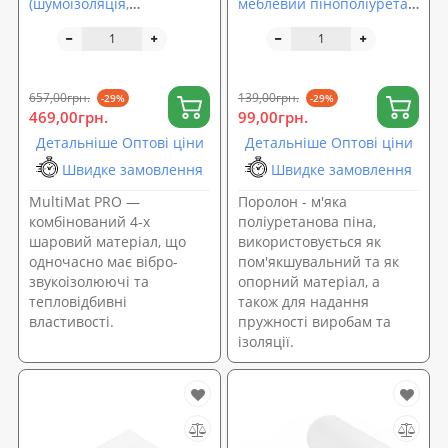
(шумоізоляція,
меблевий пінополіуретан
шумовіброізоляція
білий 82х69х2 см. ST18
автомобіля) SoundProOFF
(sp-0031)
MULTIMAT PRO 70*50см
(sp-0055)
657,00грн.
139,00грн.
-29%
-29%
469,00грн.
99,00грн.
Детальніше Оптові ціни
Детальніше Оптові ціни
Швидке замовлення
Швидке замовлення
MultiMat PRO —
Поролон - м'яка
комбінований 4-х
поліуретанова піна,
шаровий матеріал, що
використовується як
одночасно має вібро-
пом'якшувальний та як
звукоізолюючі та
опорний матеріал, а
тепловідбивні
також для надання
властивості.
пружності виробам та
ізоляції.