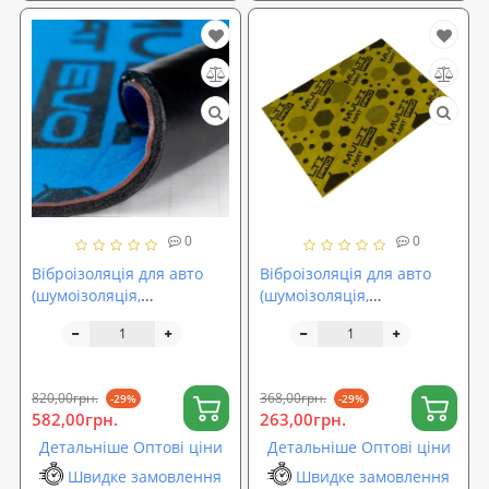
0
0
Віброізоляція для авто
Віброізоляція для авто
(шумоізоляція,
(шумоізоляція,
шумовіброізоляція
шумовіброізоляція
автомобіля) SoundProOFF
автомобіля) SoundProOFF
MULTIMAT EVO 70*50см
MULTIMAT PRO 50*37см
(sp-0054)
(sp-0026)
820,00грн.
368,00грн.
-29%
-29%
582,00грн.
263,00грн.
Детальніше Оптові ціни
Детальніше Оптові ціни
Швидке замовлення
Швидке замовлення