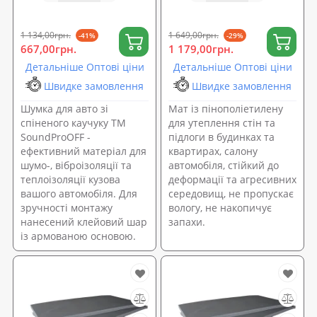
1 134,00грн.
1 649,00грн.
-41%
-29%
667,00грн.
1 179,00грн.
Детальніше Оптові ціни
Детальніше Оптові ціни
Швидке замовлення
Швидке замовлення
Шумка для авто зі
Мат із пінополіетилену
спіненого каучуку ТМ
для утеплення стін та
SoundProOFF -
підлоги в будинках та
ефективний матеріал для
квартирах, салону
шумо-, віброізоляції та
автомобіля, стійкий до
теплоізоляції кузова
деформації та агресивних
вашого автомобіля. Для
середовищ, не пропускає
зручності монтажу
вологу, не накопичує
нанесений клейовий шар
запахи.
із армованою основою.