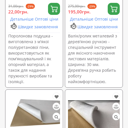
31,00грн.
275,00грн.
-29%
-29%
22,00грн.
195,00грн.
Детальніше Оптові ціни
Детальніше Оптові ціни
Швидке замовлення
Швидке замовлення
Поролонова подушка -
Валік/ролик металевий з
виготовлена з м'якої
дерев'яною ручкою -
поліуретанової піни,
спеціальний інструмент
використовується як
для якісного накочення
пом'якшувальний і як
листових матеріалів.
опорний матеріал, а
Ширина: 30 мм.
також для надання
Дерев'яна ручка робить
пружності виробам та
роботу
ізоляції.
найкомфортнішою.