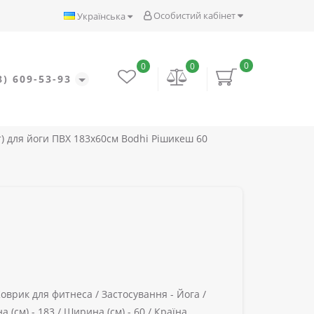
Особистий кабінет
Українська
0
0
0
8) 609-53-93
) для йоги ПВХ 183х60см Bodhi Рішикеш 60
Коврик для фитнеса /
Застосування -
Йога /
 (см) -
183 /
Ширина (см) -
60 /
Країна