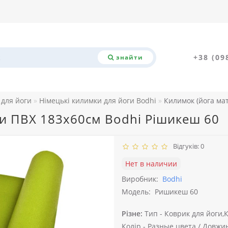
+38 (09
знайти
для йоги
Німецькі килимки для йоги Bodhi
Килимок (йога мат
ги ПВХ 183х60см Bodhi Рішикеш 60
Відгуків: 0
Нет в наличии
Виробник:
Bodhi
Модель:
Ришикеш 60
Різне:
Тип -
Коврик для йоги,
Колір -
Разные цвета /
Довжина