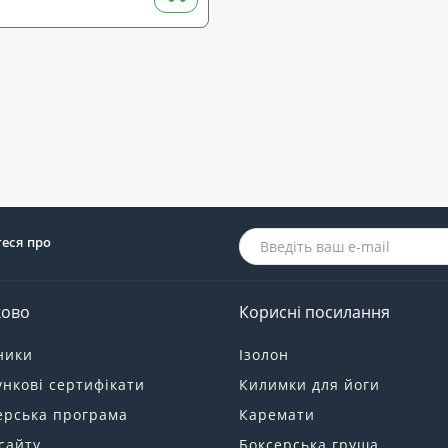
теся про
ково
Корисні посилання
ники
Ізолон
нкові сертифікати
Килимки для йоги
ерська програма
Каремати
сайту
Боксерська груша