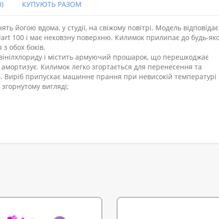
)
КУПУЮТЬ РАЗОМ
ять йогою вдома, у студії, на свіжому повітрі. Модель відповідає
dart 100 і має нековзну поверхню. Килимок прилипає до будь-як
з обох боків.
вінілхлориду і містить армуючий прошарок, що перешкоджає
 амортизує. Килимок легко згортається для перенесення та
. Виріб припускає машинне прання при невисокій температурі 
 згорнутому вигляді;