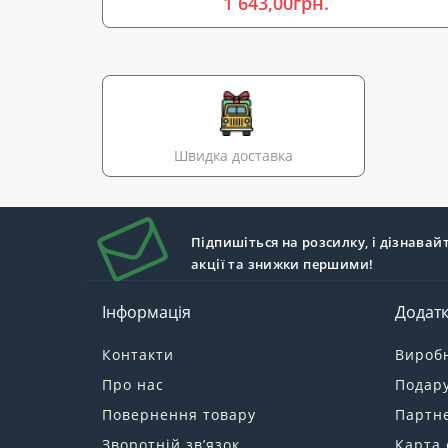
1 643,00грн.
Швидка доставка
Підпишіться на розсилку, і дізнавай
акції та знижки першими!
Інформація
Додат
Контакти
Вироб
Про нас
Подару
Повернення товару
Партн
Зворотній зв’язок
Карта 