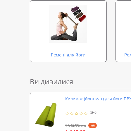
Ремені для йоги
Ро
Ви дивилися
Килимок (йога мат) для йоги ПВ
0
1 642,00грн.
--0%