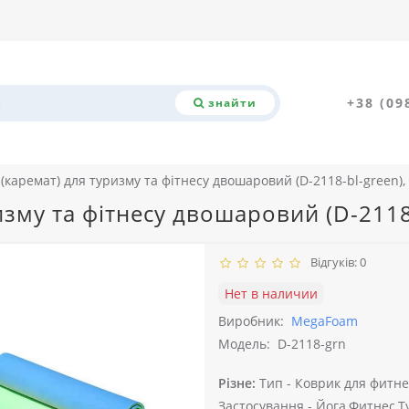
+38 (09
знайти
(каремат) для туризму та фітнесу двошаровий (D-2118-bl-green),
зму та фітнесу двошаровий (D-2118
Відгуків: 0
Нет в наличии
Виробник:
MegaFoam
Модель:
D-2118-grn
Різне:
Тип -
Коврик для фитнес
Застосування -
Йога,Фитнес,Т