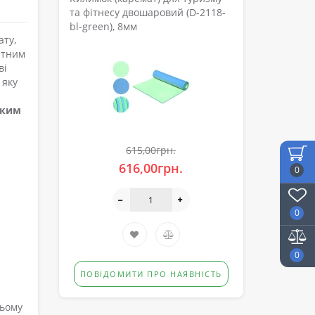
та фітнесу двошаровий (D-2118-
bl-green), 8мм
ату,
атним
ві
 яку
яким
615,00грн.
616,00грн.
0
0
0
ПОВІДОМИТИ ПРО НАЯВНІСТЬ
ньому