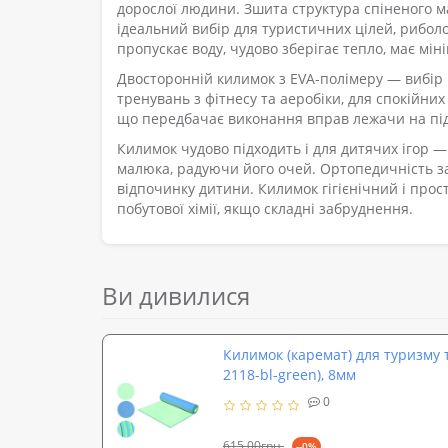
дорослої людини. Зшита структура спіненого ма
ідеальний вибір для туристичних цілей, риболо
пропускає воду, чудово зберігає тепло, має мін
Двосторонній килимок з EVA-полімеру — вибір 
тренувань з фітнесу та аеробіки, для спокійних
що передбачає виконання вправ лежачи на під
Килимок чудово підходить і для дитячих ігор —
малюка, радуючи його очей. Ортопедичність за
відпочинку дитини. Килимок гігієнічний і прост
побутової хімії, якщо складні забруднення.
Ви дивилися
Килимок (каремат) для туризму 
2118-bl-green), 8мм
0
615,00грн.
--0%