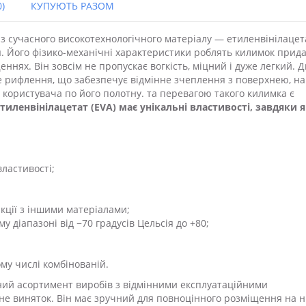
)
КУПУЮТЬ РАЗОМ
з сучасного високотехнологічного матеріалу — етиленвінілацет
. Його фізико-механічні характеристики роблять килимок прид
щеннях. Він зовсім не пропускає вогкість, міцний і дуже легкий. Д
 рифлення, що забезпечує відмінне зчеплення з поверхнею, на
 користувача по його полотну. та перевагою такого килимка є
тиленвінілацетат (EVA) має унікальні властивості, завдяки 
властивості;
акції з іншими матеріалами;
 діапазоні від −70 градусів Цельсія до +80;
ому числі комбінованій.
зний асортимент виробів з відмінними експлуатаційними
е виняток. Він має зручний для повноцінного розміщення на 