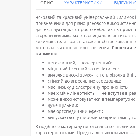
ОПИС
ХАРАКТЕРИСТИКИ
ВІДГУКИ (0
Яскравий та красивий універсальний килимок і
призначений для різноцільового використання
для експлуатації, як просто неба, так і в примі
сторони килимка мають спеціальне антиковзне
килимок стелиться, а також запобігає ковзанню
матеріал, з якого він виготовлений.
Спінений е
килимок:
нетоксичний, гіпоалергенний;
міцніший і легший за поліетилен;
виявляє високі звуко- та теплоізоляційні 
стійкий до агресивних середовищ;
має низьку діелектричну проникність;
має хімічну інертність — не вступає в ре
може використовуватися в температурному
дуже щільний;
має ортопедичний ефект ;
випускається у широкій колірній гамі, у т
З подібного матеріалу виготовляється величе
характеристиками. Представлений килимок — н