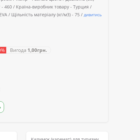
 -
460 /
Країна-виробник товару -
Турция /
EVA /
Щільність матеріалу (кг/м3) -
75 /
дивитись
-0%
Вигода
1,00грн.
Ь
Килимок (каремат) для туризму