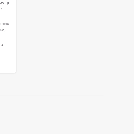
му це
е
ічних
ки,
го