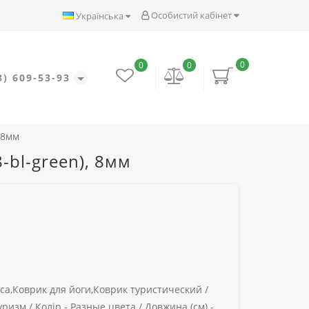
Особистий кабінет
Українська
0
0
0
8) 609-53-93
 8мм
-bl-green), 8мм
а,Коврик для йоги,Коврик туристический /
уризм /
Колір -
Разные цвета /
Довжина (см) -