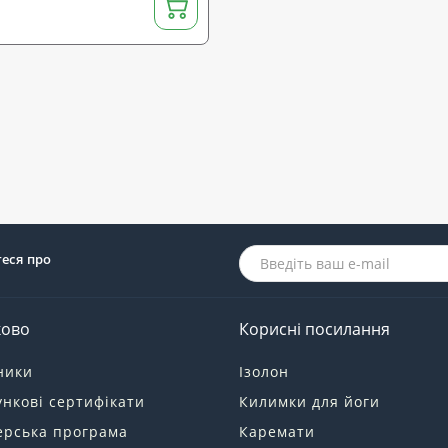
теся про
ково
Корисні посилання
ники
Ізолон
нкові сертифікати
Килимки для йоги
ерська програма
Каремати