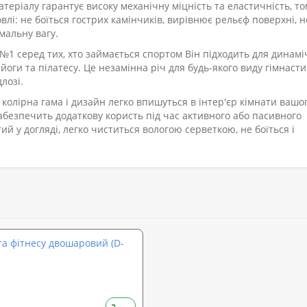
теріалу гарантує високу механічну міцність та еластичність, то
влі: не боїться гострих камінчиків, вирівнює рельєф поверхні, н
імальну вагу.
№1 серед тих, хто займається спортом Він підходить для динам
 йоги та пілатесу. Це незамінна річ для будь-якого виду гімнасти
лозі.
 колірна гама і дизайн легко впишуться в інтер'єр кімнати вашо
безпечить додаткову користь під час активного або пасивного
ий у догляді, легко чиститься вологою серветкою, не боїться і
та фітнесу двошаровий (D-