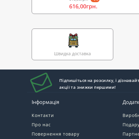
616,00грн.
Швидка доставка
Підпишіться на розсилку, і дізнавай
акції та знижки першими!
Інформація
Додат
Контакти
Вироб
Про нас
Подару
Повернення товару
Партн