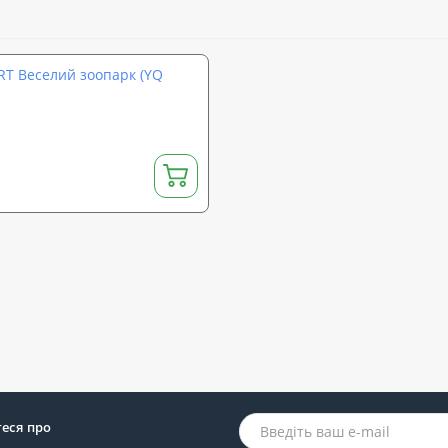
RT Веселий зоопарк (YQ
теся про