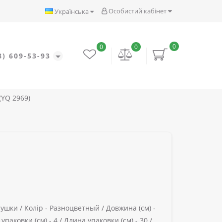
Особистий кабінет
Українська
0
0
0
8) 609-53-93
YQ 2969)
ушки /
Колір -
Разноцветный /
Довжина (см) -
упаковки (см) -
4 /
Длина упаковки (см) -
30 /