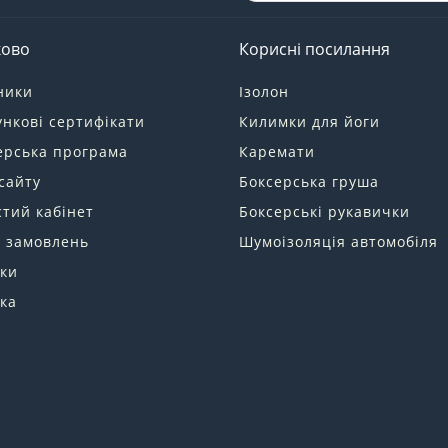
ково
Корисні посилання
ники
Ізолон
нкові сертифікати
Килимки для йоги
ерська програма
Каремати
сайту
Боксерська груша
тий кабінет
Боксерські рукавички
я замовлень
Шумоізоляція автомобіля
ки
ка