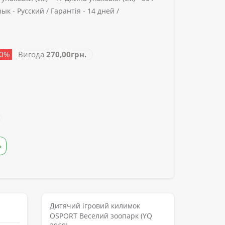
зык -
Русский /
Гарантія -
14 дней /
40%
Вигода
270,00грн.
Ь
Дитячий ігровий килимок
OSPORT Веселий зоопарк (YQ