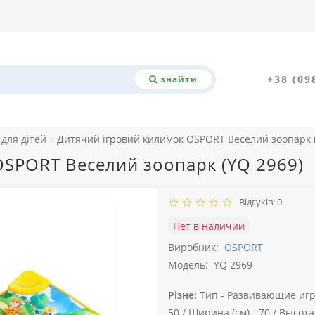
+38 (09
знайти
для дітей
Дитячий ігровий килимок OSPORT Веселий зоопарк (
OSPORT Веселий зоопарк (YQ 2969)
Відгуків: 0
Нет в наличии
Виробник:
OSPORT
Модель:
YQ 2969
Різне:
Тип -
Развивающие игр
50 /
Ширина (см) -
70 /
Высота 