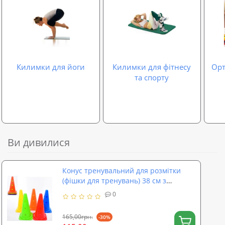
Килимки для йоги
Килимки для фітнесу
Орт
та спорту
Ви дивилися
Конус тренувальний для розмітки
(фішки для тренувань) 38 см з
отворами (MS 4169-2)
0
165,00грн.
-30%