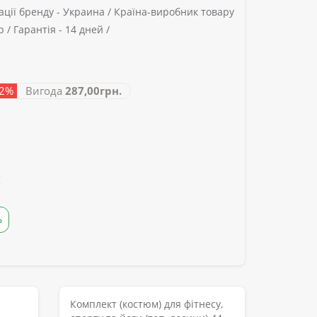
ції бренду -
Украина /
Країна-виробник товару
р /
Гарантія -
14 дней /
42%
Вигода
287,00грн.
Ь
Комплект (костюм) для фітнесу,