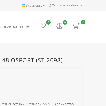
Особистий кабінет
Українська
0
0
0
8) 609-53-93
4-48 OSPORT (ST-2098)
,Разноцветный /
Размер -
44-48 /
Количество