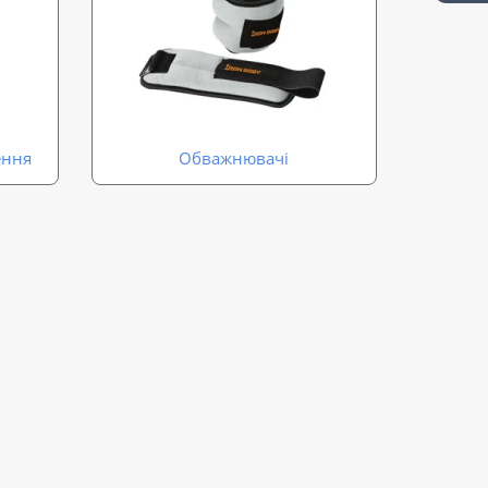
ення
Обважнювачі