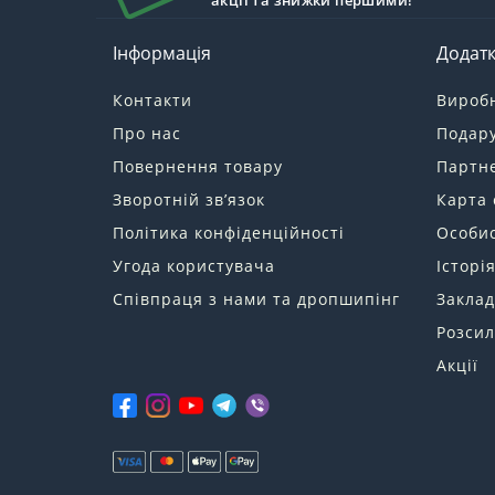
акції та знижки першими!
Інформація
Додат
Контакти
Вироб
Про нас
Подару
Повернення товару
Партн
Зворотній зв’язок
Карта 
Політика конфіденційності
Особис
Угода користувача
Історі
Співпраця з нами та дропшипінг
Заклад
Розсил
Акції