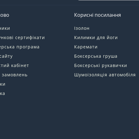
ково
Корисні посилання
ники
Ізолон
нкові сертифікати
Килимки для йоги
ерська програма
Каремати
сайту
Боксерська груша
тий кабінет
Боксерські рукавички
я замовлень
Шумоізоляція автомобіля
ки
ка