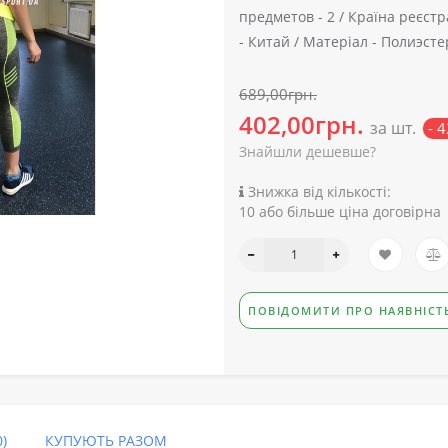
предметов -
2 /
Країна реєстра
-
Китай /
Матеріал -
Полиэсте
689,00грн.
402,00грн.
за шт.
- 
Знайшли дешевше?
Знижка від кількості:
10 або більше ціна договірна
ПОВІДОМИТИ ПРО НАЯВНІСТ
)
КУПУЮТЬ РАЗОМ