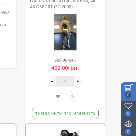
спорту та йоги (топ, лосини) 44-
48 OSPORT (ST-2098)
ковує
ати
689,00грн.
402,00грн.
0
0
ПОВІДОМИТИ ПРО НАЯВНІСТЬ
0