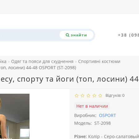
+38 (09
знайти
біка
Одяг та пояси для схуднення
Спортивні костюми
топ, лосини) 44-48 OSPORT (ST-2098)
есу, спорту та йоги (топ, лосини) 4
Відгуків: 0
Нет в наличии
Виробник:
OSPORT
Модель:
ST-2098
Різне:
Колір -
Серо-салатовый