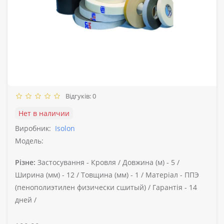
Відгуків: 0
Нет в наличии
Виробник:
Isolon
Модель:
Різне:
Застосування -
Кровля /
Довжина (м) -
5 /
Ширина (мм) -
12 /
Товщина (мм) -
1 /
Матеріал -
ППЭ
(пенополиэтилен физически сшитый) /
Гарантія -
14
дней /