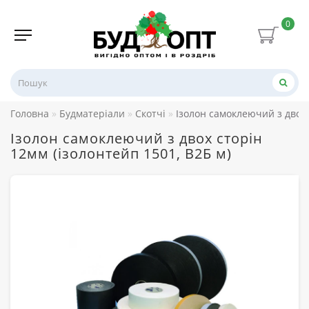
0
Головна
Будматеріали
Скотчі
Ізолон самоклеючий з двох 
Ізолон самоклеючий з двох сторін
12мм (ізолонтейп 1501, В2Б м)