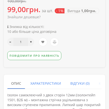
100,00грн.
99,00грн.
за шт.
- 1%
Вигода
1,00грн.
Знайшли дешевше?
Знижка від кількості:
10 або більше ціна договірна
ПОВІДОМИТИ ПРО НАЯВНІСТЬ
ОПИС
ХАРАКТЕРИСТИКИ
ВІДГУКИ (0)
КУПУ
Ізолон самоклеючий з двох сторін 12мм (ізолонтейп
1501, В2Б м) – монтажна стрічка ущільнювача з
високим ступенем прилипання. Липкий шар покритий