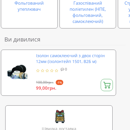
Фольгований
Газоспіваний
Ст
утеплювач
поліетилен (НПЕ,
фольгований,
самоклеючий)
Ви дивилися
Ізолон самоклеючий з двох сторін
12мм (ізолонтейп 1501, В2Б м)
0
100,00грн.
-1%
99,00грн.
Швидка доставка