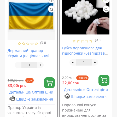
0
0
Губка поролонова для
Державний прапор
гідропоніки (безпідставна
України (національний
система вирощування
прапор) 90х60 см (атлас)
рослин) для саду,
OSPORT (R-00110)
акваріума (R-00104)
2,00грн.
--1000%
119,00грн.
-30%
22,00грн.
83,00грн.
Детальніше Оптові ціни
Детальніше Оптові ціни
Швидке замовлення
Швидке замовлення
Поролонові конуси
Прапор України із
призначені для
якісного атласу. Яскраві
вирощування рослин за