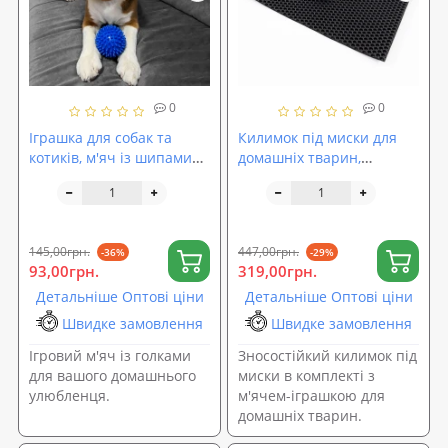
0
0
Іграшка для собак та
Килимок під миски для
котиків, м'яч із шипами
домашніх тварин,
(гольчастий м'ячик для
підкладка під тарілку
котів, кішок) ПВХ 9 см
50х30 см + іграшка-м'яч
OSPORT (R-00011)
OSPORT Set 51 (n-0081)
145,00грн.
447,00грн.
-36%
-29%
93,00грн.
319,00грн.
Детальніше Оптові ціни
Детальніше Оптові ціни
Швидке замовлення
Швидке замовлення
Ігровий м'яч із голками
Зносостійкий килимок під
для вашого домашнього
миски в комплекті з
улюбленця.
м'ячем-іграшкою для
домашніх тварин.