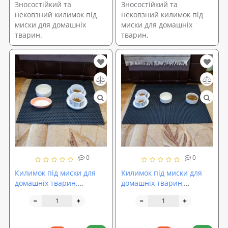
Зносостійкий та
Зносостійкий та
нековзний килимок під
нековзний килимок під
миски для домашніх
миски для домашніх
тварин.
тварин.
0
0
Килимок під миски для
Килимок під миски для
домашніх тварин,
домашніх тварин,
підкладка під тарілку для
підкладка під тарілку для
котів 60х50 см OSPORT (R-
котів 80х60 см OSPORT (R-
00036)
00035)