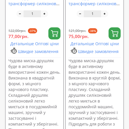
трансформер силіконова
трансформер силіконова
складана 24*18*7см
складана 24.5*19.5*9см
Stenson (MH-3825S)
Stenson (MH-3824S)
122,00грн.
121,00грн.
-37%
-38%
77,00грн.
75,00грн.
Детальніше Оптові ціни
Детальніше Оптові ціни
Швидке замовлення
Швидке замовлення
Чудова миска-друшляк
Чудова миска-друшляк
буде в активному
буде в активному
використанні кожен день.
використанні кожен день.
Виконана в квадратній
Виконана в круглій формі,
формі, з міцного
з міцного харчового
харчового пластику.
пластику. Складаний
Складаний друшляк
друшляк силіконовий
силіконовий легко
легко миється в
миється в посудомийній
посудомийній машині,
машині, зручний у
зручний у застосуванні і
застосуванні і
компактний у зберіганні.
компактний у зберіганні.
Підходить для роботи з