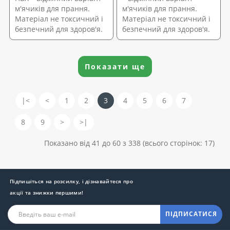
м'ячиків для прання.
м'ячиків для прання.
Матеріал не токсичний і
Матеріал не токсичний і
безпечний для здоров'я.
безпечний для здоров'я.
Показати ще
|<
<
1
2
3
4
5
6
7
8
9
>
>|
Показано від 41 до 60 з 338 (всього сторінок: 17)
Підпишіться на розсилку, і дізнавайтеся про
акції та знижки першими!
ПІДПИСАТИСЯ