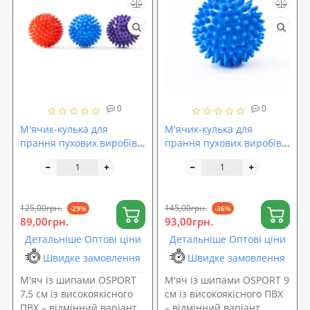
0
0
М'ячик-кулька для
М'ячик-кулька для
прання пухових виробів,
прання пухових виробів,
рушників, пом'якшення
рушників, пом'якшення
білизни та іншого одягу
білизни та іншого одягу 9
7,5 см OSPORT (R-00012)
см OSPORT (R-00013)
125,00грн.
145,00грн.
-29%
-36%
89,00грн.
93,00грн.
Детальніше Оптові ціни
Детальніше Оптові ціни
Швидке замовлення
Швидке замовлення
М'яч із шипами OSPORT
М'яч із шипами OSPORT 9
7,5 см із високоякісного
см із високоякісного ПВХ
ПВХ – відмінний варіант
– відмінний варіант