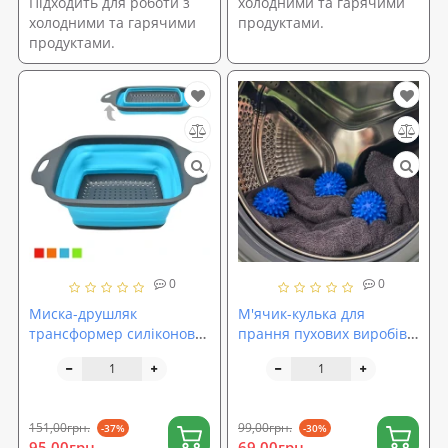
Підходить для роботи з
холодними та гарячими
холодними та гарячими
продуктами.
продуктами.
0
0
Миска-друшляк
М'ячик-кулька для
трансформер силіконова
прання пухових виробів,
складана 29*21.5*8.5см
рушників, пом'якшення
Stenson (MH-3825M)
білизни та іншого одягу
6см OSPORT (R-00008)
151,00грн.
99,00грн.
-37%
-30%
95,00грн.
69,00грн.