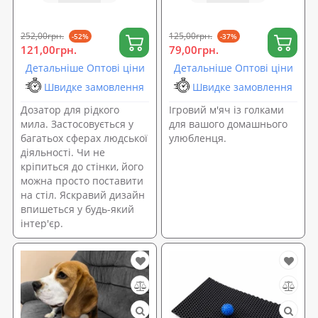
OSPORT (R-00010)
252,00грн.
125,00грн.
-52%
-37%
121,00грн.
79,00грн.
Детальніше Оптові ціни
Детальніше Оптові ціни
Швидке замовлення
Швидке замовлення
Дозатор для рідкого
Ігровий м'яч із голками
мила. Застосовується у
для вашого домашнього
багатьох сферах людської
улюбленця.
діяльності. Чи не
кріпиться до стінки, його
можна просто поставити
на стіл. Яскравий дизайн
впишеться у будь-який
інтер'єр.