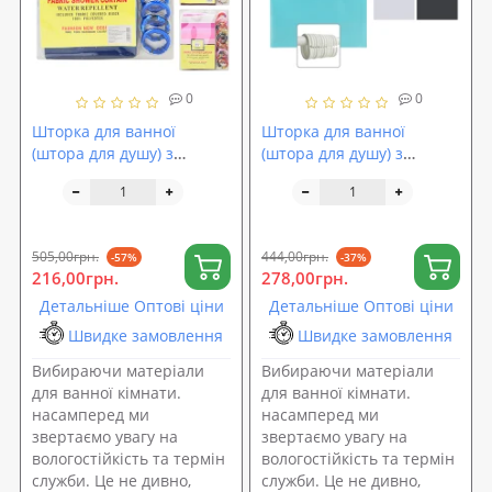
0
0
Шторка для ванної
Шторка для ванної
(штора для душу) з
(штора для душу) з
кільцями поліетиленова
кільцями поліетиленова
водонепроникна 170х180
водонепроникна
(Stenson)
180*180см Stenson
(R84156)
505,00грн.
444,00грн.
-57%
-37%
216,00грн.
278,00грн.
Детальніше Оптові ціни
Детальніше Оптові ціни
Швидке замовлення
Швидке замовлення
Вибираючи матеріали
Вибираючи матеріали
для ванної кімнати.
для ванної кімнати.
насамперед ми
насамперед ми
звертаємо увагу на
звертаємо увагу на
вологостійкість та термін
вологостійкість та термін
служби. Це не дивно,
служби. Це не дивно,