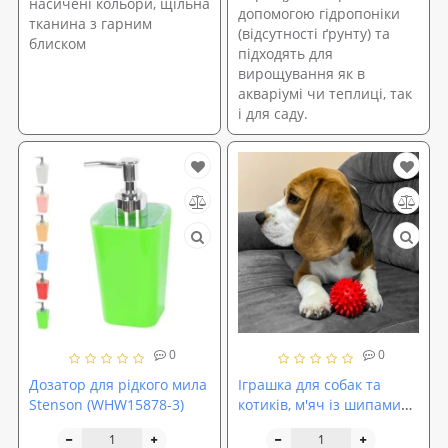
насичені кольори, щільна
допомогою гідропоніки
тканина з гарним
(відсутності ґрунту) та
блиском
підходять для
вирощування як в
акваріумі чи теплиці, так
і для саду.
0
0
Дозатор для рідкого мила
Іграшка для собак та
Stenson (WHW15878-3)
котиків, м'яч із шипами
(гольчастий м'ячик для
котів, кішок) ПВХ 7,5 см