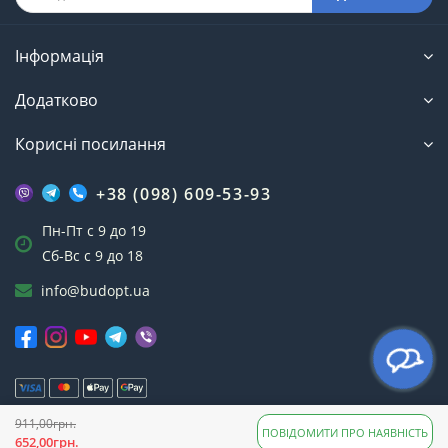
Інформація
Додатково
Корисні посилання
+38 (098) 609-53-93
Пн-Пт с 9 до 19
Сб-Вс с 9 до 18
info@budopt.ua
911,00грн.
Інтернет-магазин БудОпт™ © 2023
ПОВІДОМИТИ ПРО НАЯВНІСТЬ
652,00грн.