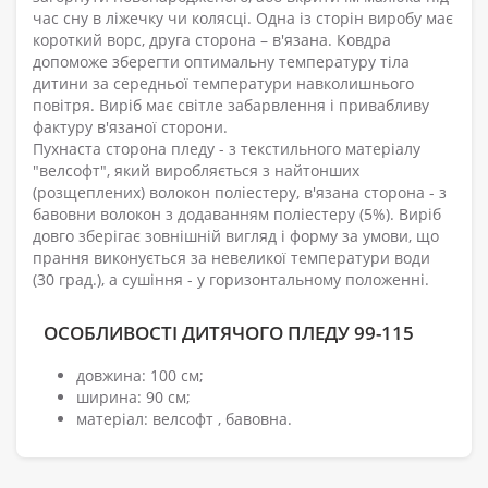
час сну в ліжечку чи колясці. Одна із сторін виробу має
короткий ворс, друга сторона – в'язана. Ковдра
допоможе зберегти оптимальну температуру тіла
дитини за середньої температури навколишнього
повітря. Виріб має світле забарвлення і привабливу
фактуру в'язаної сторони.
Пухнаста сторона пледу - з текстильного матеріалу
"велсофт", який виробляється з найтонших
(розщеплених) волокон поліестеру, в'язана сторона - з
бавовни волокон з додаванням поліестеру (5%). Виріб
довго зберігає зовнішній вигляд і форму за умови, що
прання виконується за невеликої температури води
(30 град.), а сушіння - у горизонтальному положенні.
ОСОБЛИВОСТІ ДИТЯЧОГО ПЛЕДУ 99-115
довжина: 100 см;
ширина: 90 см;
матеріал: велсофт , бавовна.