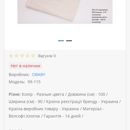
Відгуків: 0
Нет в наличии
Виробник:
OBABY
Модель:
99-115
Різне:
Колір -
Разные цвета /
Довжина (см) -
100 /
Ширина (см) -
90 /
Країна реєстрації бренду -
Украина /
Країна-виробник товару -
Украина /
Матеріал -
Велсофт,Хлопок /
Гарантія -
14 дней /