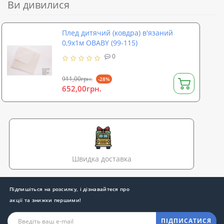
Ви дивилися
Плед дитячий (ковдра) в'язаний
0,9х1м OBABY (99-115)
0
911,00грн.
-28%
652,00грн.
Швидка доставка
Підпишіться на розсилку, і дізнавайтеся про
акції та знижки першими!
ПІДПИСАТИСЯ