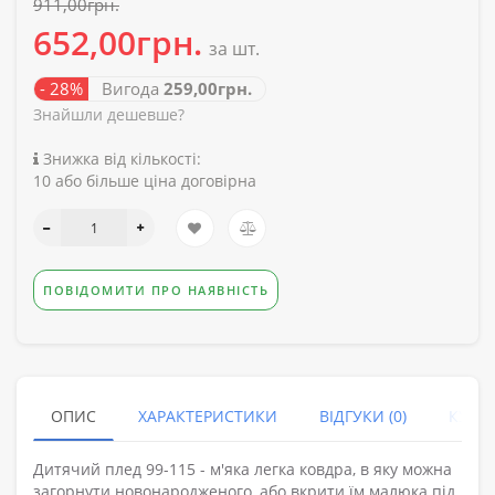
911,00грн.
652,00грн.
за шт.
- 28%
Вигода
259,00грн.
Знайшли дешевше?
Знижка від кількості:
10 або більше ціна договірна
ПОВІДОМИТИ ПРО НАЯВНІСТЬ
ОПИС
ХАРАКТЕРИСТИКИ
ВІДГУКИ (0)
КУПУ
Дитячий плед 99-115 - м'яка легка ковдра, в яку можна
загорнути новонародженого, або вкрити їм малюка під